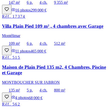
147 m²
6 p.
4 ch.
9 355 m²
16
photos
299 000 €
Réf.
17374
Villa Plain Pied 109 m² , 4 chambres avec Garage
Montélimar
109 m²
6 p.
4 ch.
512 m²
11
photos
465 000 €
Réf.
515
Maison de Plain Pied 135 m2, 4 Chambres, Piscine
et Garage
MONTBOUCHER SUR JABRON
135 m²
5 p.
4 ch.
800 m²
4
photos
68 000 €
Réf.
562