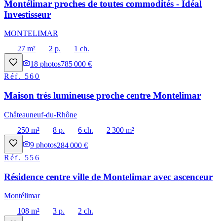
Montélimar proches de toutes commodités - Idéal
Investisseur
MONTELIMAR
27 m²
2 p.
1 ch.
18
photos
785 000 €
Réf.
560
Maison trés lumineuse proche centre Montelimar
Châteauneuf-du-Rhône
250 m²
8 p.
6 ch.
2 300 m²
9
photos
284 000 €
Réf.
556
Résidence centre ville de Montelimar avec ascenceur
Montélimar
108 m²
3 p.
2 ch.