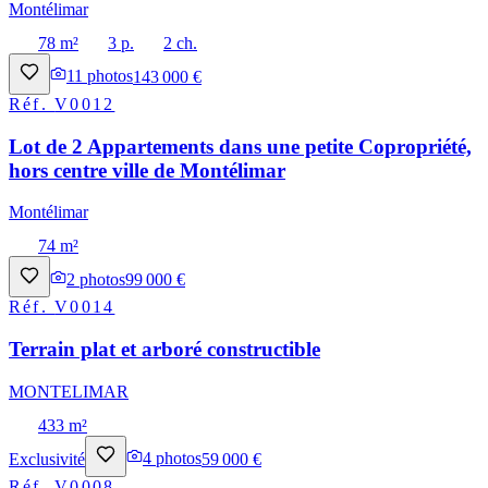
Montélimar
78 m²
3 p.
2 ch.
11
photos
143 000 €
Réf.
V0012
Lot de 2 Appartements dans une petite Copropriété,
hors centre ville de Montélimar
Montélimar
74 m²
2
photos
99 000 €
Réf.
V0014
Terrain plat et arboré constructible
MONTELIMAR
433 m²
Exclusivité
4
photos
59 000 €
Réf.
V0008