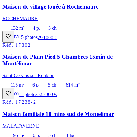
Maison de village louée à Rochemaure
ROCHEMAURE
132 m²
4 p.
3 ch.
15
photos
290 000 €
Réf.
17302
Maison de Plain Pied 5 Chambres 15min de
Montélimar
Saint-Gervais-sur-Roubion
115 m²
6 p.
5 ch.
614 m²
11
photos
525 000 €
Réf.
17238-2
Maison familiale 10 mins sud de Montelimar
MALATAVERNE
195 m²
6 p.
5 ch.
1 ha