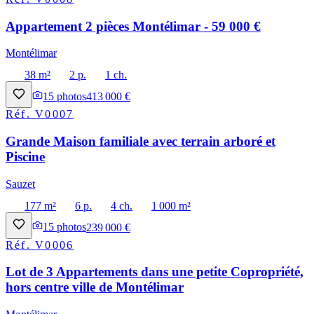
Appartement 2 pièces Montélimar - 59 000 €
Montélimar
38 m²
2 p.
1 ch.
15
photos
413 000 €
Réf.
V0007
Grande Maison familiale avec terrain arboré et
Piscine
Sauzet
177 m²
6 p.
4 ch.
1 000 m²
15
photos
239 000 €
Réf.
V0006
Lot de 3 Appartements dans une petite Copropriété,
hors centre ville de Montélimar