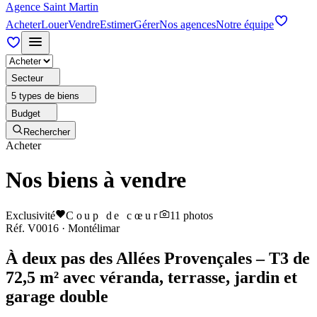
Agence Saint Martin
Acheter
Louer
Vendre
Estimer
Gérer
Nos agences
Notre équipe
Secteur
5 types de biens
Budget
Rechercher
Acheter
Nos biens à vendre
Exclusivité
Coup de cœur
11
photos
Réf.
V0016
·
Montélimar
À deux pas des Allées Provençales – T3 de
72,5 m² avec véranda, terrasse, jardin et
garage double