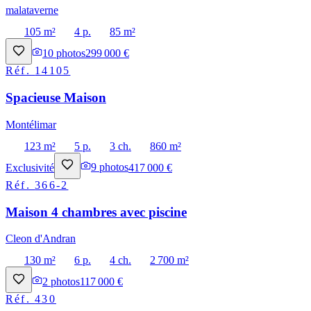
malataverne
105 m²
4 p.
85 m²
10
photos
299 000 €
Réf.
14105
Spacieuse Maison
Montélimar
123 m²
5 p.
3 ch.
860 m²
Exclusivité
9
photos
417 000 €
Réf.
366-2
Maison 4 chambres avec piscine
Cleon d'Andran
130 m²
6 p.
4 ch.
2 700 m²
2
photos
117 000 €
Réf.
430