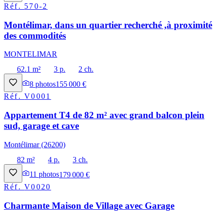
Réf.
570-2
Montélimar, dans un quartier recherché ,à proximité
des commodités
MONTELIMAR
62.1 m²
3 p.
2 ch.
8
photos
155 000 €
Réf.
V0001
Appartement T4 de 82 m² avec grand balcon plein
sud, garage et cave
Montélimar (26200)
82 m²
4 p.
3 ch.
11
photos
179 000 €
Réf.
V0020
Charmante Maison de Village avec Garage