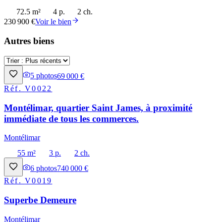
72.5 m²
4 p.
2 ch.
230 900 €
Voir le bien
Autres biens
5
photos
69 000 €
Réf.
V0022
Montélimar, quartier Saint James, à proximité
immédiate de tous les commerces.
Montélimar
55 m²
3 p.
2 ch.
6
photos
740 000 €
Réf.
V0019
Superbe Demeure
Montélimar