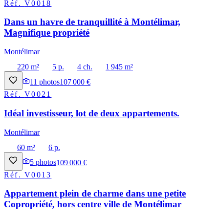
Réf.
V0018
Dans un havre de tranquillité à Montélimar,
Magnifique propriété
Montélimar
220 m²
5 p.
4 ch.
1 945 m²
11
photos
107 000 €
Réf.
V0021
Idéal investisseur, lot de deux appartements.
Montélimar
60 m²
6 p.
5
photos
109 000 €
Réf.
V0013
Appartement plein de charme dans une petite
Copropriété, hors centre ville de Montélimar