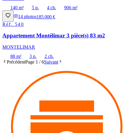
140 m²
5 p.
4 ch.
906 m²
14
photos
185 000 €
Réf.
540
Appartement Montélimar 3 pièce(s) 83 m2
MONTELIMAR
88 m²
3 p.
2 ch.
Précédent
Page
1
/
6
Suivant