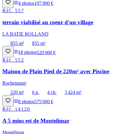
4
photos
197 000 €
Réf.
557
terrain viabilisé au coeur d'un village
LA BATIE ROLLAND
855 m²
855 m²
18
photos
520 000 €
Réf.
552
Maison de Plain Pied de 220m² avec Piscine
Rochemaure
220 m²
6 p.
4 ch.
3 424 m²
8
photos
575 000 €
Réf.
14120
A 5 mins est de Montelimar
Montélimar