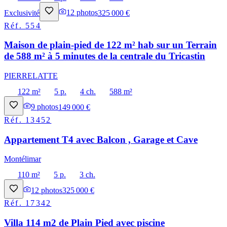
Exclusivité
12
photos
325 000 €
Réf.
554
Maison de plain-pied de 122 m² hab sur un Terrain
de 588 m² à 5 minutes de la centrale du Tricastin
PIERRELATTE
122 m²
5 p.
4 ch.
588 m²
9
photos
149 000 €
Réf.
13452
Appartement T4 avec Balcon , Garage et Cave
Montélimar
110 m²
5 p.
3 ch.
12
photos
325 000 €
Réf.
17342
Villa 114 m2 de Plain Pied avec piscine