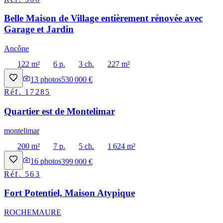
Belle Maison de Village entièrement rénovée avec
Garage et Jardin
Ancône
122 m²
6 p.
3 ch.
227 m²
13
photos
530 000 €
Réf.
17285
Quartier est de Montelimar
montelimar
200 m²
7 p.
5 ch.
1 624 m²
16
photos
399 000 €
Réf.
563
Fort Potentiel, Maison Atypique
ROCHEMAURE