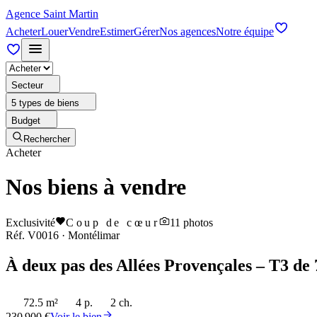
Agence Saint Martin
Acheter
Louer
Vendre
Estimer
Gérer
Nos agences
Notre équipe
Secteur
5 types de biens
Budget
Rechercher
Acheter
Nos biens à vendre
Exclusivité
Coup de cœur
11
photos
Réf.
V0016
·
Montélimar
À deux pas des Allées Provençales – T3 de 
72.5 m²
4 p.
2 ch.
230 900 €
Voir le bien