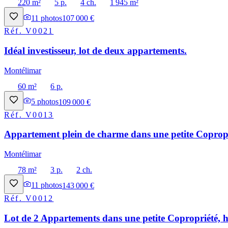
220 m²
5 p.
4 ch.
1 945 m²
11
photos
107 000 €
Réf.
V0021
Idéal investisseur, lot de deux appartements.
Montélimar
60 m²
6 p.
5
photos
109 000 €
Réf.
V0013
Appartement plein de charme dans une petite Copropri
Montélimar
78 m²
3 p.
2 ch.
11
photos
143 000 €
Réf.
V0012
Lot de 2 Appartements dans une petite Copropriété, h