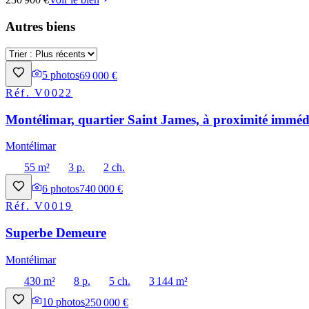
Autres biens
5
photos
69 000 €
Réf.
V0022
Montélimar, quartier Saint James, à proximité immédi
Montélimar
55 m²
3 p.
2 ch.
6
photos
740 000 €
Réf.
V0019
Superbe Demeure
Montélimar
430 m²
8 p.
5 ch.
3 144 m²
10
photos
250 000 €