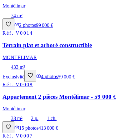
Montélimar
74 m²
2
photos
99 000 €
Réf.
V0014
Terrain plat et arboré constructible
MONTELIMAR
433 m²
Exclusivité
4
photos
59 000 €
Réf.
V0008
Appartement 2 pièces Montélimar - 59 000 €
Montélimar
38 m²
2 p.
1 ch.
15
photos
413 000 €
Réf.
V0007