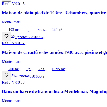
Réf.
V0015
Maison de plain pied de 103m², 3 chambres, quartier 
Montélimar
103 m²
4 p.
3 ch.
625 m²
9
photos
388 000 €
Réf.
V0017
Maison de caractère des années 1930 avec piscine et g
Montélimar
200 m²
8 p.
5 ch.
1 195 m²
28
photos
850 000 €
Réf.
V0018
Dans un havre de tranquillité à Montélimar, Magnifiq
Montélimar