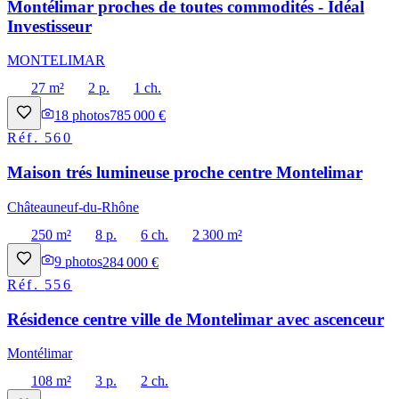
Montélimar proches de toutes commodités - Idéal
Investisseur
MONTELIMAR
27 m²
2 p.
1 ch.
18
photos
785 000 €
Réf.
560
Maison trés lumineuse proche centre Montelimar
Châteauneuf-du-Rhône
250 m²
8 p.
6 ch.
2 300 m²
9
photos
284 000 €
Réf.
556
Résidence centre ville de Montelimar avec ascenceur
Montélimar
108 m²
3 p.
2 ch.