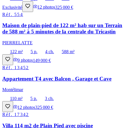
Exclusivité
12
photos
325 000 €
Réf.
554
Maison de plain-pied de 122 m² hab sur un Terrain
de 588 m² à 5 minutes de la centrale du Tricastin
PIERRELATTE
122 m²
5 p.
4 ch.
588 m²
9
photos
149 000 €
Réf.
13452
Appartement T4 avec Balcon , Garage et Cave
Montélimar
110 m²
5 p.
3 ch.
12
photos
325 000 €
Réf.
17342
Villa 114 m2 de Plain Pied avec piscine