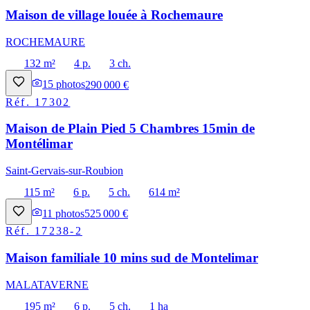
Maison de village louée à Rochemaure
ROCHEMAURE
132 m²
4 p.
3 ch.
15
photos
290 000 €
Réf.
17302
Maison de Plain Pied 5 Chambres 15min de
Montélimar
Saint-Gervais-sur-Roubion
115 m²
6 p.
5 ch.
614 m²
11
photos
525 000 €
Réf.
17238-2
Maison familiale 10 mins sud de Montelimar
MALATAVERNE
195 m²
6 p.
5 ch.
1 ha