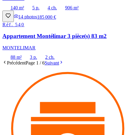
140 m²
5 p.
4 ch.
906 m²
14
photos
185 000 €
Réf.
540
Appartement Montélimar 3 pièce(s) 83 m2
MONTELIMAR
88 m²
3 p.
2 ch.
Précédent
Page
1
/
6
Suivant