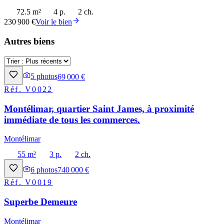
72.5 m²
4 p.
2 ch.
230 900 €
Voir le bien
Autres biens
5
photos
69 000 €
Réf.
V0022
Montélimar, quartier Saint James, à proximité
immédiate de tous les commerces.
Montélimar
55 m²
3 p.
2 ch.
6
photos
740 000 €
Réf.
V0019
Superbe Demeure
Montélimar