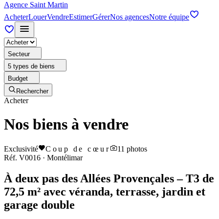
Agence Saint Martin
Acheter
Louer
Vendre
Estimer
Gérer
Nos agences
Notre équipe
Secteur
5 types de biens
Budget
Rechercher
Acheter
Nos biens à vendre
Exclusivité
Coup de cœur
11
photos
Réf.
V0016
·
Montélimar
À deux pas des Allées Provençales – T3 de
72,5 m² avec véranda, terrasse, jardin et
garage double