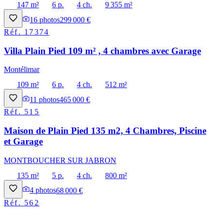
147 m²
6 p.
4 ch.
9 355 m²
16
photos
299 000 €
Réf.
17374
Villa Plain Pied 109 m² , 4 chambres avec Garage
Montélimar
109 m²
6 p.
4 ch.
512 m²
11
photos
465 000 €
Réf.
515
Maison de Plain Pied 135 m2, 4 Chambres, Piscine
et Garage
MONTBOUCHER SUR JABRON
135 m²
5 p.
4 ch.
800 m²
4
photos
68 000 €
Réf.
562