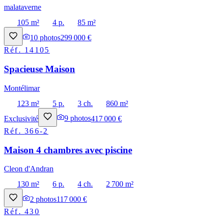
malataverne
105 m²
4 p.
85 m²
10
photos
299 000 €
Réf.
14105
Spacieuse Maison
Montélimar
123 m²
5 p.
3 ch.
860 m²
Exclusivité
9
photos
417 000 €
Réf.
366-2
Maison 4 chambres avec piscine
Cleon d'Andran
130 m²
6 p.
4 ch.
2 700 m²
2
photos
117 000 €
Réf.
430