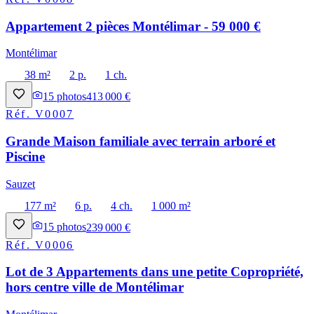
Appartement 2 pièces Montélimar - 59 000 €
Montélimar
38 m²
2 p.
1 ch.
15
photos
413 000 €
Réf.
V0007
Grande Maison familiale avec terrain arboré et
Piscine
Sauzet
177 m²
6 p.
4 ch.
1 000 m²
15
photos
239 000 €
Réf.
V0006
Lot de 3 Appartements dans une petite Copropriété,
hors centre ville de Montélimar