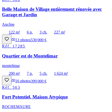
Belle Maison de Village entièrement rénovée avec
Garage et Jardin
Ancône
122 m²
6 p.
3 ch.
227 m²
13
photos
530 000 €
Réf.
17285
Quartier est de Montelimar
montelimar
200 m²
7 p.
5 ch.
1 624 m²
16
photos
399 000 €
Réf.
563
Fort Potentiel, Maison Atypique
ROCHEMAURE