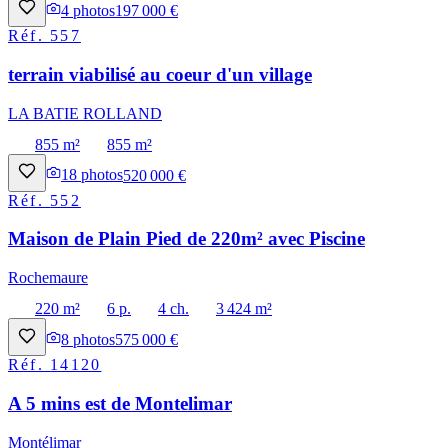
4
photos
197 000 €
Réf.
557
terrain viabilisé au coeur d'un village
LA BATIE ROLLAND
855 m²
855 m²
18
photos
520 000 €
Réf.
552
Maison de Plain Pied de 220m² avec Piscine
Rochemaure
220 m²
6 p.
4 ch.
3 424 m²
8
photos
575 000 €
Réf.
14120
A 5 mins est de Montelimar
Montélimar