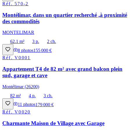
Réf.
570-2
Montélimar, dans un quartier recherché ,à proximité
des commodités
MONTELIMAR
62.1 m²
3 p.
2 ch.
8
photos
155 000 €
Réf.
V0001
Appartement T4 de 82 m² avec grand balcon plein
sud, garage et cave
Montélimar (26200)
82 m²
4 p.
3 ch.
11
photos
179 000 €
Réf.
V0020
Charmante Maison de Village avec Garage