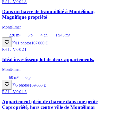
Réf.
V0018
Dans un havre de tranquillité à Montélimar,
Magnifique propriété
Montélimar
220 m²
5 p.
4 ch.
1 945 m²
11
photos
107 000 €
Réf.
V0021
Idéal investisseur, lot de deux appartements.
Montélimar
60 m²
6 p.
5
photos
109 000 €
Réf.
V0013
Appartement plein de charme dans une petite
Copropriété, hors centre ville de Montélimar