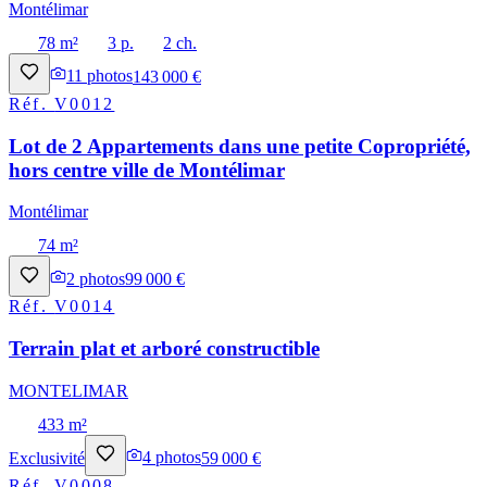
Montélimar
78 m²
3 p.
2 ch.
11
photos
143 000 €
Réf.
V0012
Lot de 2 Appartements dans une petite Copropriété,
hors centre ville de Montélimar
Montélimar
74 m²
2
photos
99 000 €
Réf.
V0014
Terrain plat et arboré constructible
MONTELIMAR
433 m²
Exclusivité
4
photos
59 000 €
Réf.
V0008