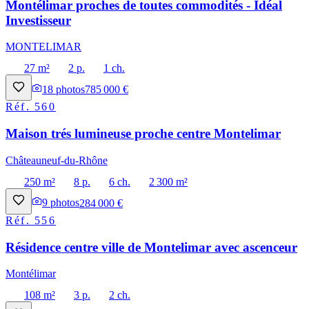
Montélimar proches de toutes commodités - Idéal
Investisseur
MONTELIMAR
27 m²
2 p.
1 ch.
18
photos
785 000 €
Réf.
560
Maison trés lumineuse proche centre Montelimar
Châteauneuf-du-Rhône
250 m²
8 p.
6 ch.
2 300 m²
9
photos
284 000 €
Réf.
556
Résidence centre ville de Montelimar avec ascenceur
Montélimar
108 m²
3 p.
2 ch.