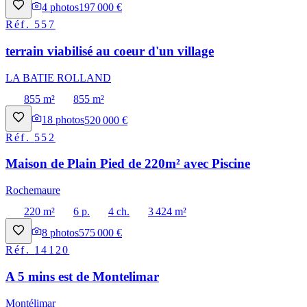
4
photos
197 000 €
Réf.
557
terrain viabilisé au coeur d'un village
LA BATIE ROLLAND
855 m²
855 m²
18
photos
520 000 €
Réf.
552
Maison de Plain Pied de 220m² avec Piscine
Rochemaure
220 m²
6 p.
4 ch.
3 424 m²
8
photos
575 000 €
Réf.
14120
A 5 mins est de Montelimar
Montélimar