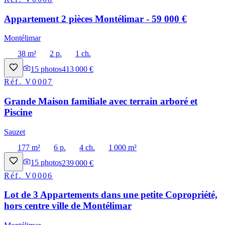
Appartement 2 pièces Montélimar - 59 000 €
Montélimar
38 m²
2 p.
1 ch.
15
photos
413 000 €
Réf.
V0007
Grande Maison familiale avec terrain arboré et
Piscine
Sauzet
177 m²
6 p.
4 ch.
1 000 m²
15
photos
239 000 €
Réf.
V0006
Lot de 3 Appartements dans une petite Copropriété,
hors centre ville de Montélimar