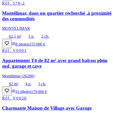
Réf.
570-2
Montélimar, dans un quartier recherché ,à proximité
des commodités
MONTELIMAR
62.1 m²
3 p.
2 ch.
8
photos
155 000 €
Réf.
V0001
Appartement T4 de 82 m² avec grand balcon plein
sud, garage et cave
Montélimar (26200)
82 m²
4 p.
3 ch.
11
photos
179 000 €
Réf.
V0020
Charmante Maison de Village avec Garage