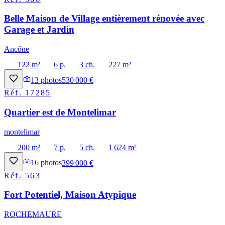
Belle Maison de Village entièrement rénovée avec
Garage et Jardin
Ancône
122 m²
6 p.
3 ch.
227 m²
13
photos
530 000 €
Réf.
17285
Quartier est de Montelimar
montelimar
200 m²
7 p.
5 ch.
1 624 m²
16
photos
399 000 €
Réf.
563
Fort Potentiel, Maison Atypique
ROCHEMAURE