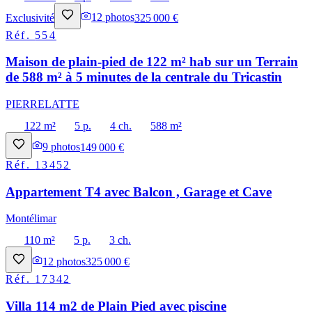
Exclusivité
12
photos
325 000 €
Réf.
554
Maison de plain-pied de 122 m² hab sur un Terrain
de 588 m² à 5 minutes de la centrale du Tricastin
PIERRELATTE
122 m²
5 p.
4 ch.
588 m²
9
photos
149 000 €
Réf.
13452
Appartement T4 avec Balcon , Garage et Cave
Montélimar
110 m²
5 p.
3 ch.
12
photos
325 000 €
Réf.
17342
Villa 114 m2 de Plain Pied avec piscine