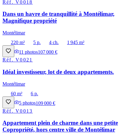
Réf.
V0018
Dans un havre de tranquillité à Montélimar,
Magnifique propriété
Montélimar
220 m²
5 p.
4 ch.
1 945 m²
11
photos
107 000 €
Réf.
V0021
Idéal investisseur, lot de deux appartements.
Montélimar
60 m²
6 p.
5
photos
109 000 €
Réf.
V0013
Appartement plein de charme dans une petite
Copropriété, hors centre ville de Montélimar