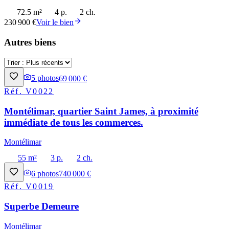
72.5 m²
4 p.
2 ch.
230 900 €
Voir le bien
Autres biens
5
photos
69 000 €
Réf.
V0022
Montélimar, quartier Saint James, à proximité
immédiate de tous les commerces.
Montélimar
55 m²
3 p.
2 ch.
6
photos
740 000 €
Réf.
V0019
Superbe Demeure
Montélimar