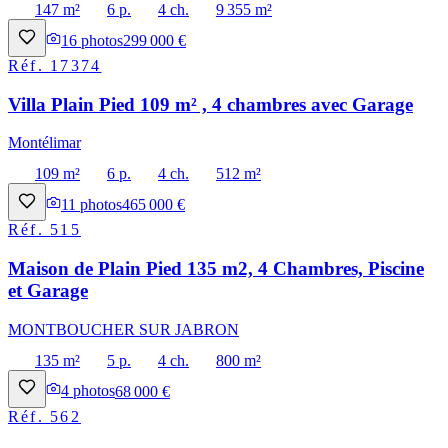
147 m²
6 p.
4 ch.
9 355 m²
16
photos
299 000 €
Réf.
17374
Villa Plain Pied 109 m² , 4 chambres avec Garage
Montélimar
109 m²
6 p.
4 ch.
512 m²
11
photos
465 000 €
Réf.
515
Maison de Plain Pied 135 m2, 4 Chambres, Piscine
et Garage
MONTBOUCHER SUR JABRON
135 m²
5 p.
4 ch.
800 m²
4
photos
68 000 €
Réf.
562