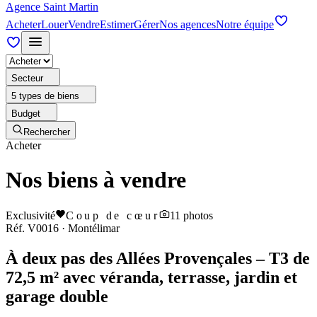
Agence Saint Martin
Acheter
Louer
Vendre
Estimer
Gérer
Nos agences
Notre équipe
Secteur
5 types de biens
Budget
Rechercher
Acheter
Nos biens à vendre
Exclusivité
Coup de cœur
11
photos
Réf.
V0016
·
Montélimar
À deux pas des Allées Provençales – T3 de
72,5 m² avec véranda, terrasse, jardin et
garage double