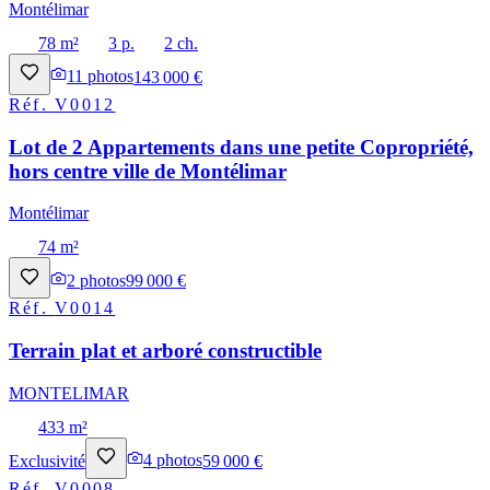
Montélimar
78 m²
3 p.
2 ch.
11
photos
143 000 €
Réf.
V0012
Lot de 2 Appartements dans une petite Copropriété,
hors centre ville de Montélimar
Montélimar
74 m²
2
photos
99 000 €
Réf.
V0014
Terrain plat et arboré constructible
MONTELIMAR
433 m²
Exclusivité
4
photos
59 000 €
Réf.
V0008