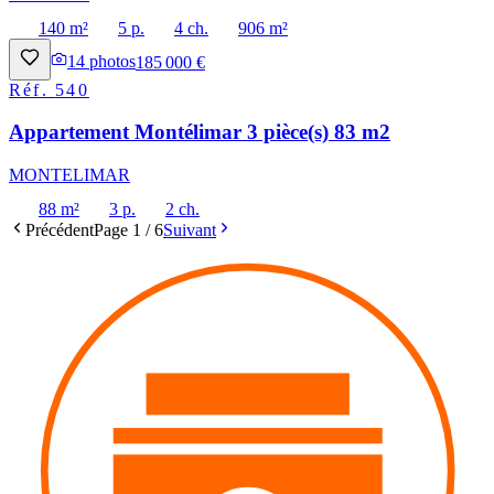
140 m²
5 p.
4 ch.
906 m²
14
photos
185 000 €
Réf.
540
Appartement Montélimar 3 pièce(s) 83 m2
MONTELIMAR
88 m²
3 p.
2 ch.
Précédent
Page
1
/
6
Suivant