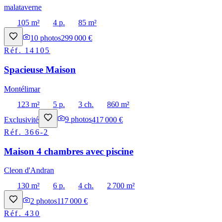
malataverne
105 m²
4 p.
85 m²
10
photos
299 000 €
Réf.
14105
Spacieuse Maison
Montélimar
123 m²
5 p.
3 ch.
860 m²
Exclusivité
9
photos
417 000 €
Réf.
366-2
Maison 4 chambres avec piscine
Cleon d'Andran
130 m²
6 p.
4 ch.
2 700 m²
2
photos
117 000 €
Réf.
430