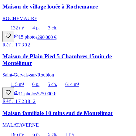
Maison de village louée à Rochemaure
ROCHEMAURE
132 m²
4 p.
3 ch.
15
photos
290 000 €
Réf.
17302
Maison de Plain Pied 5 Chambres 15min de
Montélimar
Saint-Gervais-sur-Roubion
115 m²
6 p.
5 ch.
614 m²
11
photos
525 000 €
Réf.
17238-2
Maison familiale 10 mins sud de Montelimar
MALATAVERNE
195 m²
6 p.
5 ch.
1 ha