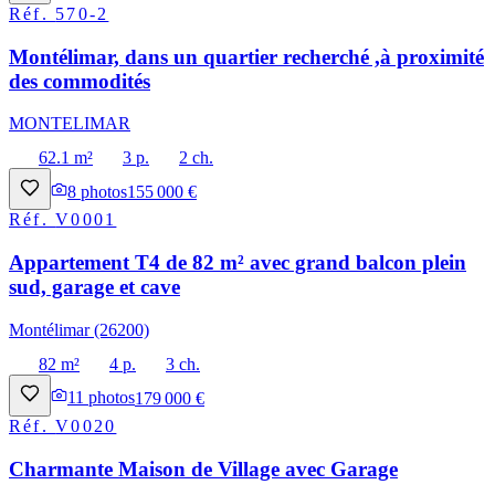
Réf.
570-2
Montélimar, dans un quartier recherché ,à proximité
des commodités
MONTELIMAR
62.1 m²
3 p.
2 ch.
8
photos
155 000 €
Réf.
V0001
Appartement T4 de 82 m² avec grand balcon plein
sud, garage et cave
Montélimar (26200)
82 m²
4 p.
3 ch.
11
photos
179 000 €
Réf.
V0020
Charmante Maison de Village avec Garage