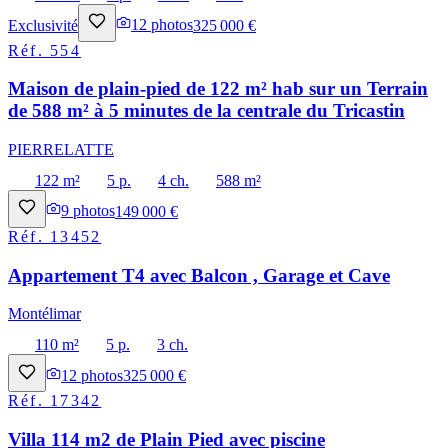
Exclusivité
12
photos
325 000 €
Réf.
554
Maison de plain-pied de 122 m² hab sur un Terrain
de 588 m² à 5 minutes de la centrale du Tricastin
PIERRELATTE
122 m²
5 p.
4 ch.
588 m²
9
photos
149 000 €
Réf.
13452
Appartement T4 avec Balcon , Garage et Cave
Montélimar
110 m²
5 p.
3 ch.
12
photos
325 000 €
Réf.
17342
Villa 114 m2 de Plain Pied avec piscine