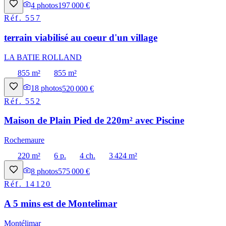
4
photos
197 000 €
Réf.
557
terrain viabilisé au coeur d'un village
LA BATIE ROLLAND
855 m²
855 m²
18
photos
520 000 €
Réf.
552
Maison de Plain Pied de 220m² avec Piscine
Rochemaure
220 m²
6 p.
4 ch.
3 424 m²
8
photos
575 000 €
Réf.
14120
A 5 mins est de Montelimar
Montélimar