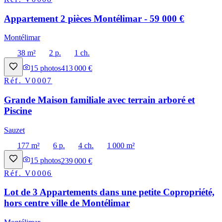
Appartement 2 pièces Montélimar - 59 000 €
Montélimar
38 m²
2 p.
1 ch.
15
photos
413 000 €
Réf.
V0007
Grande Maison familiale avec terrain arboré et
Piscine
Sauzet
177 m²
6 p.
4 ch.
1 000 m²
15
photos
239 000 €
Réf.
V0006
Lot de 3 Appartements dans une petite Copropriété,
hors centre ville de Montélimar