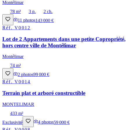
Montélimar
78 m²
3 p.
2 ch.
11
photos
143 000 €
Réf.
V0012
Lot de 2 Appartements dans une petite Copropriété,
hors centre ville de Montélimar
Montélimar
74 m²
2
photos
99 000 €
Réf.
V0014
Terrain plat et arboré constructible
MONTELIMAR
433 m²
Exclusivité
4
photos
59 000 €
Réf.
V0008