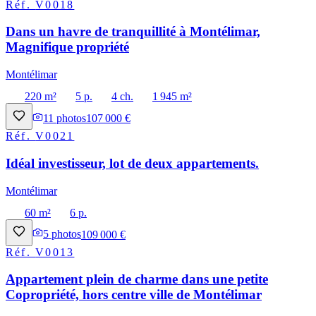
Réf.
V0018
Dans un havre de tranquillité à Montélimar,
Magnifique propriété
Montélimar
220 m²
5 p.
4 ch.
1 945 m²
11
photos
107 000 €
Réf.
V0021
Idéal investisseur, lot de deux appartements.
Montélimar
60 m²
6 p.
5
photos
109 000 €
Réf.
V0013
Appartement plein de charme dans une petite
Copropriété, hors centre ville de Montélimar