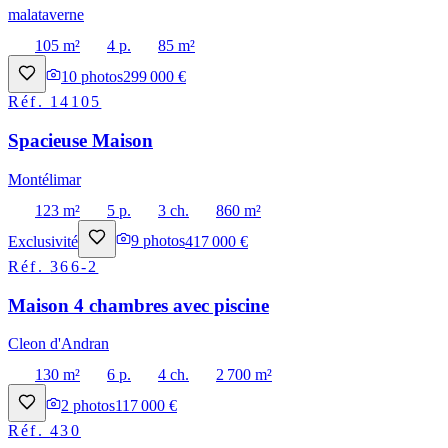
malataverne
105 m²
4 p.
85 m²
10
photos
299 000 €
Réf.
14105
Spacieuse Maison
Montélimar
123 m²
5 p.
3 ch.
860 m²
Exclusivité
9
photos
417 000 €
Réf.
366-2
Maison 4 chambres avec piscine
Cleon d'Andran
130 m²
6 p.
4 ch.
2 700 m²
2
photos
117 000 €
Réf.
430