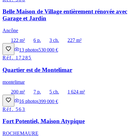
Belle Maison de Village entièrement rénovée avec
Garage et Jardin
Ancône
122 m²
6 p.
3 ch.
227 m²
13
photos
530 000 €
Réf.
17285
Quartier est de Montelimar
montelimar
200 m²
7 p.
5 ch.
1 624 m²
16
photos
399 000 €
Réf.
563
Fort Potentiel, Maison Atypique
ROCHEMAURE