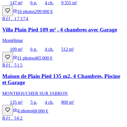
147 m²
6 p.
4 ch.
9 355 m²
16
photos
299 000 €
Réf.
17374
Villa Plain Pied 109 m² , 4 chambres avec Garage
Montélimar
109 m²
6 p.
4 ch.
512 m²
11
photos
465 000 €
Réf.
515
Maison de Plain Pied 135 m2, 4 Chambres, Piscine
et Garage
MONTBOUCHER SUR JABRON
135 m²
5 p.
4 ch.
800 m²
4
photos
68 000 €
Réf.
562