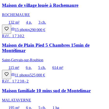
Maison de village louée à Rochemaure
ROCHEMAURE
132 m²
4 p.
3 ch.
15
photos
290 000 €
Réf.
17302
Maison de Plain Pied 5 Chambres 15min de
Montélimar
Saint-Gervais-sur-Roubion
115 m²
6 p.
5 ch.
614 m²
11
photos
525 000 €
Réf.
17238-2
Maison familiale 10 mins sud de Montelimar
MALATAVERNE
195 m²
6 p.
5 ch.
1 ha