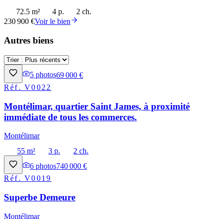
72.5 m²
4 p.
2 ch.
230 900 €
Voir le bien
Autres biens
5
photos
69 000 €
Réf.
V0022
Montélimar, quartier Saint James, à proximité
immédiate de tous les commerces.
Montélimar
55 m²
3 p.
2 ch.
6
photos
740 000 €
Réf.
V0019
Superbe Demeure
Montélimar