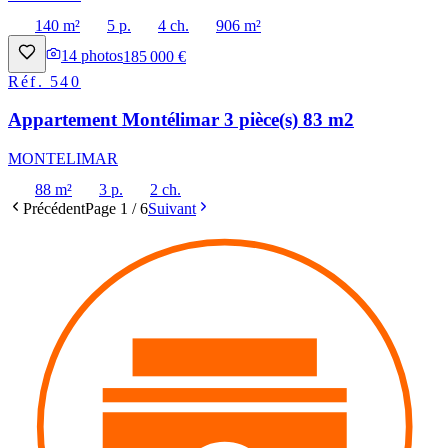
140 m²
5 p.
4 ch.
906 m²
14
photos
185 000 €
Réf.
540
Appartement Montélimar 3 pièce(s) 83 m2
MONTELIMAR
88 m²
3 p.
2 ch.
Précédent
Page
1
/
6
Suivant