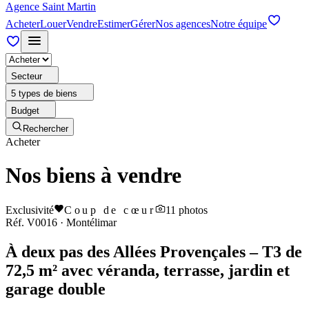
Agence Saint Martin
Acheter
Louer
Vendre
Estimer
Gérer
Nos agences
Notre équipe
Secteur
5 types de biens
Budget
Rechercher
Acheter
Nos biens à vendre
Exclusivité
Coup de cœur
11
photos
Réf.
V0016
·
Montélimar
À deux pas des Allées Provençales – T3 de
72,5 m² avec véranda, terrasse, jardin et
garage double