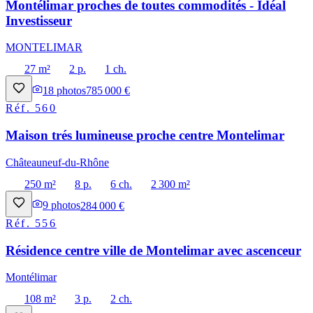
Montélimar proches de toutes commodités - Idéal
Investisseur
MONTELIMAR
27 m²
2 p.
1 ch.
18
photos
785 000 €
Réf.
560
Maison trés lumineuse proche centre Montelimar
Châteauneuf-du-Rhône
250 m²
8 p.
6 ch.
2 300 m²
9
photos
284 000 €
Réf.
556
Résidence centre ville de Montelimar avec ascenceur
Montélimar
108 m²
3 p.
2 ch.