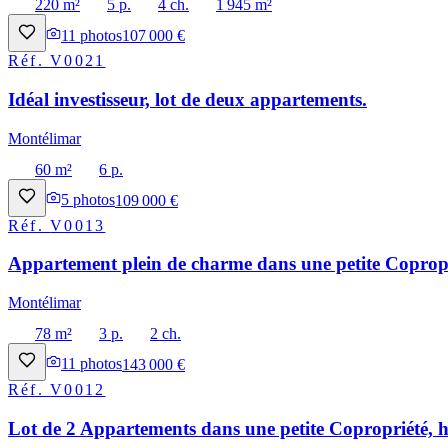
220 m²
5 p.
4 ch.
1 945 m²
11
photos
107 000 €
Réf.
V0021
Idéal investisseur, lot de deux appartements.
Montélimar
60 m²
6 p.
5
photos
109 000 €
Réf.
V0013
Appartement plein de charme dans une petite Copropri
Montélimar
78 m²
3 p.
2 ch.
11
photos
143 000 €
Réf.
V0012
Lot de 2 Appartements dans une petite Copropriété, h