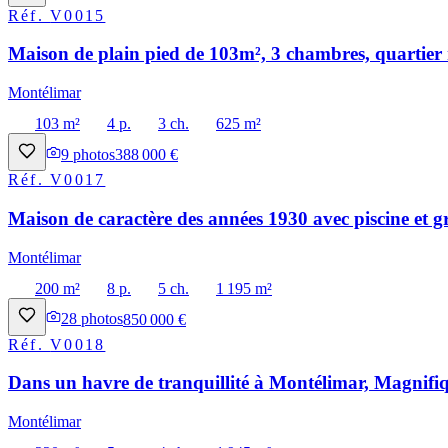
Réf.
V0015
Maison de plain pied de 103m², 3 chambres, quartier 
Montélimar
103 m²
4 p.
3 ch.
625 m²
9
photos
388 000 €
Réf.
V0017
Maison de caractère des années 1930 avec piscine et g
Montélimar
200 m²
8 p.
5 ch.
1 195 m²
28
photos
850 000 €
Réf.
V0018
Dans un havre de tranquillité à Montélimar, Magnifiq
Montélimar