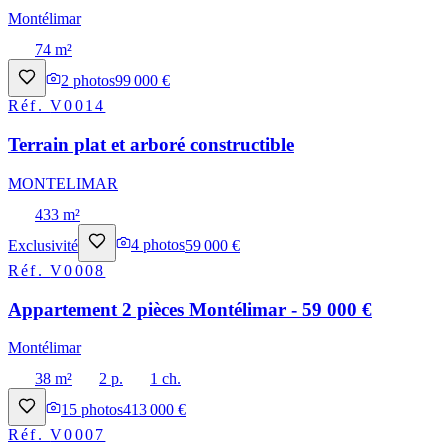
Montélimar
74 m²
2
photos
99 000 €
Réf.
V0014
Terrain plat et arboré constructible
MONTELIMAR
433 m²
Exclusivité
4
photos
59 000 €
Réf.
V0008
Appartement 2 pièces Montélimar - 59 000 €
Montélimar
38 m²
2 p.
1 ch.
15
photos
413 000 €
Réf.
V0007