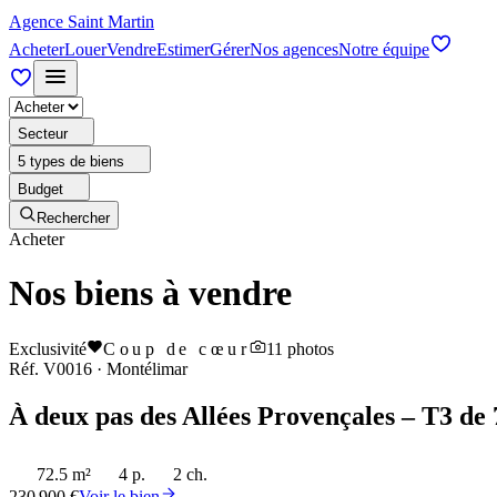
Agence Saint Martin
Acheter
Louer
Vendre
Estimer
Gérer
Nos agences
Notre équipe
Secteur
5 types de biens
Budget
Rechercher
Acheter
Nos biens à vendre
Exclusivité
Coup de cœur
11
photos
Réf.
V0016
·
Montélimar
À deux pas des Allées Provençales – T3 de 
72.5 m²
4 p.
2 ch.
230 900 €
Voir le bien