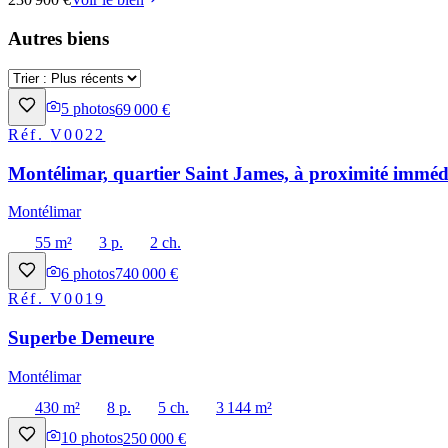
Autres biens
5
photos
69 000 €
Réf.
V0022
Montélimar, quartier Saint James, à proximité immédi
Montélimar
55 m²
3 p.
2 ch.
6
photos
740 000 €
Réf.
V0019
Superbe Demeure
Montélimar
430 m²
8 p.
5 ch.
3 144 m²
10
photos
250 000 €