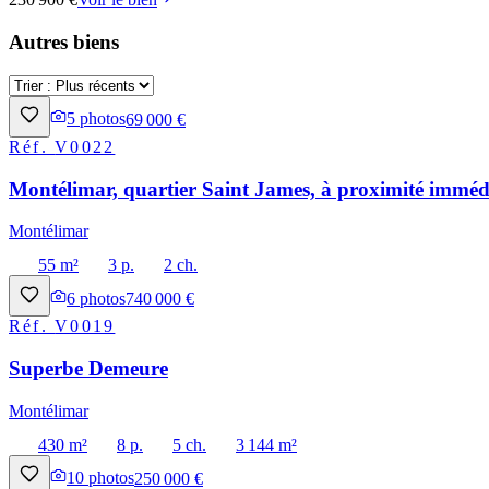
Autres biens
5
photos
69 000 €
Réf.
V0022
Montélimar, quartier Saint James, à proximité immédi
Montélimar
55 m²
3 p.
2 ch.
6
photos
740 000 €
Réf.
V0019
Superbe Demeure
Montélimar
430 m²
8 p.
5 ch.
3 144 m²
10
photos
250 000 €