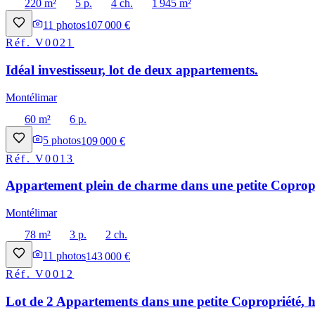
220 m²
5 p.
4 ch.
1 945 m²
11
photos
107 000 €
Réf.
V0021
Idéal investisseur, lot de deux appartements.
Montélimar
60 m²
6 p.
5
photos
109 000 €
Réf.
V0013
Appartement plein de charme dans une petite Copropri
Montélimar
78 m²
3 p.
2 ch.
11
photos
143 000 €
Réf.
V0012
Lot de 2 Appartements dans une petite Copropriété, h