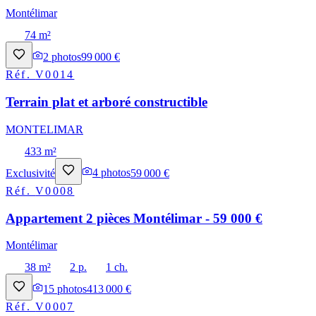
Montélimar
74 m²
2
photos
99 000 €
Réf.
V0014
Terrain plat et arboré constructible
MONTELIMAR
433 m²
Exclusivité
4
photos
59 000 €
Réf.
V0008
Appartement 2 pièces Montélimar - 59 000 €
Montélimar
38 m²
2 p.
1 ch.
15
photos
413 000 €
Réf.
V0007