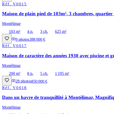
Réf.
V0015
Maison de plain pied de 103m², 3 chambres, quartier 
Montélimar
103 m²
4 p.
3 ch.
625 m²
9
photos
388 000 €
Réf.
V0017
Maison de caractère des années 1930 avec piscine et g
Montélimar
200 m²
8 p.
5 ch.
1 195 m²
28
photos
850 000 €
Réf.
V0018
Dans un havre de tranquillité à Montélimar, Magnifiq
Montélimar