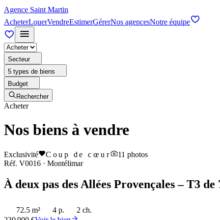
Agence Saint Martin
Acheter
Louer
Vendre
Estimer
Gérer
Nos agences
Notre équipe
Secteur
5 types de biens
Budget
Rechercher
Acheter
Nos biens à vendre
Exclusivité
Coup de cœur
11
photos
Réf.
V0016
·
Montélimar
À deux pas des Allées Provençales – T3 de 
72.5 m²
4 p.
2 ch.
230 900 €
Voir le bien