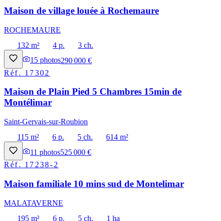
Maison de village louée à Rochemaure
ROCHEMAURE
132 m²
4 p.
3 ch.
15
photos
290 000 €
Réf.
17302
Maison de Plain Pied 5 Chambres 15min de
Montélimar
Saint-Gervais-sur-Roubion
115 m²
6 p.
5 ch.
614 m²
11
photos
525 000 €
Réf.
17238-2
Maison familiale 10 mins sud de Montelimar
MALATAVERNE
195 m²
6 p.
5 ch.
1 ha