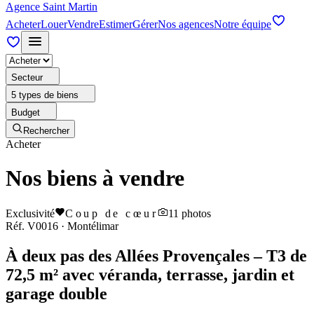
Agence Saint Martin
Acheter
Louer
Vendre
Estimer
Gérer
Nos agences
Notre équipe
Secteur
5 types de biens
Budget
Rechercher
Acheter
Nos biens à vendre
Exclusivité
Coup de cœur
11
photos
Réf.
V0016
·
Montélimar
À deux pas des Allées Provençales – T3 de
72,5 m² avec véranda, terrasse, jardin et
garage double