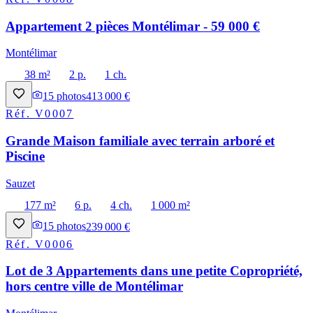
Appartement 2 pièces Montélimar - 59 000 €
Montélimar
38 m²
2 p.
1 ch.
15
photos
413 000 €
Réf.
V0007
Grande Maison familiale avec terrain arboré et
Piscine
Sauzet
177 m²
6 p.
4 ch.
1 000 m²
15
photos
239 000 €
Réf.
V0006
Lot de 3 Appartements dans une petite Copropriété,
hors centre ville de Montélimar