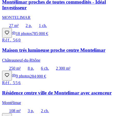
Montélimar proches de toutes commodités - Idéal
Investisseur
MONTELIMAR
27 m²
2 p.
1 ch.
18
photos
785 000 €
Réf.
560
Maison trés lumineuse proche centre Montelimar
Châteauneuf-du-Rhône
250 m²
8 p.
6 ch.
2 300 m²
9
photos
284 000 €
Réf.
556
Résidence centre ville de Montelimar avec ascenceur
Montélimar
108 m²
3 p.
2 ch.