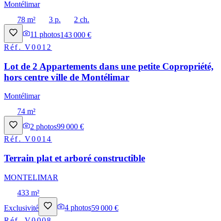
Montélimar
78 m²
3 p.
2 ch.
11
photos
143 000 €
Réf.
V0012
Lot de 2 Appartements dans une petite Copropriété,
hors centre ville de Montélimar
Montélimar
74 m²
2
photos
99 000 €
Réf.
V0014
Terrain plat et arboré constructible
MONTELIMAR
433 m²
Exclusivité
4
photos
59 000 €
Réf.
V0008