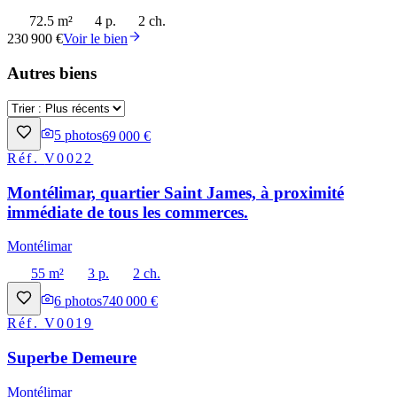
72.5 m²
4 p.
2 ch.
230 900 €
Voir le bien
Autres biens
5
photos
69 000 €
Réf.
V0022
Montélimar, quartier Saint James, à proximité
immédiate de tous les commerces.
Montélimar
55 m²
3 p.
2 ch.
6
photos
740 000 €
Réf.
V0019
Superbe Demeure
Montélimar