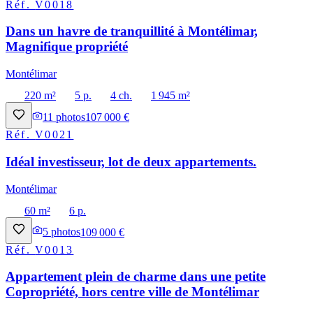
Réf.
V0018
Dans un havre de tranquillité à Montélimar,
Magnifique propriété
Montélimar
220 m²
5 p.
4 ch.
1 945 m²
11
photos
107 000 €
Réf.
V0021
Idéal investisseur, lot de deux appartements.
Montélimar
60 m²
6 p.
5
photos
109 000 €
Réf.
V0013
Appartement plein de charme dans une petite
Copropriété, hors centre ville de Montélimar