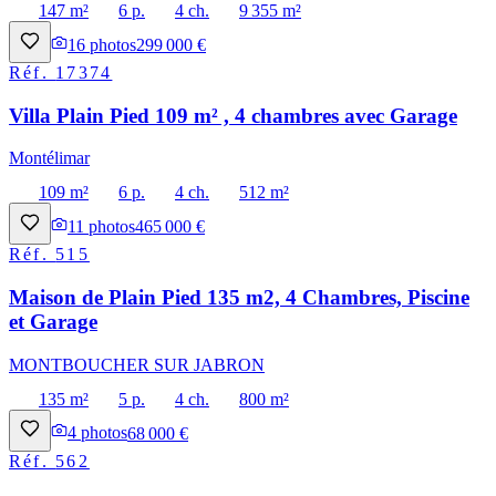
147 m²
6 p.
4 ch.
9 355 m²
16
photos
299 000 €
Réf.
17374
Villa Plain Pied 109 m² , 4 chambres avec Garage
Montélimar
109 m²
6 p.
4 ch.
512 m²
11
photos
465 000 €
Réf.
515
Maison de Plain Pied 135 m2, 4 Chambres, Piscine
et Garage
MONTBOUCHER SUR JABRON
135 m²
5 p.
4 ch.
800 m²
4
photos
68 000 €
Réf.
562