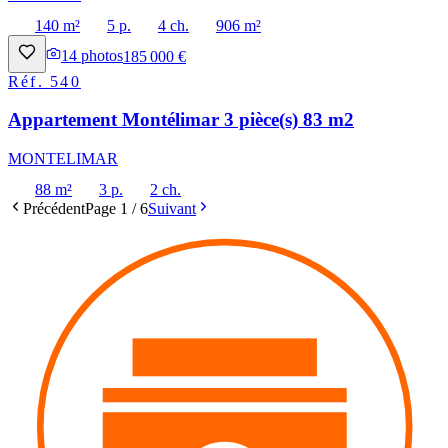
140 m²
5 p.
4 ch.
906 m²
14
photos
185 000 €
Réf.
540
Appartement Montélimar 3 pièce(s) 83 m2
MONTELIMAR
88 m²
3 p.
2 ch.
Précédent
Page
1
/
6
Suivant