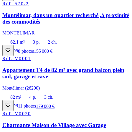
Réf.
570-2
Montélimar, dans un quartier recherché ,à proximité
des commodités
MONTELIMAR
62.1 m²
3 p.
2 ch.
8
photos
155 000 €
Réf.
V0001
Appartement T4 de 82 m² avec grand balcon plein
sud, garage et cave
Montélimar (26200)
82 m²
4 p.
3 ch.
11
photos
179 000 €
Réf.
V0020
Charmante Maison de Village avec Garage