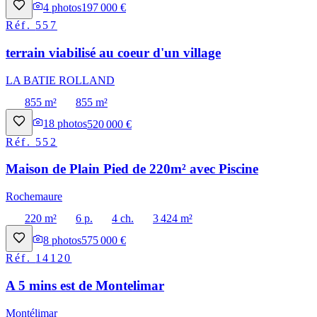
4
photos
197 000 €
Réf.
557
terrain viabilisé au coeur d'un village
LA BATIE ROLLAND
855 m²
855 m²
18
photos
520 000 €
Réf.
552
Maison de Plain Pied de 220m² avec Piscine
Rochemaure
220 m²
6 p.
4 ch.
3 424 m²
8
photos
575 000 €
Réf.
14120
A 5 mins est de Montelimar
Montélimar