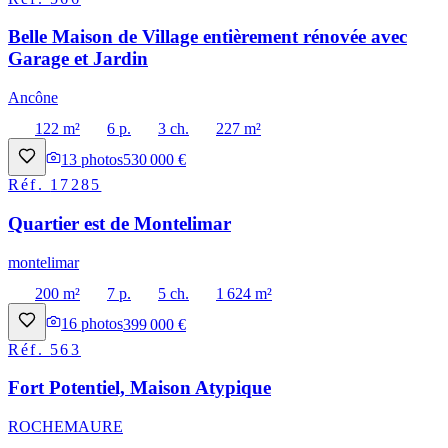
Belle Maison de Village entièrement rénovée avec
Garage et Jardin
Ancône
122 m²
6 p.
3 ch.
227 m²
13
photos
530 000 €
Réf.
17285
Quartier est de Montelimar
montelimar
200 m²
7 p.
5 ch.
1 624 m²
16
photos
399 000 €
Réf.
563
Fort Potentiel, Maison Atypique
ROCHEMAURE