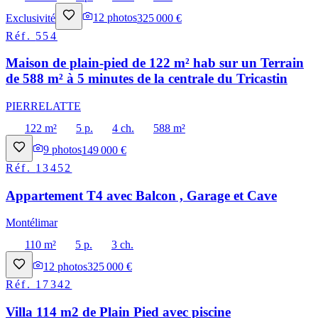
Exclusivité
12
photos
325 000 €
Réf.
554
Maison de plain-pied de 122 m² hab sur un Terrain
de 588 m² à 5 minutes de la centrale du Tricastin
PIERRELATTE
122 m²
5 p.
4 ch.
588 m²
9
photos
149 000 €
Réf.
13452
Appartement T4 avec Balcon , Garage et Cave
Montélimar
110 m²
5 p.
3 ch.
12
photos
325 000 €
Réf.
17342
Villa 114 m2 de Plain Pied avec piscine