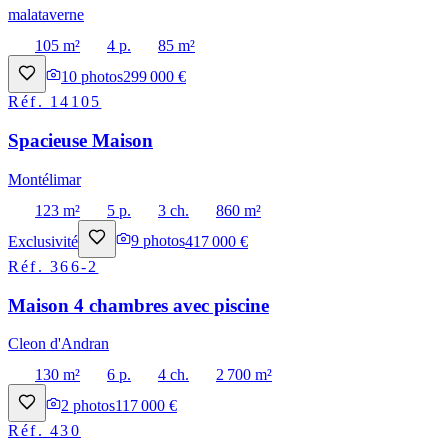
malataverne
105 m²
4 p.
85 m²
10
photos
299 000 €
Réf.
14105
Spacieuse Maison
Montélimar
123 m²
5 p.
3 ch.
860 m²
Exclusivité
9
photos
417 000 €
Réf.
366-2
Maison 4 chambres avec piscine
Cleon d'Andran
130 m²
6 p.
4 ch.
2 700 m²
2
photos
117 000 €
Réf.
430