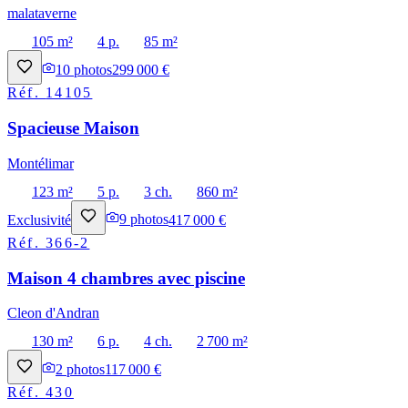
malataverne
105 m²
4 p.
85 m²
10
photos
299 000 €
Réf.
14105
Spacieuse Maison
Montélimar
123 m²
5 p.
3 ch.
860 m²
Exclusivité
9
photos
417 000 €
Réf.
366-2
Maison 4 chambres avec piscine
Cleon d'Andran
130 m²
6 p.
4 ch.
2 700 m²
2
photos
117 000 €
Réf.
430