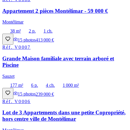
Appartement 2 pièces Montélimar - 59 000 €
Montélimar
38 m²
2 p.
1 ch.
15
photos
413 000 €
Réf.
V0007
Grande Maison familiale avec terrain arboré et
Piscine
Sauzet
177 m²
6 p.
4 ch.
1 000 m²
15
photos
239 000 €
Réf.
V0006
Lot de 3 Appartements dans une petite Copropriété,
hors centre ville de Montélimar