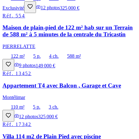
Exclusivité
12
photos
325 000 €
Réf.
554
Maison de plain-pied de 122 m² hab sur un Terrain
de 588 m² à 5 minutes de la centrale du Tricastin
PIERRELATTE
122 m²
5 p.
4 ch.
588 m²
9
photos
149 000 €
Réf.
13452
Appartement T4 avec Balcon , Garage et Cave
Montélimar
110 m²
5 p.
3 ch.
12
photos
325 000 €
Réf.
17342
Villa 114 m2 de Plain Pied avec piscine