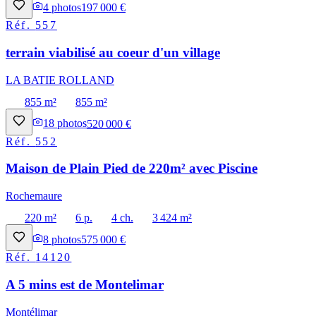
4
photos
197 000 €
Réf.
557
terrain viabilisé au coeur d'un village
LA BATIE ROLLAND
855 m²
855 m²
18
photos
520 000 €
Réf.
552
Maison de Plain Pied de 220m² avec Piscine
Rochemaure
220 m²
6 p.
4 ch.
3 424 m²
8
photos
575 000 €
Réf.
14120
A 5 mins est de Montelimar
Montélimar