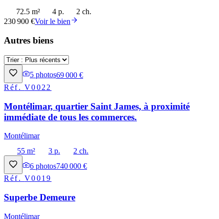
72.5 m²
4 p.
2 ch.
230 900 €
Voir le bien
Autres biens
5
photos
69 000 €
Réf.
V0022
Montélimar, quartier Saint James, à proximité
immédiate de tous les commerces.
Montélimar
55 m²
3 p.
2 ch.
6
photos
740 000 €
Réf.
V0019
Superbe Demeure
Montélimar