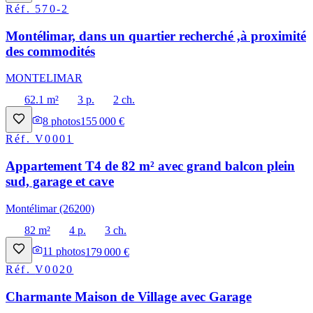
Réf.
570-2
Montélimar, dans un quartier recherché ,à proximité
des commodités
MONTELIMAR
62.1 m²
3 p.
2 ch.
8
photos
155 000 €
Réf.
V0001
Appartement T4 de 82 m² avec grand balcon plein
sud, garage et cave
Montélimar (26200)
82 m²
4 p.
3 ch.
11
photos
179 000 €
Réf.
V0020
Charmante Maison de Village avec Garage