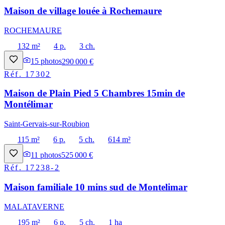
Maison de village louée à Rochemaure
ROCHEMAURE
132 m²
4 p.
3 ch.
15
photos
290 000 €
Réf.
17302
Maison de Plain Pied 5 Chambres 15min de
Montélimar
Saint-Gervais-sur-Roubion
115 m²
6 p.
5 ch.
614 m²
11
photos
525 000 €
Réf.
17238-2
Maison familiale 10 mins sud de Montelimar
MALATAVERNE
195 m²
6 p.
5 ch.
1 ha