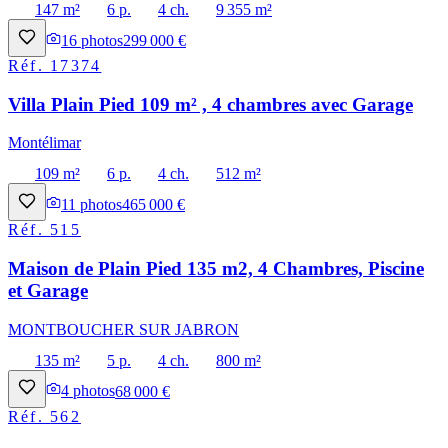
147 m²
6 p.
4 ch.
9 355 m²
16
photos
299 000 €
Réf.
17374
Villa Plain Pied 109 m² , 4 chambres avec Garage
Montélimar
109 m²
6 p.
4 ch.
512 m²
11
photos
465 000 €
Réf.
515
Maison de Plain Pied 135 m2, 4 Chambres, Piscine
et Garage
MONTBOUCHER SUR JABRON
135 m²
5 p.
4 ch.
800 m²
4
photos
68 000 €
Réf.
562