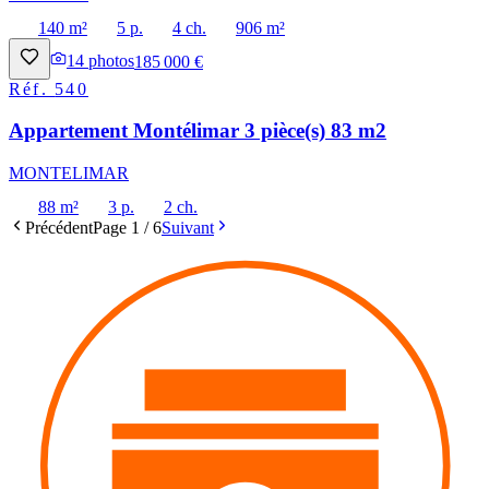
140 m²
5 p.
4 ch.
906 m²
14
photos
185 000 €
Réf.
540
Appartement Montélimar 3 pièce(s) 83 m2
MONTELIMAR
88 m²
3 p.
2 ch.
Précédent
Page
1
/
6
Suivant