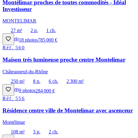
Montélimar proches de toutes commodités - Idéal
Investisseur
MONTELIMAR
27 m²
2 p.
1 ch.
18
photos
785 000 €
Réf.
560
Maison trés lumineuse proche centre Montelimar
Châteauneuf-du-Rhône
250 m²
8 p.
6 ch.
2 300 m²
9
photos
284 000 €
Réf.
556
Résidence centre ville de Montelimar avec ascenceur
Montélimar
108 m²
3 p.
2 ch.