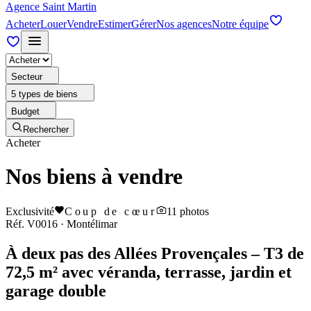
Agence Saint Martin
Acheter
Louer
Vendre
Estimer
Gérer
Nos agences
Notre équipe
Secteur
5 types de biens
Budget
Rechercher
Acheter
Nos biens à vendre
Exclusivité
Coup de cœur
11
photos
Réf.
V0016
·
Montélimar
À deux pas des Allées Provençales – T3 de
72,5 m² avec véranda, terrasse, jardin et
garage double