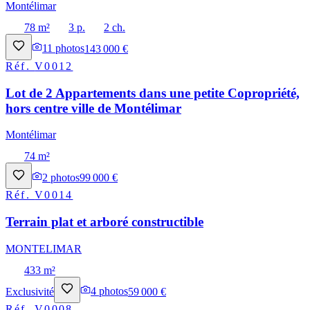
Montélimar
78 m²
3 p.
2 ch.
11
photos
143 000 €
Réf.
V0012
Lot de 2 Appartements dans une petite Copropriété,
hors centre ville de Montélimar
Montélimar
74 m²
2
photos
99 000 €
Réf.
V0014
Terrain plat et arboré constructible
MONTELIMAR
433 m²
Exclusivité
4
photos
59 000 €
Réf.
V0008