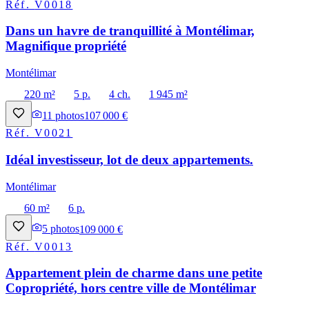
Réf.
V0018
Dans un havre de tranquillité à Montélimar,
Magnifique propriété
Montélimar
220 m²
5 p.
4 ch.
1 945 m²
11
photos
107 000 €
Réf.
V0021
Idéal investisseur, lot de deux appartements.
Montélimar
60 m²
6 p.
5
photos
109 000 €
Réf.
V0013
Appartement plein de charme dans une petite
Copropriété, hors centre ville de Montélimar