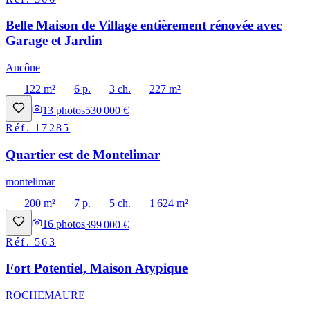
Belle Maison de Village entièrement rénovée avec
Garage et Jardin
Ancône
122 m²
6 p.
3 ch.
227 m²
13
photos
530 000 €
Réf.
17285
Quartier est de Montelimar
montelimar
200 m²
7 p.
5 ch.
1 624 m²
16
photos
399 000 €
Réf.
563
Fort Potentiel, Maison Atypique
ROCHEMAURE