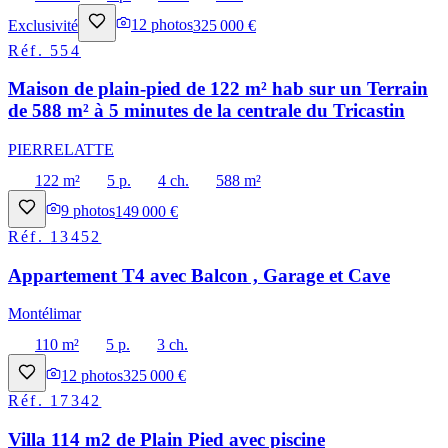
Exclusivité
12
photos
325 000 €
Réf.
554
Maison de plain-pied de 122 m² hab sur un Terrain
de 588 m² à 5 minutes de la centrale du Tricastin
PIERRELATTE
122 m²
5 p.
4 ch.
588 m²
9
photos
149 000 €
Réf.
13452
Appartement T4 avec Balcon , Garage et Cave
Montélimar
110 m²
5 p.
3 ch.
12
photos
325 000 €
Réf.
17342
Villa 114 m2 de Plain Pied avec piscine