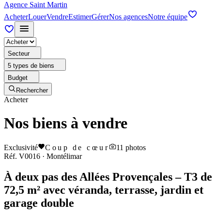
Agence Saint Martin
Acheter
Louer
Vendre
Estimer
Gérer
Nos agences
Notre équipe
Secteur
5 types de biens
Budget
Rechercher
Acheter
Nos biens à vendre
Exclusivité
Coup de cœur
11
photos
Réf.
V0016
·
Montélimar
À deux pas des Allées Provençales – T3 de
72,5 m² avec véranda, terrasse, jardin et
garage double