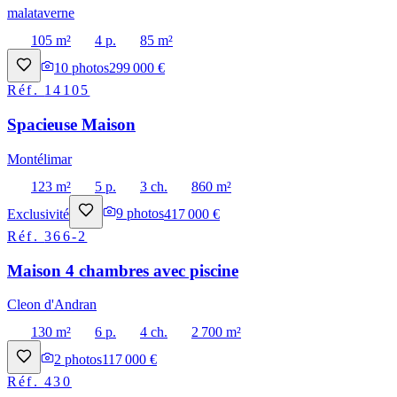
malataverne
105 m²
4 p.
85 m²
10
photos
299 000 €
Réf.
14105
Spacieuse Maison
Montélimar
123 m²
5 p.
3 ch.
860 m²
Exclusivité
9
photos
417 000 €
Réf.
366-2
Maison 4 chambres avec piscine
Cleon d'Andran
130 m²
6 p.
4 ch.
2 700 m²
2
photos
117 000 €
Réf.
430