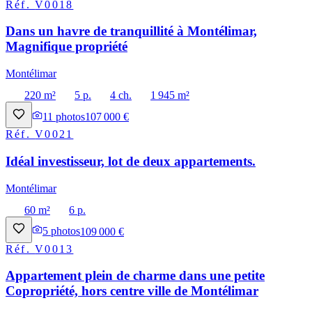
Réf.
V0018
Dans un havre de tranquillité à Montélimar,
Magnifique propriété
Montélimar
220 m²
5 p.
4 ch.
1 945 m²
11
photos
107 000 €
Réf.
V0021
Idéal investisseur, lot de deux appartements.
Montélimar
60 m²
6 p.
5
photos
109 000 €
Réf.
V0013
Appartement plein de charme dans une petite
Copropriété, hors centre ville de Montélimar