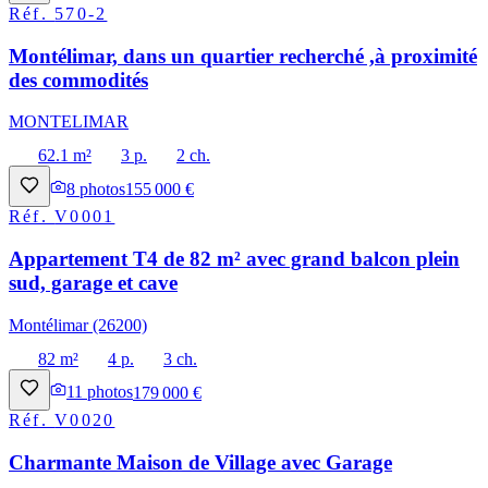
Réf.
570-2
Montélimar, dans un quartier recherché ,à proximité
des commodités
MONTELIMAR
62.1 m²
3 p.
2 ch.
8
photos
155 000 €
Réf.
V0001
Appartement T4 de 82 m² avec grand balcon plein
sud, garage et cave
Montélimar (26200)
82 m²
4 p.
3 ch.
11
photos
179 000 €
Réf.
V0020
Charmante Maison de Village avec Garage