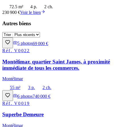
72.5 m²
4 p.
2 ch.
230 900 €
Voir le bien
Autres biens
5
photos
69 000 €
Réf.
V0022
Montélimar, quartier Saint James, à proximité
immédiate de tous les commerces.
Montélimar
55 m²
3 p.
2 ch.
6
photos
740 000 €
Réf.
V0019
Superbe Demeure
Montélimar