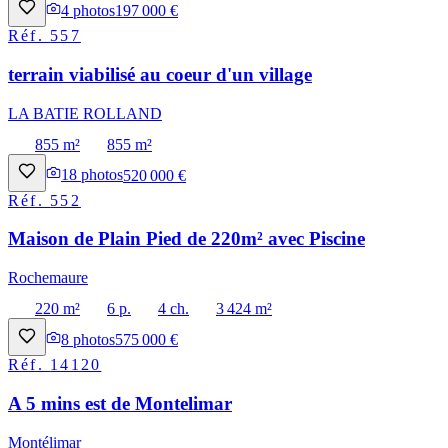
4
photos
197 000 €
Réf.
557
terrain viabilisé au coeur d'un village
LA BATIE ROLLAND
855 m²
855 m²
18
photos
520 000 €
Réf.
552
Maison de Plain Pied de 220m² avec Piscine
Rochemaure
220 m²
6 p.
4 ch.
3 424 m²
8
photos
575 000 €
Réf.
14120
A 5 mins est de Montelimar
Montélimar