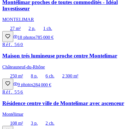
Montélimar proches de toutes commodités - Idéal
Investisseur
MONTELIMAR
27 m²
2 p.
1 ch.
18
photos
785 000 €
Réf.
560
Maison trés lumineuse proche centre Montelimar
Châteauneuf-du-Rhône
250 m²
8 p.
6 ch.
2 300 m²
9
photos
284 000 €
Réf.
556
Résidence centre ville de Montelimar avec ascenceur
Montélimar
108 m²
3 p.
2 ch.