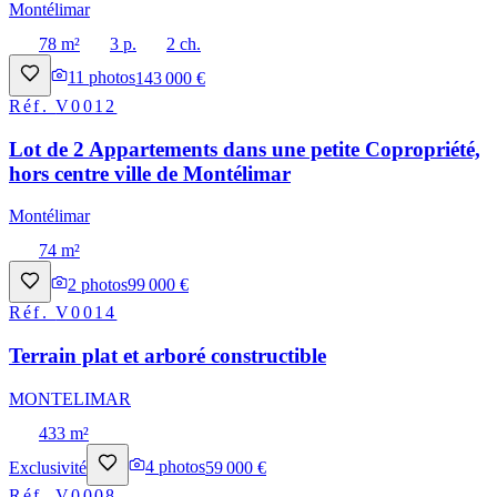
Montélimar
78 m²
3 p.
2 ch.
11
photos
143 000 €
Réf.
V0012
Lot de 2 Appartements dans une petite Copropriété,
hors centre ville de Montélimar
Montélimar
74 m²
2
photos
99 000 €
Réf.
V0014
Terrain plat et arboré constructible
MONTELIMAR
433 m²
Exclusivité
4
photos
59 000 €
Réf.
V0008