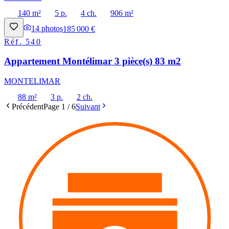
140 m²
5 p.
4 ch.
906 m²
14
photos
185 000 €
Réf.
540
Appartement Montélimar 3 pièce(s) 83 m2
MONTELIMAR
88 m²
3 p.
2 ch.
Précédent
Page
1
/
6
Suivant