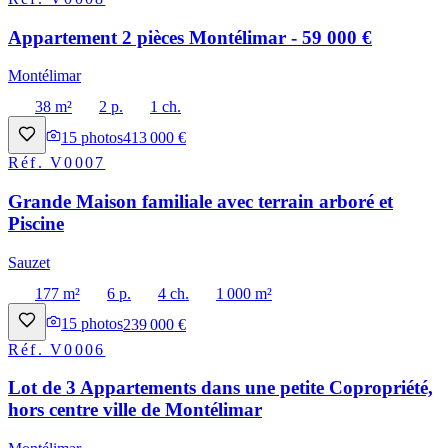
Appartement 2 pièces Montélimar - 59 000 €
Montélimar
38 m²
2 p.
1 ch.
15
photos
413 000 €
Réf.
V0007
Grande Maison familiale avec terrain arboré et
Piscine
Sauzet
177 m²
6 p.
4 ch.
1 000 m²
15
photos
239 000 €
Réf.
V0006
Lot de 3 Appartements dans une petite Copropriété,
hors centre ville de Montélimar