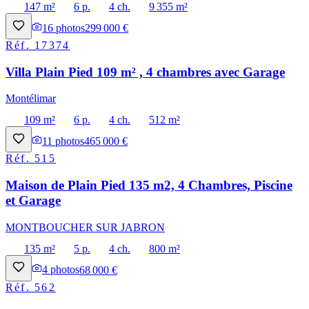
147 m²
6 p.
4 ch.
9 355 m²
16
photos
299 000 €
Réf.
17374
Villa Plain Pied 109 m² , 4 chambres avec Garage
Montélimar
109 m²
6 p.
4 ch.
512 m²
11
photos
465 000 €
Réf.
515
Maison de Plain Pied 135 m2, 4 Chambres, Piscine
et Garage
MONTBOUCHER SUR JABRON
135 m²
5 p.
4 ch.
800 m²
4
photos
68 000 €
Réf.
562