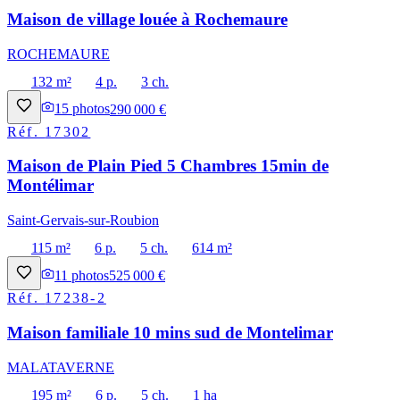
Maison de village louée à Rochemaure
ROCHEMAURE
132 m²
4 p.
3 ch.
15
photos
290 000 €
Réf.
17302
Maison de Plain Pied 5 Chambres 15min de
Montélimar
Saint-Gervais-sur-Roubion
115 m²
6 p.
5 ch.
614 m²
11
photos
525 000 €
Réf.
17238-2
Maison familiale 10 mins sud de Montelimar
MALATAVERNE
195 m²
6 p.
5 ch.
1 ha