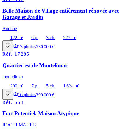
Belle Maison de Village entièrement rénovée avec
Garage et Jardin
Ancône
122 m²
6 p.
3 ch.
227 m²
13
photos
530 000 €
Réf.
17285
Quartier est de Montelimar
montelimar
200 m²
7 p.
5 ch.
1 624 m²
16
photos
399 000 €
Réf.
563
Fort Potentiel, Maison Atypique
ROCHEMAURE