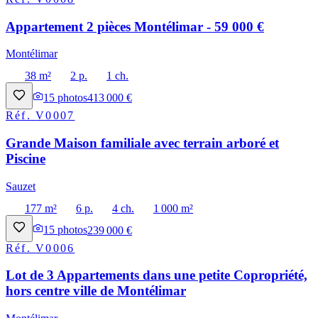
Appartement 2 pièces Montélimar - 59 000 €
Montélimar
38 m²
2 p.
1 ch.
15
photos
413 000 €
Réf.
V0007
Grande Maison familiale avec terrain arboré et
Piscine
Sauzet
177 m²
6 p.
4 ch.
1 000 m²
15
photos
239 000 €
Réf.
V0006
Lot de 3 Appartements dans une petite Copropriété,
hors centre ville de Montélimar