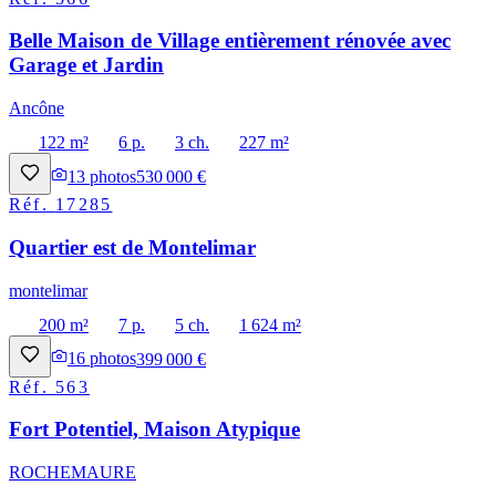
Belle Maison de Village entièrement rénovée avec
Garage et Jardin
Ancône
122 m²
6 p.
3 ch.
227 m²
13
photos
530 000 €
Réf.
17285
Quartier est de Montelimar
montelimar
200 m²
7 p.
5 ch.
1 624 m²
16
photos
399 000 €
Réf.
563
Fort Potentiel, Maison Atypique
ROCHEMAURE