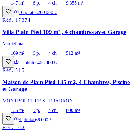
147 m²
6 p.
4 ch.
9 355 m²
16
photos
299 000 €
Réf.
17374
Villa Plain Pied 109 m² , 4 chambres avec Garage
Montélimar
109 m²
6 p.
4 ch.
512 m²
11
photos
465 000 €
Réf.
515
Maison de Plain Pied 135 m2, 4 Chambres, Piscine
et Garage
MONTBOUCHER SUR JABRON
135 m²
5 p.
4 ch.
800 m²
4
photos
68 000 €
Réf.
562