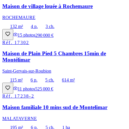
Maison de village louée à Rochemaure
ROCHEMAURE
132 m²
4 p.
3 ch.
15
photos
290 000 €
Réf.
17302
Maison de Plain Pied 5 Chambres 15min de
Montélimar
Saint-Gervais-sur-Roubion
115 m²
6 p.
5 ch.
614 m²
11
photos
525 000 €
Réf.
17238-2
Maison familiale 10 mins sud de Montelimar
MALATAVERNE
195 m²
6 p.
5 ch.
1 ha