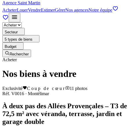
Agence Saint Martin
Acheter
Louer
Vendre
Estimer
Gérer
Nos agences
Notre équipe
Secteur
5 types de biens
Budget
Rechercher
Acheter
Nos biens à vendre
Exclusivité
Coup de cœur
11
photos
Réf.
V0016
·
Montélimar
À deux pas des Allées Provençales – T3 de
72,5 m² avec véranda, terrasse, jardin et
garage double