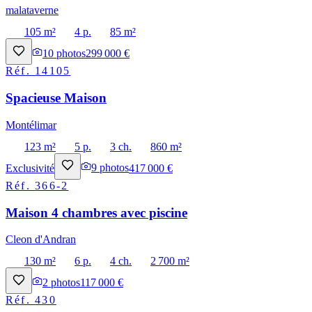
malataverne
105 m²
4 p.
85 m²
10
photos
299 000 €
Réf.
14105
Spacieuse Maison
Montélimar
123 m²
5 p.
3 ch.
860 m²
Exclusivité
9
photos
417 000 €
Réf.
366-2
Maison 4 chambres avec piscine
Cleon d'Andran
130 m²
6 p.
4 ch.
2 700 m²
2
photos
117 000 €
Réf.
430