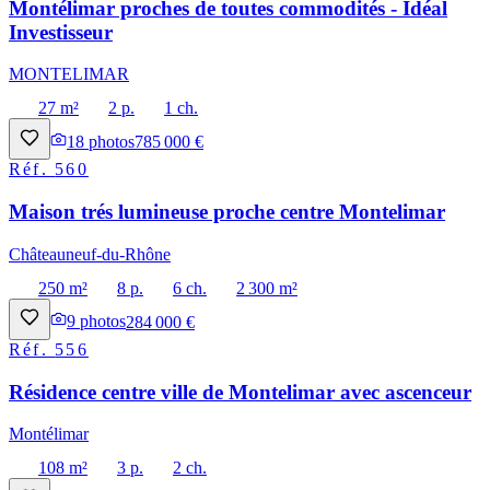
Montélimar proches de toutes commodités - Idéal
Investisseur
MONTELIMAR
27 m²
2 p.
1 ch.
18
photos
785 000 €
Réf.
560
Maison trés lumineuse proche centre Montelimar
Châteauneuf-du-Rhône
250 m²
8 p.
6 ch.
2 300 m²
9
photos
284 000 €
Réf.
556
Résidence centre ville de Montelimar avec ascenceur
Montélimar
108 m²
3 p.
2 ch.