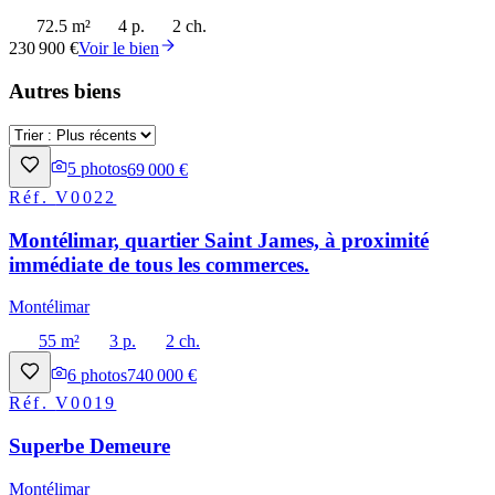
72.5 m²
4 p.
2 ch.
230 900 €
Voir le bien
Autres biens
5
photos
69 000 €
Réf.
V0022
Montélimar, quartier Saint James, à proximité
immédiate de tous les commerces.
Montélimar
55 m²
3 p.
2 ch.
6
photos
740 000 €
Réf.
V0019
Superbe Demeure
Montélimar