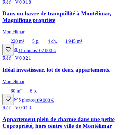
Réf.
V0018
Dans un havre de tranquillité à Montélimar,
Magnifique propriété
Montélimar
220 m²
5 p.
4 ch.
1 945 m²
11
photos
107 000 €
Réf.
V0021
Idéal investisseur, lot de deux appartements.
Montélimar
60 m²
6 p.
5
photos
109 000 €
Réf.
V0013
Appartement plein de charme dans une petite
Copropriété, hors centre ville de Montélimar