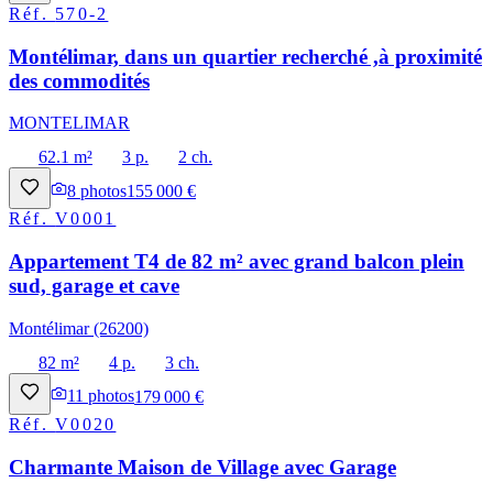
Réf.
570-2
Montélimar, dans un quartier recherché ,à proximité
des commodités
MONTELIMAR
62.1 m²
3 p.
2 ch.
8
photos
155 000 €
Réf.
V0001
Appartement T4 de 82 m² avec grand balcon plein
sud, garage et cave
Montélimar (26200)
82 m²
4 p.
3 ch.
11
photos
179 000 €
Réf.
V0020
Charmante Maison de Village avec Garage