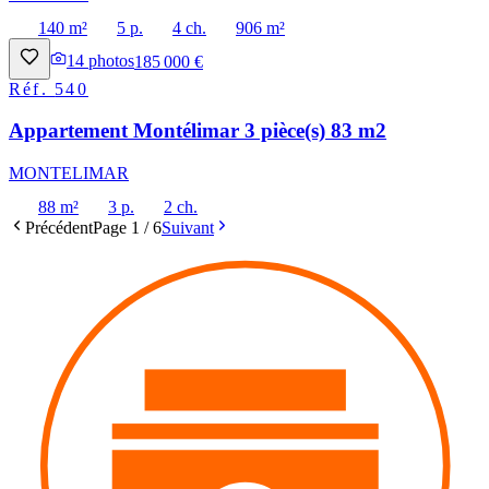
140 m²
5 p.
4 ch.
906 m²
14
photos
185 000 €
Réf.
540
Appartement Montélimar 3 pièce(s) 83 m2
MONTELIMAR
88 m²
3 p.
2 ch.
Précédent
Page
1
/
6
Suivant