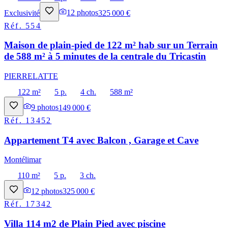
Exclusivité
12
photos
325 000 €
Réf.
554
Maison de plain-pied de 122 m² hab sur un Terrain
de 588 m² à 5 minutes de la centrale du Tricastin
PIERRELATTE
122 m²
5 p.
4 ch.
588 m²
9
photos
149 000 €
Réf.
13452
Appartement T4 avec Balcon , Garage et Cave
Montélimar
110 m²
5 p.
3 ch.
12
photos
325 000 €
Réf.
17342
Villa 114 m2 de Plain Pied avec piscine