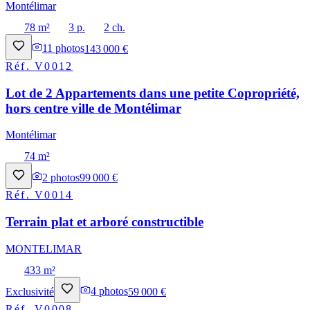
Montélimar
78 m²
3 p.
2 ch.
11
photos
143 000 €
Réf.
V0012
Lot de 2 Appartements dans une petite Copropriété,
hors centre ville de Montélimar
Montélimar
74 m²
2
photos
99 000 €
Réf.
V0014
Terrain plat et arboré constructible
MONTELIMAR
433 m²
Exclusivité
4
photos
59 000 €
Réf.
V0008