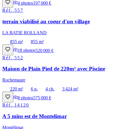
4
photos
197 000 €
Réf.
557
terrain viabilisé au coeur d'un village
LA BATIE ROLLAND
855 m²
855 m²
18
photos
520 000 €
Réf.
552
Maison de Plain Pied de 220m² avec Piscine
Rochemaure
220 m²
6 p.
4 ch.
3 424 m²
8
photos
575 000 €
Réf.
14120
A 5 mins est de Montelimar
Montélimar