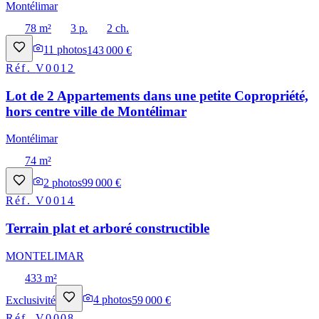
Montélimar
78 m²
3 p.
2 ch.
11
photos
143 000 €
Réf.
V0012
Lot de 2 Appartements dans une petite Copropriété,
hors centre ville de Montélimar
Montélimar
74 m²
2
photos
99 000 €
Réf.
V0014
Terrain plat et arboré constructible
MONTELIMAR
433 m²
Exclusivité
4
photos
59 000 €
Réf.
V0008