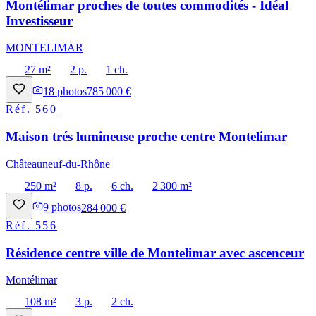
Montélimar proches de toutes commodités - Idéal
Investisseur
MONTELIMAR
27 m²
2 p.
1 ch.
18
photos
785 000 €
Réf.
560
Maison trés lumineuse proche centre Montelimar
Châteauneuf-du-Rhône
250 m²
8 p.
6 ch.
2 300 m²
9
photos
284 000 €
Réf.
556
Résidence centre ville de Montelimar avec ascenceur
Montélimar
108 m²
3 p.
2 ch.