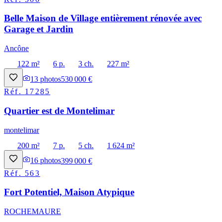
Belle Maison de Village entièrement rénovée avec
Garage et Jardin
Ancône
122 m²
6 p.
3 ch.
227 m²
13
photos
530 000 €
Réf.
17285
Quartier est de Montelimar
montelimar
200 m²
7 p.
5 ch.
1 624 m²
16
photos
399 000 €
Réf.
563
Fort Potentiel, Maison Atypique
ROCHEMAURE