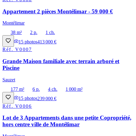
Appartement 2 pièces Montélimar - 59 000 €
Montélimar
38 m²
2 p.
1 ch.
15
photos
413 000 €
Réf.
V0007
Grande Maison familiale avec terrain arboré et
Piscine
Sauzet
177 m²
6 p.
4 ch.
1 000 m²
15
photos
239 000 €
Réf.
V0006
Lot de 3 Appartements dans une petite Copropriété,
hors centre ville de Montélimar