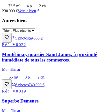
72.5 m²
4 p.
2 ch.
230 900 €
Voir le bien
Autres biens
5
photos
69 000 €
Réf.
V0022
Montélimar, quartier Saint James, à proximité
immédiate de tous les commerces.
Montélimar
55 m²
3 p.
2 ch.
6
photos
740 000 €
Réf.
V0019
Superbe Demeure
Montélimar