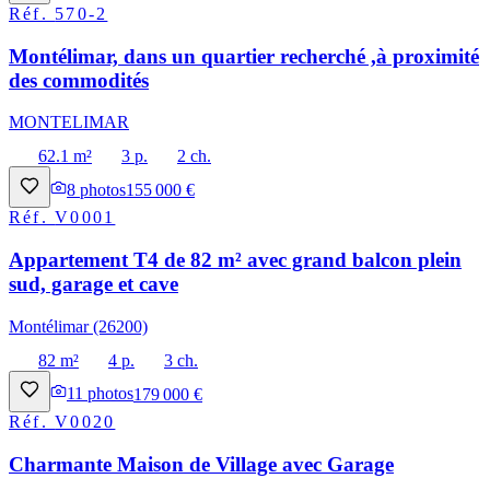
Réf.
570-2
Montélimar, dans un quartier recherché ,à proximité
des commodités
MONTELIMAR
62.1 m²
3 p.
2 ch.
8
photos
155 000 €
Réf.
V0001
Appartement T4 de 82 m² avec grand balcon plein
sud, garage et cave
Montélimar (26200)
82 m²
4 p.
3 ch.
11
photos
179 000 €
Réf.
V0020
Charmante Maison de Village avec Garage