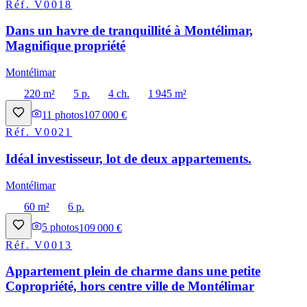
Réf.
V0018
Dans un havre de tranquillité à Montélimar,
Magnifique propriété
Montélimar
220 m²
5 p.
4 ch.
1 945 m²
11
photos
107 000 €
Réf.
V0021
Idéal investisseur, lot de deux appartements.
Montélimar
60 m²
6 p.
5
photos
109 000 €
Réf.
V0013
Appartement plein de charme dans une petite
Copropriété, hors centre ville de Montélimar