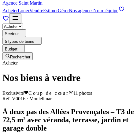
Agence Saint Martin
Acheter
Louer
Vendre
Estimer
Gérer
Nos agences
Notre équipe
Secteur
5 types de biens
Budget
Rechercher
Acheter
Nos biens à vendre
Exclusivité
Coup de cœur
11
photos
Réf.
V0016
·
Montélimar
À deux pas des Allées Provençales – T3 de
72,5 m² avec véranda, terrasse, jardin et
garage double