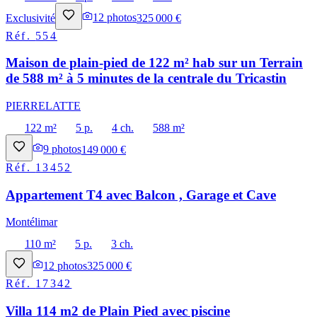
Exclusivité
12
photos
325 000 €
Réf.
554
Maison de plain-pied de 122 m² hab sur un Terrain
de 588 m² à 5 minutes de la centrale du Tricastin
PIERRELATTE
122 m²
5 p.
4 ch.
588 m²
9
photos
149 000 €
Réf.
13452
Appartement T4 avec Balcon , Garage et Cave
Montélimar
110 m²
5 p.
3 ch.
12
photos
325 000 €
Réf.
17342
Villa 114 m2 de Plain Pied avec piscine