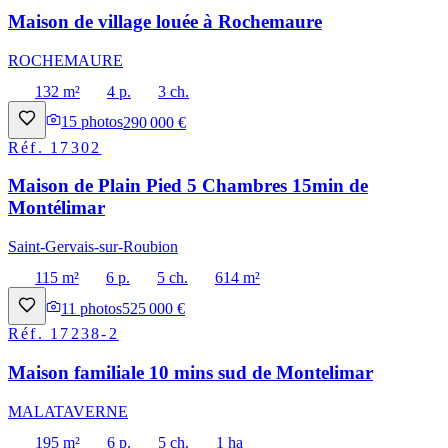
Maison de village louée à Rochemaure
ROCHEMAURE
132 m²
4 p.
3 ch.
15
photos
290 000 €
Réf.
17302
Maison de Plain Pied 5 Chambres 15min de
Montélimar
Saint-Gervais-sur-Roubion
115 m²
6 p.
5 ch.
614 m²
11
photos
525 000 €
Réf.
17238-2
Maison familiale 10 mins sud de Montelimar
MALATAVERNE
195 m²
6 p.
5 ch.
1 ha