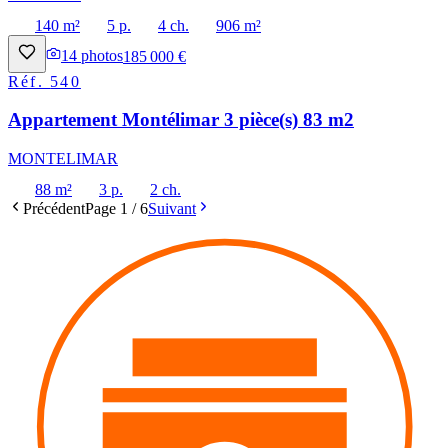
140 m²
5 p.
4 ch.
906 m²
14
photos
185 000 €
Réf.
540
Appartement Montélimar 3 pièce(s) 83 m2
MONTELIMAR
88 m²
3 p.
2 ch.
Précédent
Page
1
/
6
Suivant