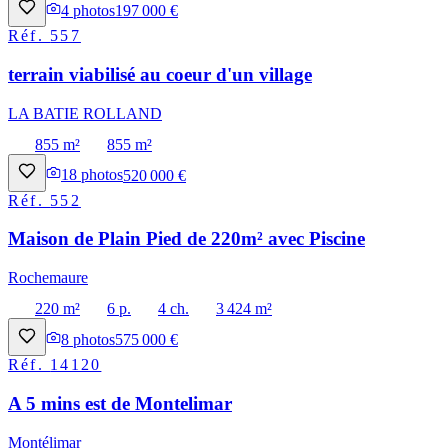
4
photos
197 000 €
Réf.
557
terrain viabilisé au coeur d'un village
LA BATIE ROLLAND
855 m²
855 m²
18
photos
520 000 €
Réf.
552
Maison de Plain Pied de 220m² avec Piscine
Rochemaure
220 m²
6 p.
4 ch.
3 424 m²
8
photos
575 000 €
Réf.
14120
A 5 mins est de Montelimar
Montélimar