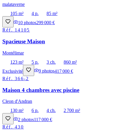
malataverne
105 m²
4 p.
85 m²
10
photos
299 000 €
Réf.
14105
Spacieuse Maison
Montélimar
123 m²
5 p.
3 ch.
860 m²
Exclusivité
9
photos
417 000 €
Réf.
366-2
Maison 4 chambres avec piscine
Cleon d'Andran
130 m²
6 p.
4 ch.
2 700 m²
2
photos
117 000 €
Réf.
430