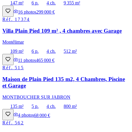
147 m²
6 p.
4 ch.
9 355 m²
16
photos
299 000 €
Réf.
17374
Villa Plain Pied 109 m² , 4 chambres avec Garage
Montélimar
109 m²
6 p.
4 ch.
512 m²
11
photos
465 000 €
Réf.
515
Maison de Plain Pied 135 m2, 4 Chambres, Piscine
et Garage
MONTBOUCHER SUR JABRON
135 m²
5 p.
4 ch.
800 m²
4
photos
68 000 €
Réf.
562