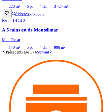
220 m²
6 p.
4 ch.
3 424 m²
8
photos
575 000 €
Réf.
14120
A 5 mins est de Montelimar
Montélimar
140 m²
5 p.
4 ch.
906 m²
Précédent
Page
1
/
6
Suivant