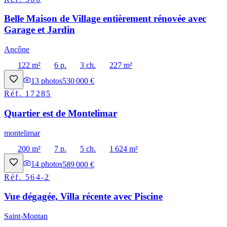
Belle Maison de Village entièrement rénovée avec
Garage et Jardin
Ancône
122 m²
6 p.
3 ch.
227 m²
13
photos
530 000 €
Réf.
17285
Quartier est de Montelimar
montelimar
200 m²
7 p.
5 ch.
1 624 m²
14
photos
589 000 €
Réf.
564-2
Vue dégagée, Villa récente avec Piscine
Saint-Montan