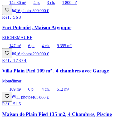
142.36 m²
4 p.
3 ch.
1 800 m²
16
photos
399 000 €
Réf.
563
Fort Potentiel, Maison Atypique
ROCHEMAURE
147 m²
6 p.
4 ch.
9 355 m²
16
photos
299 000 €
Réf.
17374
Villa Plain Pied 109 m² , 4 chambres avec Garage
Montélimar
109 m²
6 p.
4 ch.
512 m²
11
photos
465 000 €
Réf.
515
Maison de Plain Pied 135 m2, 4 Chambres, Piscine