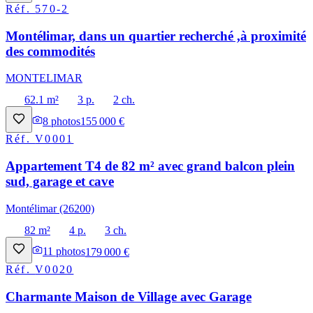
Réf.
570-2
Montélimar, dans un quartier recherché ,à proximité
des commodités
MONTELIMAR
62.1 m²
3 p.
2 ch.
8
photos
155 000 €
Réf.
V0001
Appartement T4 de 82 m² avec grand balcon plein
sud, garage et cave
Montélimar (26200)
82 m²
4 p.
3 ch.
11
photos
179 000 €
Réf.
V0020
Charmante Maison de Village avec Garage