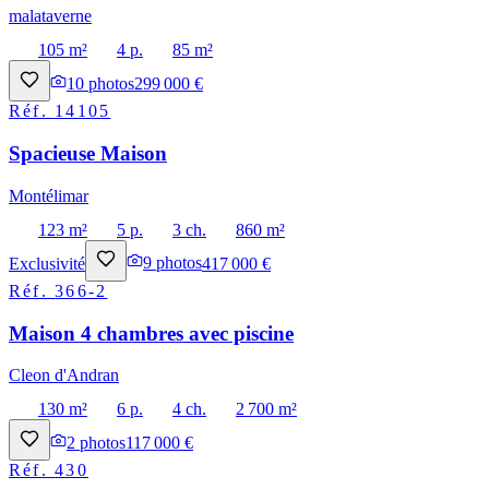
malataverne
105 m²
4 p.
85 m²
10
photos
299 000 €
Réf.
14105
Spacieuse Maison
Montélimar
123 m²
5 p.
3 ch.
860 m²
Exclusivité
9
photos
417 000 €
Réf.
366-2
Maison 4 chambres avec piscine
Cleon d'Andran
130 m²
6 p.
4 ch.
2 700 m²
2
photos
117 000 €
Réf.
430