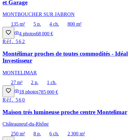
et Garage
MONTBOUCHER SUR JABRON
135 m²
5 p.
4 ch.
800 m²
4
photos
68 000 €
Réf.
562
Montélimar proches de toutes commodités - Idéal
Investisseur
MONTELIMAR
27 m²
2 p.
1 ch.
18
photos
785 000 €
Réf.
560
Maison trés lumineuse proche centre Montelimar
Châteauneuf-du-Rhône
250 m²
8 p.
6 ch.
2 300 m²