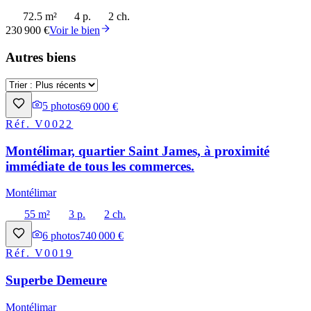
72.5 m²
4 p.
2 ch.
230 900 €
Voir le bien
Autres biens
5
photos
69 000 €
Réf.
V0022
Montélimar, quartier Saint James, à proximité
immédiate de tous les commerces.
Montélimar
55 m²
3 p.
2 ch.
6
photos
740 000 €
Réf.
V0019
Superbe Demeure
Montélimar