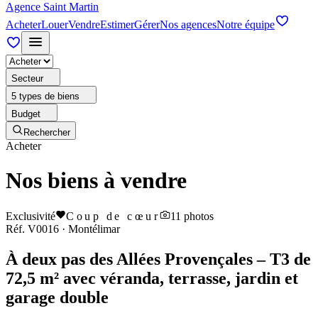
Agence Saint Martin
Acheter
Louer
Vendre
Estimer
Gérer
Nos agences
Notre équipe
Secteur
5 types de biens
Budget
Rechercher
Acheter
Nos biens à vendre
Exclusivité
Coup de cœur
11
photos
Réf.
V0016
·
Montélimar
À deux pas des Allées Provençales – T3 de
72,5 m² avec véranda, terrasse, jardin et
garage double