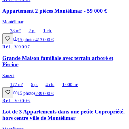
Appartement 2 pièces Montélimar - 59 000 €
Montélimar
38 m²
2 p.
1 ch.
15
photos
413 000 €
Réf.
V0007
Grande Maison familiale avec terrain arboré et
Piscine
Sauzet
177 m²
6 p.
4 ch.
1 000 m²
15
photos
239 000 €
Réf.
V0006
Lot de 3 Appartements dans une petite Copropriété,
hors centre ville de Montélimar