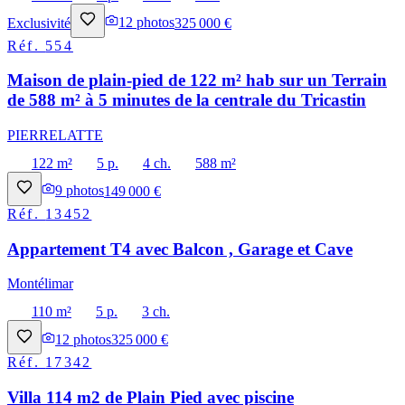
Exclusivité
12
photos
325 000 €
Réf.
554
Maison de plain-pied de 122 m² hab sur un Terrain
de 588 m² à 5 minutes de la centrale du Tricastin
PIERRELATTE
122 m²
5 p.
4 ch.
588 m²
9
photos
149 000 €
Réf.
13452
Appartement T4 avec Balcon , Garage et Cave
Montélimar
110 m²
5 p.
3 ch.
12
photos
325 000 €
Réf.
17342
Villa 114 m2 de Plain Pied avec piscine