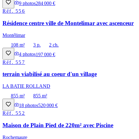
9
photos
284 000 €
Réf.
556
Résidence centre ville de Montelimar avec ascenceur
Montélimar
108 m²
3 p.
2 ch.
4
photos
197 000 €
Réf.
557
terrain viabilisé au coeur d'un village
LA BATIE ROLLAND
855 m²
855 m²
18
photos
520 000 €
Réf.
552
Maison de Plain Pied de 220m² avec Piscine
Rochemaure