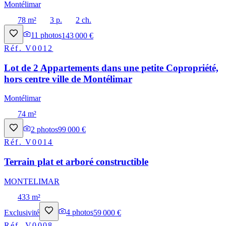
Montélimar
78 m²
3 p.
2 ch.
11
photos
143 000 €
Réf.
V0012
Lot de 2 Appartements dans une petite Copropriété,
hors centre ville de Montélimar
Montélimar
74 m²
2
photos
99 000 €
Réf.
V0014
Terrain plat et arboré constructible
MONTELIMAR
433 m²
Exclusivité
4
photos
59 000 €
Réf.
V0008