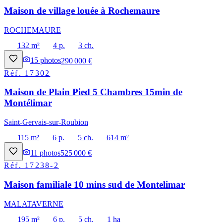
Maison de village louée à Rochemaure
ROCHEMAURE
132 m²
4 p.
3 ch.
15
photos
290 000 €
Réf.
17302
Maison de Plain Pied 5 Chambres 15min de
Montélimar
Saint-Gervais-sur-Roubion
115 m²
6 p.
5 ch.
614 m²
11
photos
525 000 €
Réf.
17238-2
Maison familiale 10 mins sud de Montelimar
MALATAVERNE
195 m²
6 p.
5 ch.
1 ha