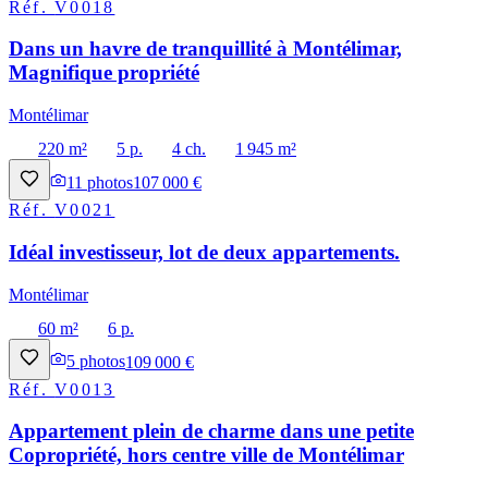
Réf.
V0018
Dans un havre de tranquillité à Montélimar,
Magnifique propriété
Montélimar
220 m²
5 p.
4 ch.
1 945 m²
11
photos
107 000 €
Réf.
V0021
Idéal investisseur, lot de deux appartements.
Montélimar
60 m²
6 p.
5
photos
109 000 €
Réf.
V0013
Appartement plein de charme dans une petite
Copropriété, hors centre ville de Montélimar