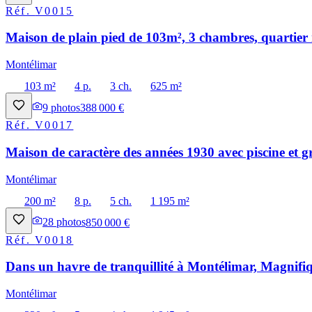
Réf.
V0015
Maison de plain pied de 103m², 3 chambres, quartier 
Montélimar
103 m²
4 p.
3 ch.
625 m²
9
photos
388 000 €
Réf.
V0017
Maison de caractère des années 1930 avec piscine et g
Montélimar
200 m²
8 p.
5 ch.
1 195 m²
28
photos
850 000 €
Réf.
V0018
Dans un havre de tranquillité à Montélimar, Magnifiq
Montélimar