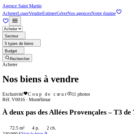
Agence Saint Martin
Acheter
Louer
Vendre
Estimer
Gérer
Nos agences
Notre équipe
Secteur
5 types de biens
Budget
Rechercher
Acheter
Nos biens à vendre
Exclusivité
Coup de cœur
11
photos
Réf.
V0016
·
Montélimar
À deux pas des Allées Provençales – T3 de 
72.5 m²
4 p.
2 ch.
230 900 €
Voir le bien