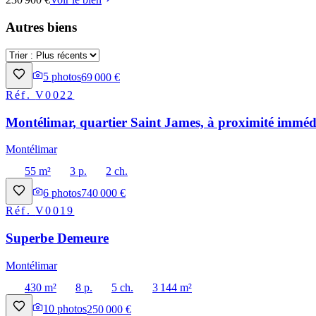
Autres biens
5
photos
69 000 €
Réf.
V0022
Montélimar, quartier Saint James, à proximité immédi
Montélimar
55 m²
3 p.
2 ch.
6
photos
740 000 €
Réf.
V0019
Superbe Demeure
Montélimar
430 m²
8 p.
5 ch.
3 144 m²
10
photos
250 000 €