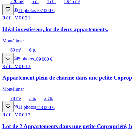
220 m²
5 p.
4 ch.
1 945 m²
11
photos
107 000 €
Réf.
V0021
Idéal investisseur, lot de deux appartements.
Montélimar
60 m²
6 p.
5
photos
109 000 €
Réf.
V0013
Appartement plein de charme dans une petite Copropri
Montélimar
78 m²
3 p.
2 ch.
11
photos
143 000 €
Réf.
V0012
Lot de 2 Appartements dans une petite Copropriété, h