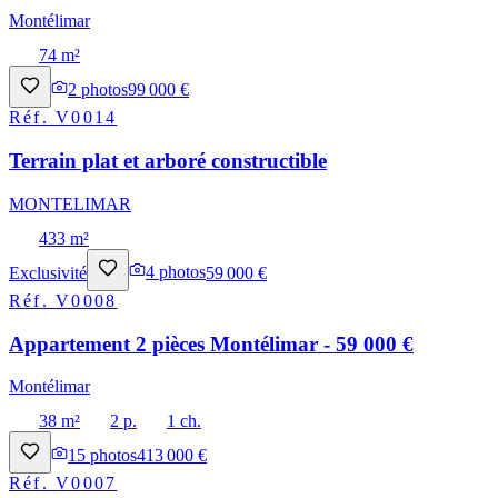
Montélimar
74 m²
2
photos
99 000 €
Réf.
V0014
Terrain plat et arboré constructible
MONTELIMAR
433 m²
Exclusivité
4
photos
59 000 €
Réf.
V0008
Appartement 2 pièces Montélimar - 59 000 €
Montélimar
38 m²
2 p.
1 ch.
15
photos
413 000 €
Réf.
V0007