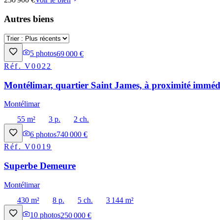
Autres biens
5
photos
69 000 €
Réf.
V0022
Montélimar, quartier Saint James, à proximité immédi
Montélimar
55 m²
3 p.
2 ch.
6
photos
740 000 €
Réf.
V0019
Superbe Demeure
Montélimar
430 m²
8 p.
5 ch.
3 144 m²
10
photos
250 000 €