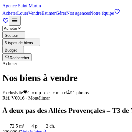
Agence Saint Martin
Acheter
Louer
Vendre
Estimer
Gérer
Nos agences
Notre équipe
Secteur
5 types de biens
Budget
Rechercher
Acheter
Nos biens à vendre
Exclusivité
Coup de cœur
11
photos
Réf.
V0016
·
Montélimar
À deux pas des Allées Provençales – T3 de 
72.5 m²
4 p.
2 ch.
230 900 €
Voir le bien