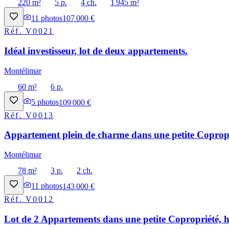
220 m²
5 p.
4 ch.
1 945 m²
11
photos
107 000 €
Réf.
V0021
Idéal investisseur, lot de deux appartements.
Montélimar
60 m²
6 p.
5
photos
109 000 €
Réf.
V0013
Appartement plein de charme dans une petite Copropri
Montélimar
78 m²
3 p.
2 ch.
11
photos
143 000 €
Réf.
V0012
Lot de 2 Appartements dans une petite Copropriété, h