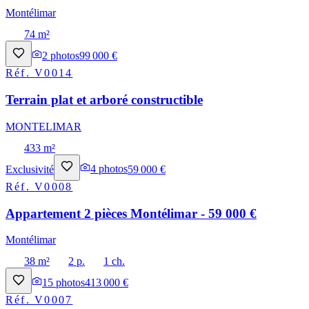
Montélimar
74 m²
2
photos
99 000 €
Réf.
V0014
Terrain plat et arboré constructible
MONTELIMAR
433 m²
Exclusivité
4
photos
59 000 €
Réf.
V0008
Appartement 2 pièces Montélimar - 59 000 €
Montélimar
38 m²
2 p.
1 ch.
15
photos
413 000 €
Réf.
V0007