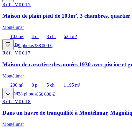
Réf.
V0015
Maison de plain pied de 103m², 3 chambres, quartier 
Montélimar
103 m²
4 p.
3 ch.
625 m²
9
photos
388 000 €
Réf.
V0017
Maison de caractère des années 1930 avec piscine et g
Montélimar
200 m²
8 p.
5 ch.
1 195 m²
28
photos
850 000 €
Réf.
V0018
Dans un havre de tranquillité à Montélimar, Magnifiq
Montélimar