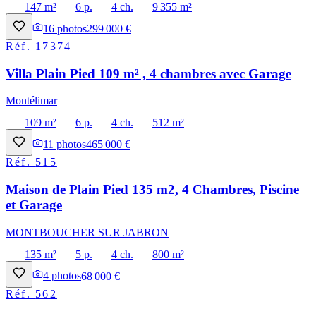
147 m²
6 p.
4 ch.
9 355 m²
16
photos
299 000 €
Réf.
17374
Villa Plain Pied 109 m² , 4 chambres avec Garage
Montélimar
109 m²
6 p.
4 ch.
512 m²
11
photos
465 000 €
Réf.
515
Maison de Plain Pied 135 m2, 4 Chambres, Piscine
et Garage
MONTBOUCHER SUR JABRON
135 m²
5 p.
4 ch.
800 m²
4
photos
68 000 €
Réf.
562