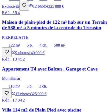
Exclusivité
12
photos
325 000 €
Réf.
554
Maison de plain-pied de 122 m² hab sur un Terrain
de 588 m² à 5 minutes de la centrale du Tricastin
PIERRELATTE
122 m²
5 p.
4 ch.
588 m²
9
photos
149 000 €
Réf.
13452
Appartement T4 avec Balcon , Garage et Cave
Montélimar
110 m²
5 p.
3 ch.
12
photos
325 000 €
Réf.
17342
Villa 114 m2 de Plain Pied avec piscine