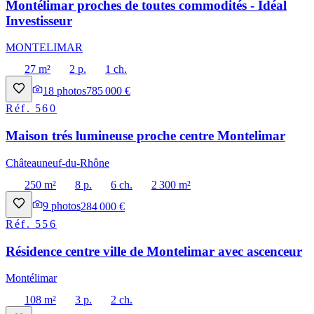
Montélimar proches de toutes commodités - Idéal
Investisseur
MONTELIMAR
27 m²
2 p.
1 ch.
18
photos
785 000 €
Réf.
560
Maison trés lumineuse proche centre Montelimar
Châteauneuf-du-Rhône
250 m²
8 p.
6 ch.
2 300 m²
9
photos
284 000 €
Réf.
556
Résidence centre ville de Montelimar avec ascenceur
Montélimar
108 m²
3 p.
2 ch.