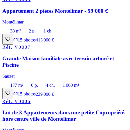
Appartement 2 pièces Montélimar - 59 000 €
Montélimar
38 m²
2 p.
1 ch.
15
photos
413 000 €
Réf.
V0007
Grande Maison familiale avec terrain arboré et
Piscine
Sauzet
177 m²
6 p.
4 ch.
1 000 m²
15
photos
239 000 €
Réf.
V0006
Lot de 3 Appartements dans une petite Copropriété,
hors centre ville de Montélimar