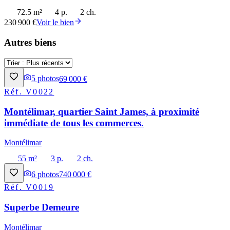
72.5 m²
4 p.
2 ch.
230 900 €
Voir le bien
Autres biens
5
photos
69 000 €
Réf.
V0022
Montélimar, quartier Saint James, à proximité
immédiate de tous les commerces.
Montélimar
55 m²
3 p.
2 ch.
6
photos
740 000 €
Réf.
V0019
Superbe Demeure
Montélimar