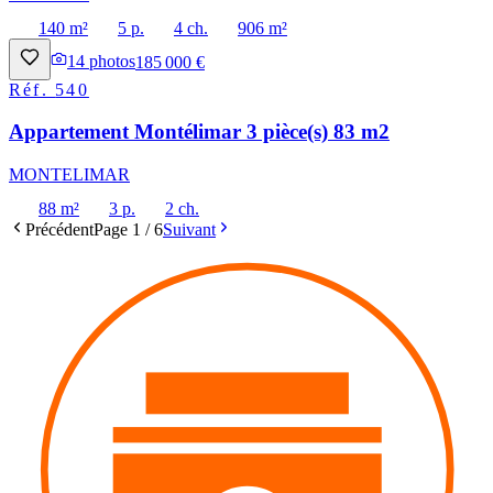
140 m²
5 p.
4 ch.
906 m²
14
photos
185 000 €
Réf.
540
Appartement Montélimar 3 pièce(s) 83 m2
MONTELIMAR
88 m²
3 p.
2 ch.
Précédent
Page
1
/
6
Suivant