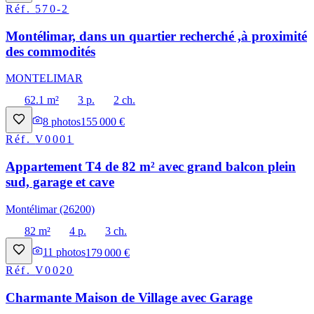
Réf.
570-2
Montélimar, dans un quartier recherché ,à proximité
des commodités
MONTELIMAR
62.1 m²
3 p.
2 ch.
8
photos
155 000 €
Réf.
V0001
Appartement T4 de 82 m² avec grand balcon plein
sud, garage et cave
Montélimar (26200)
82 m²
4 p.
3 ch.
11
photos
179 000 €
Réf.
V0020
Charmante Maison de Village avec Garage