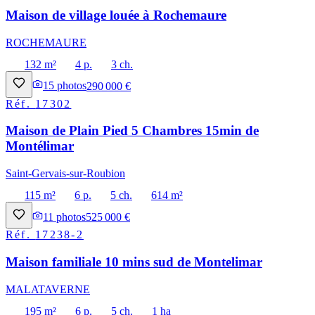
Maison de village louée à Rochemaure
ROCHEMAURE
132 m²
4 p.
3 ch.
15
photos
290 000 €
Réf.
17302
Maison de Plain Pied 5 Chambres 15min de
Montélimar
Saint-Gervais-sur-Roubion
115 m²
6 p.
5 ch.
614 m²
11
photos
525 000 €
Réf.
17238-2
Maison familiale 10 mins sud de Montelimar
MALATAVERNE
195 m²
6 p.
5 ch.
1 ha