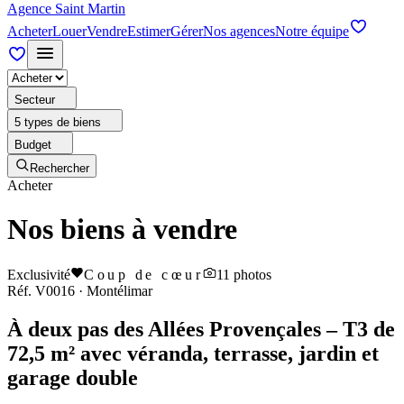
Agence Saint Martin
Acheter
Louer
Vendre
Estimer
Gérer
Nos agences
Notre équipe
Secteur
5 types de biens
Budget
Rechercher
Acheter
Nos biens à vendre
Exclusivité
Coup de cœur
11
photos
Réf.
V0016
·
Montélimar
À deux pas des Allées Provençales – T3 de
72,5 m² avec véranda, terrasse, jardin et
garage double