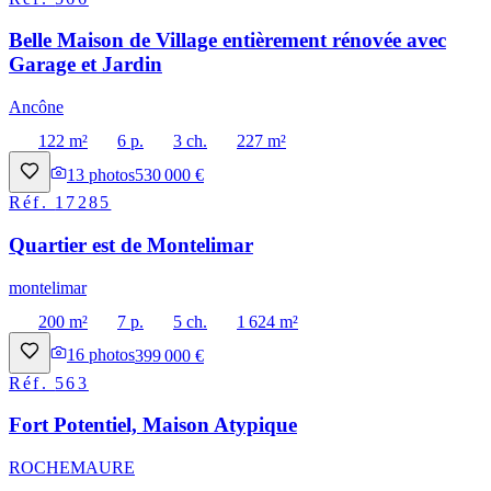
Belle Maison de Village entièrement rénovée avec
Garage et Jardin
Ancône
122 m²
6 p.
3 ch.
227 m²
13
photos
530 000 €
Réf.
17285
Quartier est de Montelimar
montelimar
200 m²
7 p.
5 ch.
1 624 m²
16
photos
399 000 €
Réf.
563
Fort Potentiel, Maison Atypique
ROCHEMAURE