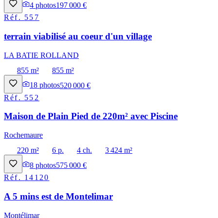
4
photos
197 000 €
Réf.
557
terrain viabilisé au coeur d'un village
LA BATIE ROLLAND
855 m²
855 m²
18
photos
520 000 €
Réf.
552
Maison de Plain Pied de 220m² avec Piscine
Rochemaure
220 m²
6 p.
4 ch.
3 424 m²
8
photos
575 000 €
Réf.
14120
A 5 mins est de Montelimar
Montélimar