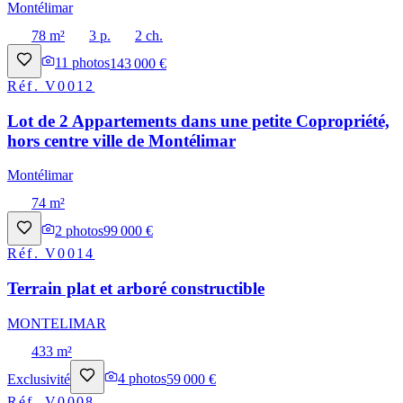
Montélimar
78 m²
3 p.
2 ch.
11
photos
143 000 €
Réf.
V0012
Lot de 2 Appartements dans une petite Copropriété,
hors centre ville de Montélimar
Montélimar
74 m²
2
photos
99 000 €
Réf.
V0014
Terrain plat et arboré constructible
MONTELIMAR
433 m²
Exclusivité
4
photos
59 000 €
Réf.
V0008