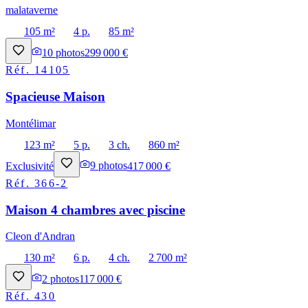
malataverne
105 m²
4 p.
85 m²
10
photos
299 000 €
Réf.
14105
Spacieuse Maison
Montélimar
123 m²
5 p.
3 ch.
860 m²
Exclusivité
9
photos
417 000 €
Réf.
366-2
Maison 4 chambres avec piscine
Cleon d'Andran
130 m²
6 p.
4 ch.
2 700 m²
2
photos
117 000 €
Réf.
430