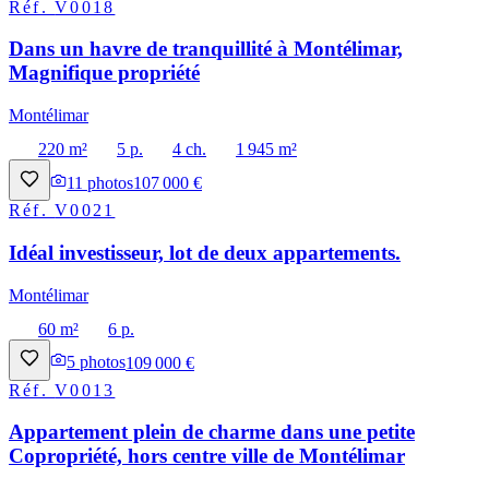
Réf.
V0018
Dans un havre de tranquillité à Montélimar,
Magnifique propriété
Montélimar
220 m²
5 p.
4 ch.
1 945 m²
11
photos
107 000 €
Réf.
V0021
Idéal investisseur, lot de deux appartements.
Montélimar
60 m²
6 p.
5
photos
109 000 €
Réf.
V0013
Appartement plein de charme dans une petite
Copropriété, hors centre ville de Montélimar