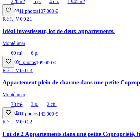
220 m²
5 p.
4 ch.
1 945 m²
11
photos
107 000 €
Réf.
V0021
Idéal investisseur, lot de deux appartements.
Montélimar
60 m²
6 p.
5
photos
109 000 €
Réf.
V0013
Appartement plein de charme dans une petite Copropri
Montélimar
78 m²
3 p.
2 ch.
11
photos
143 000 €
Réf.
V0012
Lot de 2 Appartements dans une petite Copropriété, h