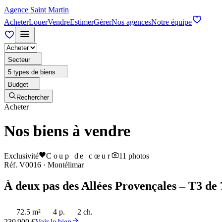
Agence Saint Martin
Acheter
Louer
Vendre
Estimer
Gérer
Nos agences
Notre équipe
Secteur
5 types de biens
Budget
Rechercher
Acheter
Nos biens à vendre
Exclusivité
Coup de cœur
11
photos
Réf.
V0016
·
Montélimar
À deux pas des Allées Provençales – T3 de 
72.5 m²
4 p.
2 ch.
230 900 €
Voir le bien