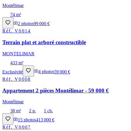
Montélimar
74 m²
2
photos
99 000 €
Réf.
V0014
Terrain plat et arboré constructible
MONTELIMAR
433 m²
Exclusivité
4
photos
59 000 €
Réf.
V0008
Appartement 2 pièces Montélimar - 59 000 €
Montélimar
38 m²
2 p.
1 ch.
15
photos
413 000 €
Réf.
V0007