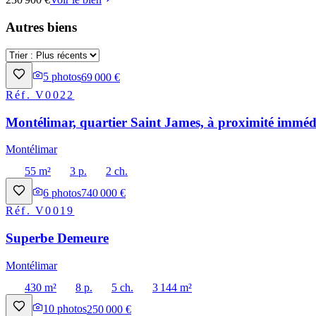
Autres biens
5
photos
69 000 €
Réf.
V0022
Montélimar, quartier Saint James, à proximité immédi
Montélimar
55 m²
3 p.
2 ch.
6
photos
740 000 €
Réf.
V0019
Superbe Demeure
Montélimar
430 m²
8 p.
5 ch.
3 144 m²
10
photos
250 000 €