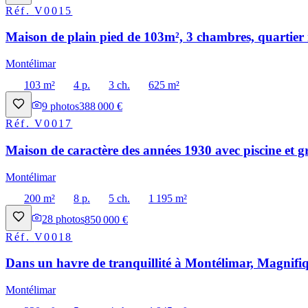
Réf.
V0015
Maison de plain pied de 103m², 3 chambres, quartier 
Montélimar
103 m²
4 p.
3 ch.
625 m²
9
photos
388 000 €
Réf.
V0017
Maison de caractère des années 1930 avec piscine et g
Montélimar
200 m²
8 p.
5 ch.
1 195 m²
28
photos
850 000 €
Réf.
V0018
Dans un havre de tranquillité à Montélimar, Magnifiq
Montélimar