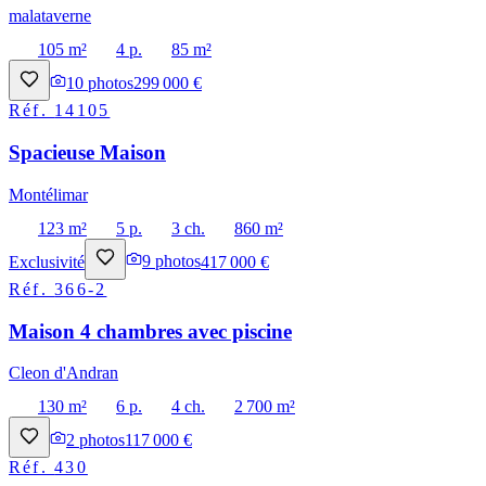
malataverne
105 m²
4 p.
85 m²
10
photos
299 000 €
Réf.
14105
Spacieuse Maison
Montélimar
123 m²
5 p.
3 ch.
860 m²
Exclusivité
9
photos
417 000 €
Réf.
366-2
Maison 4 chambres avec piscine
Cleon d'Andran
130 m²
6 p.
4 ch.
2 700 m²
2
photos
117 000 €
Réf.
430