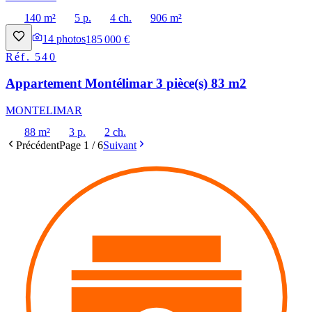
140 m²
5 p.
4 ch.
906 m²
14
photos
185 000 €
Réf.
540
Appartement Montélimar 3 pièce(s) 83 m2
MONTELIMAR
88 m²
3 p.
2 ch.
Précédent
Page
1
/
6
Suivant