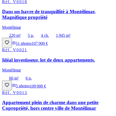
Réf.
V0018
Dans un havre de tranquillité à Montélimar,
Magnifique propriété
Montélimar
220 m²
5 p.
4 ch.
1 945 m²
11
photos
107 000 €
Réf.
V0021
Idéal investisseur, lot de deux appartements.
Montélimar
60 m²
6 p.
5
photos
109 000 €
Réf.
V0013
Appartement plein de charme dans une petite
Copropriété, hors centre ville de Montélimar