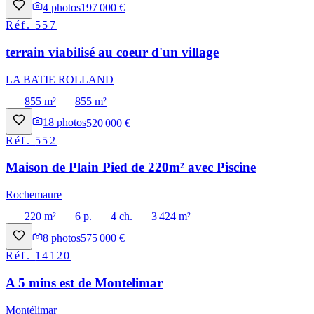
4
photos
197 000 €
Réf.
557
terrain viabilisé au coeur d'un village
LA BATIE ROLLAND
855 m²
855 m²
18
photos
520 000 €
Réf.
552
Maison de Plain Pied de 220m² avec Piscine
Rochemaure
220 m²
6 p.
4 ch.
3 424 m²
8
photos
575 000 €
Réf.
14120
A 5 mins est de Montelimar
Montélimar