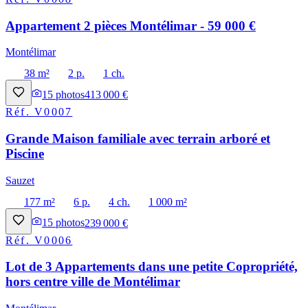
Appartement 2 pièces Montélimar - 59 000 €
Montélimar
38 m²
2 p.
1 ch.
15
photos
413 000 €
Réf.
V0007
Grande Maison familiale avec terrain arboré et
Piscine
Sauzet
177 m²
6 p.
4 ch.
1 000 m²
15
photos
239 000 €
Réf.
V0006
Lot de 3 Appartements dans une petite Copropriété,
hors centre ville de Montélimar