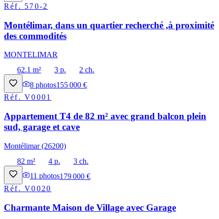
Réf.
570-2
Montélimar, dans un quartier recherché ,à proximité
des commodités
MONTELIMAR
62.1 m²
3 p.
2 ch.
8
photos
155 000 €
Réf.
V0001
Appartement T4 de 82 m² avec grand balcon plein
sud, garage et cave
Montélimar (26200)
82 m²
4 p.
3 ch.
11
photos
179 000 €
Réf.
V0020
Charmante Maison de Village avec Garage