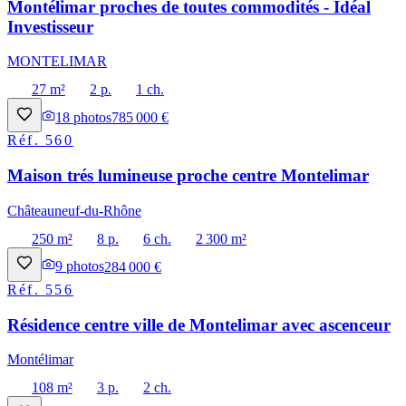
Montélimar proches de toutes commodités - Idéal
Investisseur
MONTELIMAR
27 m²
2 p.
1 ch.
18
photos
785 000 €
Réf.
560
Maison trés lumineuse proche centre Montelimar
Châteauneuf-du-Rhône
250 m²
8 p.
6 ch.
2 300 m²
9
photos
284 000 €
Réf.
556
Résidence centre ville de Montelimar avec ascenceur
Montélimar
108 m²
3 p.
2 ch.