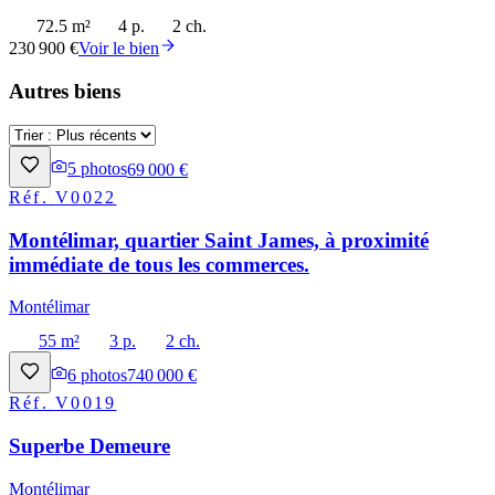
72.5 m²
4 p.
2 ch.
230 900 €
Voir le bien
Autres biens
5
photos
69 000 €
Réf.
V0022
Montélimar, quartier Saint James, à proximité
immédiate de tous les commerces.
Montélimar
55 m²
3 p.
2 ch.
6
photos
740 000 €
Réf.
V0019
Superbe Demeure
Montélimar