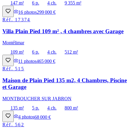
147 m²
6 p.
4 ch.
9 355 m²
16
photos
299 000 €
Réf.
17374
Villa Plain Pied 109 m² , 4 chambres avec Garage
Montélimar
109 m²
6 p.
4 ch.
512 m²
11
photos
465 000 €
Réf.
515
Maison de Plain Pied 135 m2, 4 Chambres, Piscine
et Garage
MONTBOUCHER SUR JABRON
135 m²
5 p.
4 ch.
800 m²
4
photos
68 000 €
Réf.
562