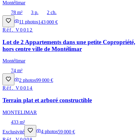
Montélimar
78 m²
3 p.
2 ch.
11
photos
143 000 €
Réf.
V0012
Lot de 2 Appartements dans une petite Copropriété,
hors centre ville de Montélimar
Montélimar
74 m²
2
photos
99 000 €
Réf.
V0014
Terrain plat et arboré constructible
MONTELIMAR
433 m²
Exclusivité
4
photos
59 000 €
Réf.
V0008