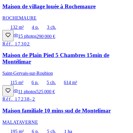
Maison de village louée à Rochemaure
ROCHEMAURE
132 m²
4 p.
3 ch.
15
photos
290 000 €
Réf.
17302
Maison de Plain Pied 5 Chambres 15min de
Montélimar
Saint-Gervais-sur-Roubion
115 m²
6 p.
5 ch.
614 m²
11
photos
525 000 €
Réf.
17238-2
Maison familiale 10 mins sud de Montelimar
MALATAVERNE
195 m²
6 p.
5 ch.
1 ha