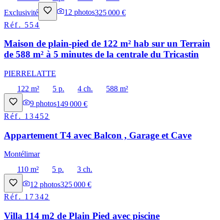
Exclusivité
12
photos
325 000 €
Réf.
554
Maison de plain-pied de 122 m² hab sur un Terrain
de 588 m² à 5 minutes de la centrale du Tricastin
PIERRELATTE
122 m²
5 p.
4 ch.
588 m²
9
photos
149 000 €
Réf.
13452
Appartement T4 avec Balcon , Garage et Cave
Montélimar
110 m²
5 p.
3 ch.
12
photos
325 000 €
Réf.
17342
Villa 114 m2 de Plain Pied avec piscine