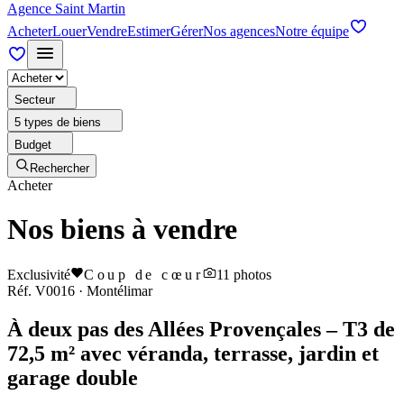
Agence Saint Martin
Acheter
Louer
Vendre
Estimer
Gérer
Nos agences
Notre équipe
Secteur
5 types de biens
Budget
Rechercher
Acheter
Nos biens à vendre
Exclusivité
Coup de cœur
11
photos
Réf.
V0016
·
Montélimar
À deux pas des Allées Provençales – T3 de
72,5 m² avec véranda, terrasse, jardin et
garage double