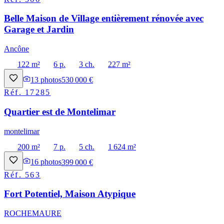
Belle Maison de Village entièrement rénovée avec
Garage et Jardin
Ancône
122 m²
6 p.
3 ch.
227 m²
13
photos
530 000 €
Réf.
17285
Quartier est de Montelimar
montelimar
200 m²
7 p.
5 ch.
1 624 m²
16
photos
399 000 €
Réf.
563
Fort Potentiel, Maison Atypique
ROCHEMAURE