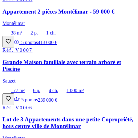
Appartement 2 pièces Montélimar - 59 000 €
Montélimar
38 m²
2 p.
1 ch.
15
photos
413 000 €
Réf.
V0007
Grande Maison familiale avec terrain arboré et
Piscine
Sauzet
177 m²
6 p.
4 ch.
1 000 m²
15
photos
239 000 €
Réf.
V0006
Lot de 3 Appartements dans une petite Copropriété,
hors centre ville de Montélimar