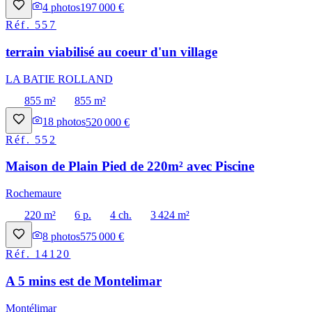
4
photos
197 000 €
Réf.
557
terrain viabilisé au coeur d'un village
LA BATIE ROLLAND
855 m²
855 m²
18
photos
520 000 €
Réf.
552
Maison de Plain Pied de 220m² avec Piscine
Rochemaure
220 m²
6 p.
4 ch.
3 424 m²
8
photos
575 000 €
Réf.
14120
A 5 mins est de Montelimar
Montélimar