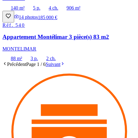
140 m²
5 p.
4 ch.
906 m²
14
photos
185 000 €
Réf.
540
Appartement Montélimar 3 pièce(s) 83 m2
MONTELIMAR
88 m²
3 p.
2 ch.
Précédent
Page
1
/
6
Suivant