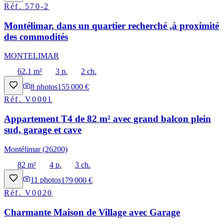
Réf.
570-2
Montélimar, dans un quartier recherché ,à proximité
des commodités
MONTELIMAR
62.1 m²
3 p.
2 ch.
8
photos
155 000 €
Réf.
V0001
Appartement T4 de 82 m² avec grand balcon plein
sud, garage et cave
Montélimar (26200)
82 m²
4 p.
3 ch.
11
photos
179 000 €
Réf.
V0020
Charmante Maison de Village avec Garage