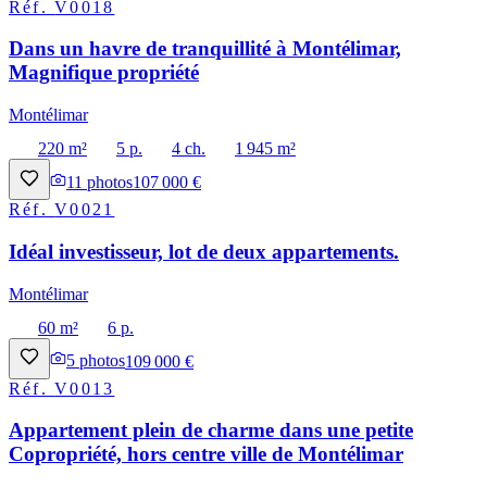
Réf.
V0018
Dans un havre de tranquillité à Montélimar,
Magnifique propriété
Montélimar
220 m²
5 p.
4 ch.
1 945 m²
11
photos
107 000 €
Réf.
V0021
Idéal investisseur, lot de deux appartements.
Montélimar
60 m²
6 p.
5
photos
109 000 €
Réf.
V0013
Appartement plein de charme dans une petite
Copropriété, hors centre ville de Montélimar