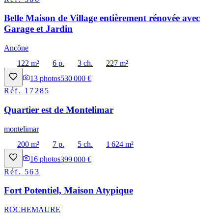
Belle Maison de Village entièrement rénovée avec
Garage et Jardin
Ancône
122 m²
6 p.
3 ch.
227 m²
13
photos
530 000 €
Réf.
17285
Quartier est de Montelimar
montelimar
200 m²
7 p.
5 ch.
1 624 m²
16
photos
399 000 €
Réf.
563
Fort Potentiel, Maison Atypique
ROCHEMAURE