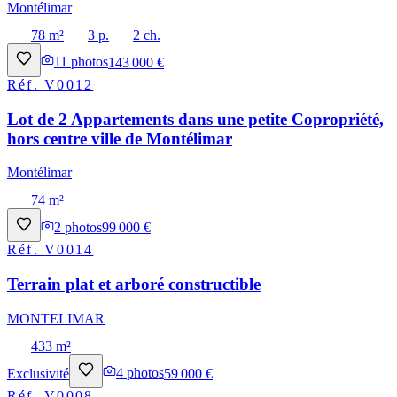
Montélimar
78 m²
3 p.
2 ch.
11
photos
143 000 €
Réf.
V0012
Lot de 2 Appartements dans une petite Copropriété,
hors centre ville de Montélimar
Montélimar
74 m²
2
photos
99 000 €
Réf.
V0014
Terrain plat et arboré constructible
MONTELIMAR
433 m²
Exclusivité
4
photos
59 000 €
Réf.
V0008