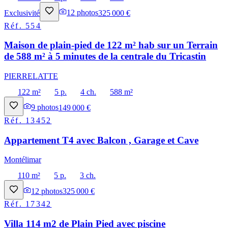
Exclusivité
12
photos
325 000 €
Réf.
554
Maison de plain-pied de 122 m² hab sur un Terrain
de 588 m² à 5 minutes de la centrale du Tricastin
PIERRELATTE
122 m²
5 p.
4 ch.
588 m²
9
photos
149 000 €
Réf.
13452
Appartement T4 avec Balcon , Garage et Cave
Montélimar
110 m²
5 p.
3 ch.
12
photos
325 000 €
Réf.
17342
Villa 114 m2 de Plain Pied avec piscine