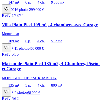
147 m²
6 p.
4 ch.
9 355 m²
16
photos
299 000 €
Réf.
17374
Villa Plain Pied 109 m² , 4 chambres avec Garage
Montélimar
109 m²
6 p.
4 ch.
512 m²
11
photos
465 000 €
Réf.
515
Maison de Plain Pied 135 m2, 4 Chambres, Piscine
et Garage
MONTBOUCHER SUR JABRON
135 m²
5 p.
4 ch.
800 m²
4
photos
68 000 €
Réf.
562