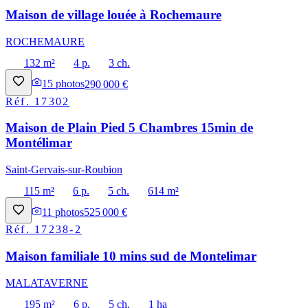
Maison de village louée à Rochemaure
ROCHEMAURE
132 m²
4 p.
3 ch.
15
photos
290 000 €
Réf.
17302
Maison de Plain Pied 5 Chambres 15min de
Montélimar
Saint-Gervais-sur-Roubion
115 m²
6 p.
5 ch.
614 m²
11
photos
525 000 €
Réf.
17238-2
Maison familiale 10 mins sud de Montelimar
MALATAVERNE
195 m²
6 p.
5 ch.
1 ha