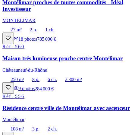
Montélimar proches de toutes commodités - Idéal
Investisseur
MONTELIMAR
27 m²
2 p.
1 ch.
18
photos
785 000 €
Réf.
560
Maison trés lumineuse proche centre Montelimar
Châteauneuf-du-Rhône
250 m²
8 p.
6 ch.
2 300 m²
9
photos
284 000 €
Réf.
556
Résidence centre ville de Montelimar avec ascenceur
Montélimar
108 m²
3 p.
2 ch.