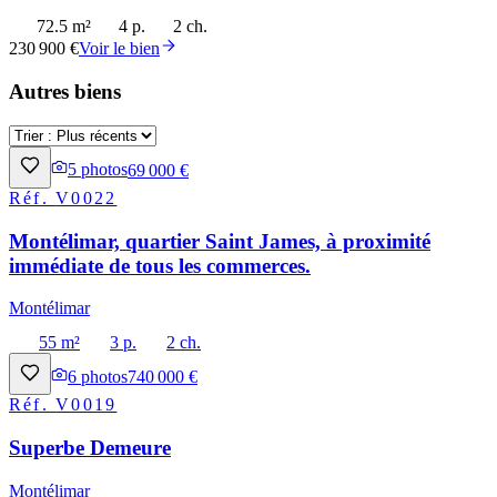
72.5 m²
4 p.
2 ch.
230 900 €
Voir le bien
Autres biens
5
photos
69 000 €
Réf.
V0022
Montélimar, quartier Saint James, à proximité
immédiate de tous les commerces.
Montélimar
55 m²
3 p.
2 ch.
6
photos
740 000 €
Réf.
V0019
Superbe Demeure
Montélimar