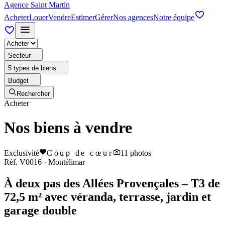
Agence Saint Martin
Acheter
Louer
Vendre
Estimer
Gérer
Nos agences
Notre équipe
Secteur
5 types de biens
Budget
Rechercher
Acheter
Nos biens à vendre
Exclusivité
Coup de cœur
11
photos
Réf.
V0016
·
Montélimar
À deux pas des Allées Provençales – T3 de
72,5 m² avec véranda, terrasse, jardin et
garage double