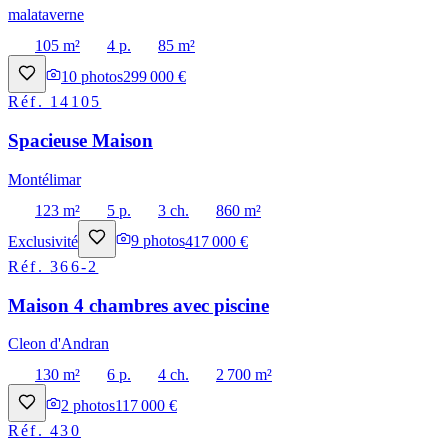
malataverne
105 m²
4 p.
85 m²
10
photos
299 000 €
Réf.
14105
Spacieuse Maison
Montélimar
123 m²
5 p.
3 ch.
860 m²
Exclusivité
9
photos
417 000 €
Réf.
366-2
Maison 4 chambres avec piscine
Cleon d'Andran
130 m²
6 p.
4 ch.
2 700 m²
2
photos
117 000 €
Réf.
430