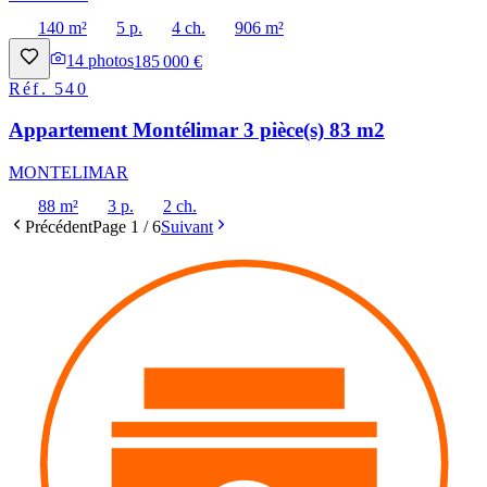
140 m²
5 p.
4 ch.
906 m²
14
photos
185 000 €
Réf.
540
Appartement Montélimar 3 pièce(s) 83 m2
MONTELIMAR
88 m²
3 p.
2 ch.
Précédent
Page
1
/
6
Suivant