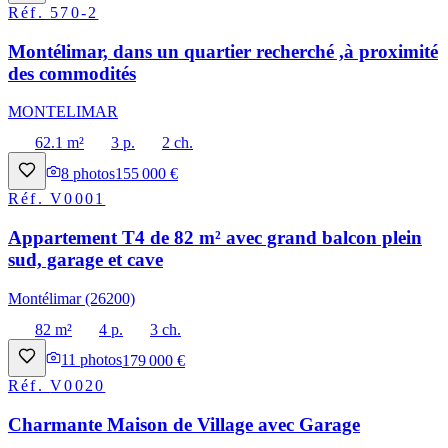
Réf.
570-2
Montélimar, dans un quartier recherché ,à proximité
des commodités
MONTELIMAR
62.1 m²
3 p.
2 ch.
8
photos
155 000 €
Réf.
V0001
Appartement T4 de 82 m² avec grand balcon plein
sud, garage et cave
Montélimar (26200)
82 m²
4 p.
3 ch.
11
photos
179 000 €
Réf.
V0020
Charmante Maison de Village avec Garage