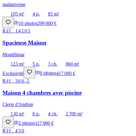
malataverne
105 m²
4 p.
85 m²
10
photos
299 000 €
Réf.
14105
Spacieuse Maison
Montélimar
123 m²
5 p.
3 ch.
860 m²
Exclusivité
9
photos
417 000 €
Réf.
366-2
Maison 4 chambres avec piscine
Cleon d'Andran
130 m²
6 p.
4 ch.
2 700 m²
2
photos
117 000 €
Réf.
430