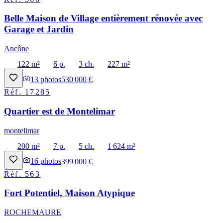
Belle Maison de Village entièrement rénovée avec
Garage et Jardin
Ancône
122 m²
6 p.
3 ch.
227 m²
13
photos
530 000 €
Réf.
17285
Quartier est de Montelimar
montelimar
200 m²
7 p.
5 ch.
1 624 m²
16
photos
399 000 €
Réf.
563
Fort Potentiel, Maison Atypique
ROCHEMAURE