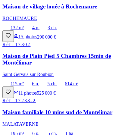
Maison de village louée à Rochemaure
ROCHEMAURE
132 m²
4 p.
3 ch.
15
photos
290 000 €
Réf.
17302
Maison de Plain Pied 5 Chambres 15min de
Montélimar
Saint-Gervais-sur-Roubion
115 m²
6 p.
5 ch.
614 m²
11
photos
525 000 €
Réf.
17238-2
Maison familiale 10 mins sud de Montelimar
MALATAVERNE
195 m²
6 p.
5 ch.
1 ha