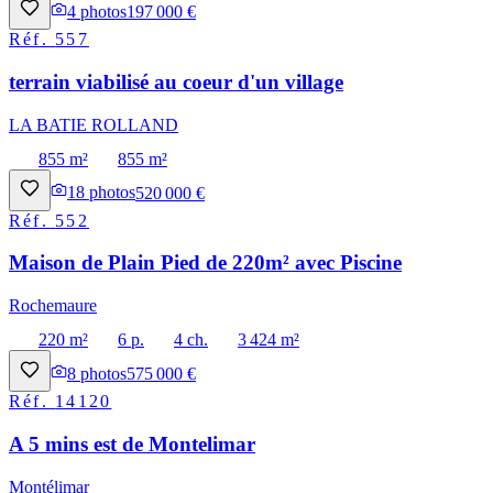
4
photos
197 000 €
Réf.
557
terrain viabilisé au coeur d'un village
LA BATIE ROLLAND
855 m²
855 m²
18
photos
520 000 €
Réf.
552
Maison de Plain Pied de 220m² avec Piscine
Rochemaure
220 m²
6 p.
4 ch.
3 424 m²
8
photos
575 000 €
Réf.
14120
A 5 mins est de Montelimar
Montélimar