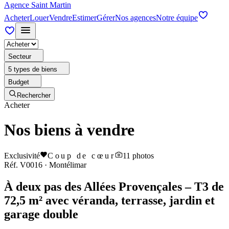
Agence Saint Martin
Acheter
Louer
Vendre
Estimer
Gérer
Nos agences
Notre équipe
Secteur
5 types de biens
Budget
Rechercher
Acheter
Nos biens à vendre
Exclusivité
Coup de cœur
11
photos
Réf.
V0016
·
Montélimar
À deux pas des Allées Provençales – T3 de
72,5 m² avec véranda, terrasse, jardin et
garage double