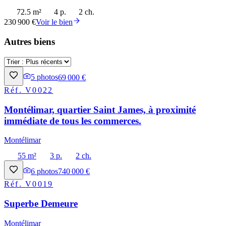
72.5 m²
4 p.
2 ch.
230 900 €
Voir le bien
Autres biens
5
photos
69 000 €
Réf.
V0022
Montélimar, quartier Saint James, à proximité
immédiate de tous les commerces.
Montélimar
55 m²
3 p.
2 ch.
6
photos
740 000 €
Réf.
V0019
Superbe Demeure
Montélimar