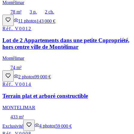
Montélimar
78 m²
3 p.
2 ch.
11
photos
143 000 €
Réf.
V0012
Lot de 2 Appartements dans une petite Copropriété,
hors centre ville de Montélimar
Montélimar
74 m²
2
photos
99 000 €
Réf.
V0014
Terrain plat et arboré constructible
MONTELIMAR
433 m²
Exclusivité
4
photos
59 000 €
Réf.
V0008