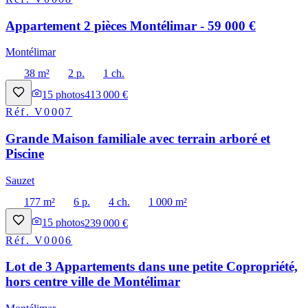
Appartement 2 pièces Montélimar - 59 000 €
Montélimar
38 m²
2 p.
1 ch.
15
photos
413 000 €
Réf.
V0007
Grande Maison familiale avec terrain arboré et
Piscine
Sauzet
177 m²
6 p.
4 ch.
1 000 m²
15
photos
239 000 €
Réf.
V0006
Lot de 3 Appartements dans une petite Copropriété,
hors centre ville de Montélimar