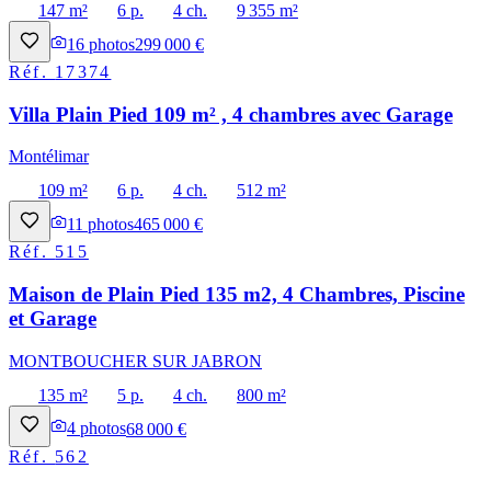
147 m²
6 p.
4 ch.
9 355 m²
16
photos
299 000 €
Réf.
17374
Villa Plain Pied 109 m² , 4 chambres avec Garage
Montélimar
109 m²
6 p.
4 ch.
512 m²
11
photos
465 000 €
Réf.
515
Maison de Plain Pied 135 m2, 4 Chambres, Piscine
et Garage
MONTBOUCHER SUR JABRON
135 m²
5 p.
4 ch.
800 m²
4
photos
68 000 €
Réf.
562