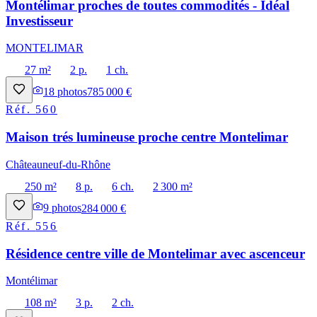
Montélimar proches de toutes commodités - Idéal
Investisseur
MONTELIMAR
27 m²
2 p.
1 ch.
18
photos
785 000 €
Réf.
560
Maison trés lumineuse proche centre Montelimar
Châteauneuf-du-Rhône
250 m²
8 p.
6 ch.
2 300 m²
9
photos
284 000 €
Réf.
556
Résidence centre ville de Montelimar avec ascenceur
Montélimar
108 m²
3 p.
2 ch.