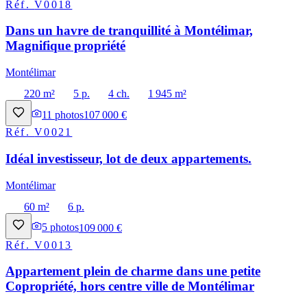
Réf.
V0018
Dans un havre de tranquillité à Montélimar,
Magnifique propriété
Montélimar
220 m²
5 p.
4 ch.
1 945 m²
11
photos
107 000 €
Réf.
V0021
Idéal investisseur, lot de deux appartements.
Montélimar
60 m²
6 p.
5
photos
109 000 €
Réf.
V0013
Appartement plein de charme dans une petite
Copropriété, hors centre ville de Montélimar