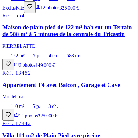
Exclusivité
12
photos
325 000 €
Réf.
554
Maison de plain-pied de 122 m² hab sur un Terrain
de 588 m² à 5 minutes de la centrale du Tricastin
PIERRELATTE
122 m²
5 p.
4 ch.
588 m²
9
photos
149 000 €
Réf.
13452
Appartement T4 avec Balcon , Garage et Cave
Montélimar
110 m²
5 p.
3 ch.
12
photos
325 000 €
Réf.
17342
Villa 114 m2 de Plain Pied avec piscine