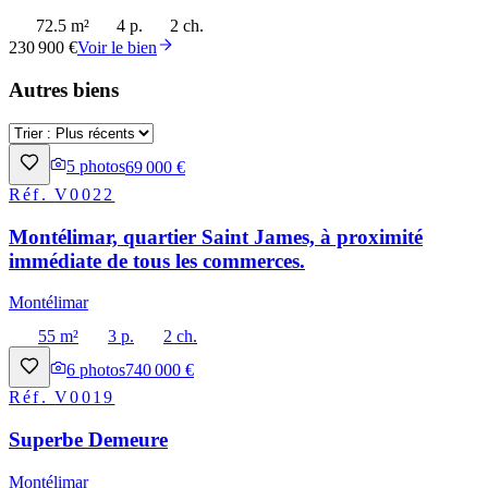
72.5 m²
4 p.
2 ch.
230 900 €
Voir le bien
Autres biens
5
photos
69 000 €
Réf.
V0022
Montélimar, quartier Saint James, à proximité
immédiate de tous les commerces.
Montélimar
55 m²
3 p.
2 ch.
6
photos
740 000 €
Réf.
V0019
Superbe Demeure
Montélimar