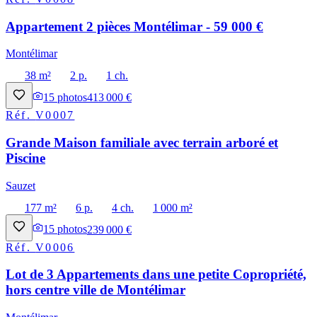
Appartement 2 pièces Montélimar - 59 000 €
Montélimar
38 m²
2 p.
1 ch.
15
photos
413 000 €
Réf.
V0007
Grande Maison familiale avec terrain arboré et
Piscine
Sauzet
177 m²
6 p.
4 ch.
1 000 m²
15
photos
239 000 €
Réf.
V0006
Lot de 3 Appartements dans une petite Copropriété,
hors centre ville de Montélimar