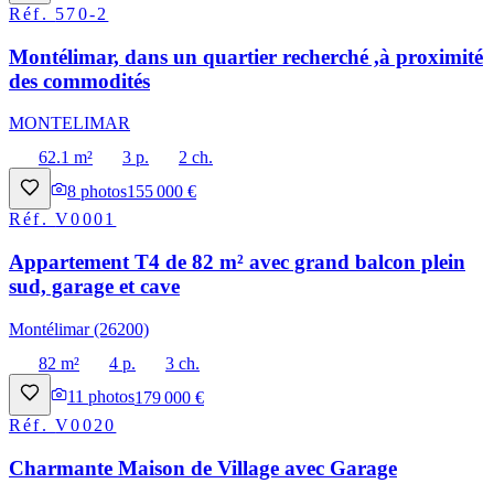
Réf.
570-2
Montélimar, dans un quartier recherché ,à proximité
des commodités
MONTELIMAR
62.1 m²
3 p.
2 ch.
8
photos
155 000 €
Réf.
V0001
Appartement T4 de 82 m² avec grand balcon plein
sud, garage et cave
Montélimar (26200)
82 m²
4 p.
3 ch.
11
photos
179 000 €
Réf.
V0020
Charmante Maison de Village avec Garage