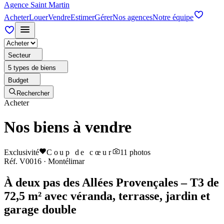
Agence Saint Martin
Acheter
Louer
Vendre
Estimer
Gérer
Nos agences
Notre équipe
Secteur
5 types de biens
Budget
Rechercher
Acheter
Nos biens à vendre
Exclusivité
Coup de cœur
11
photos
Réf.
V0016
·
Montélimar
À deux pas des Allées Provençales – T3 de
72,5 m² avec véranda, terrasse, jardin et
garage double