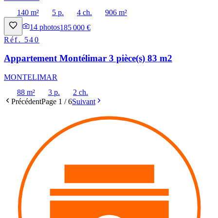
140 m²
5 p.
4 ch.
906 m²
14
photos
185 000 €
Réf.
540
Appartement Montélimar 3 pièce(s) 83 m2
MONTELIMAR
88 m²
3 p.
2 ch.
Précédent
Page
1
/
6
Suivant