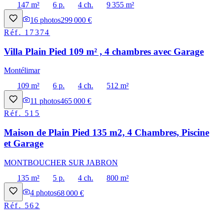
147 m²
6 p.
4 ch.
9 355 m²
16
photos
299 000 €
Réf.
17374
Villa Plain Pied 109 m² , 4 chambres avec Garage
Montélimar
109 m²
6 p.
4 ch.
512 m²
11
photos
465 000 €
Réf.
515
Maison de Plain Pied 135 m2, 4 Chambres, Piscine
et Garage
MONTBOUCHER SUR JABRON
135 m²
5 p.
4 ch.
800 m²
4
photos
68 000 €
Réf.
562