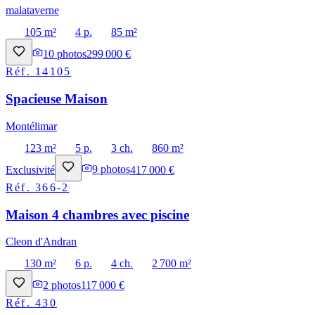
malataverne
105 m²
4 p.
85 m²
10
photos
299 000 €
Réf.
14105
Spacieuse Maison
Montélimar
123 m²
5 p.
3 ch.
860 m²
Exclusivité
9
photos
417 000 €
Réf.
366-2
Maison 4 chambres avec piscine
Cleon d'Andran
130 m²
6 p.
4 ch.
2 700 m²
2
photos
117 000 €
Réf.
430