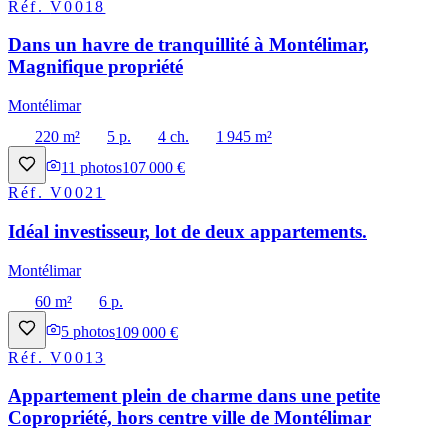
Réf.
V0018
Dans un havre de tranquillité à Montélimar,
Magnifique propriété
Montélimar
220 m²
5 p.
4 ch.
1 945 m²
11
photos
107 000 €
Réf.
V0021
Idéal investisseur, lot de deux appartements.
Montélimar
60 m²
6 p.
5
photos
109 000 €
Réf.
V0013
Appartement plein de charme dans une petite
Copropriété, hors centre ville de Montélimar