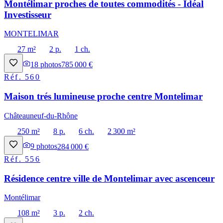
Montélimar proches de toutes commodités - Idéal
Investisseur
MONTELIMAR
27 m²
2 p.
1 ch.
18
photos
785 000 €
Réf.
560
Maison trés lumineuse proche centre Montelimar
Châteauneuf-du-Rhône
250 m²
8 p.
6 ch.
2 300 m²
9
photos
284 000 €
Réf.
556
Résidence centre ville de Montelimar avec ascenceur
Montélimar
108 m²
3 p.
2 ch.