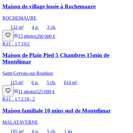
Maison de village louée à Rochemaure
ROCHEMAURE
132 m²
4 p.
3 ch.
15
photos
290 000 €
Réf.
17302
Maison de Plain Pied 5 Chambres 15min de
Montélimar
Saint-Gervais-sur-Roubion
115 m²
6 p.
5 ch.
614 m²
11
photos
525 000 €
Réf.
17238-2
Maison familiale 10 mins sud de Montelimar
MALATAVERNE
195 m²
6 p.
5 ch.
1 ha