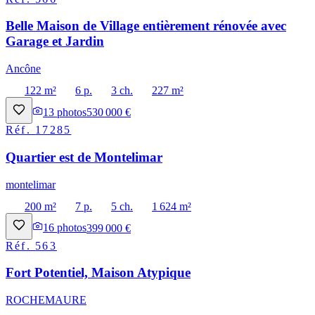
Belle Maison de Village entièrement rénovée avec
Garage et Jardin
Ancône
122 m²
6 p.
3 ch.
227 m²
13
photos
530 000 €
Réf.
17285
Quartier est de Montelimar
montelimar
200 m²
7 p.
5 ch.
1 624 m²
16
photos
399 000 €
Réf.
563
Fort Potentiel, Maison Atypique
ROCHEMAURE