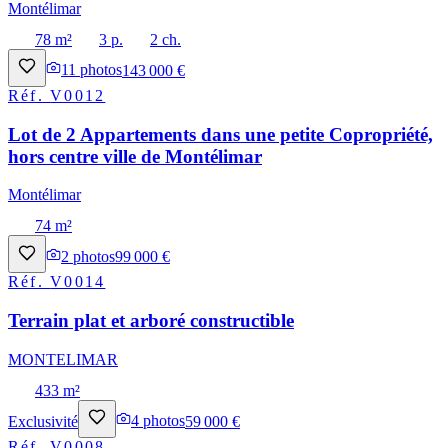
Montélimar
78 m²
3 p.
2 ch.
11
photos
143 000 €
Réf.
V0012
Lot de 2 Appartements dans une petite Copropriété,
hors centre ville de Montélimar
Montélimar
74 m²
2
photos
99 000 €
Réf.
V0014
Terrain plat et arboré constructible
MONTELIMAR
433 m²
Exclusivité
4
photos
59 000 €
Réf.
V0008