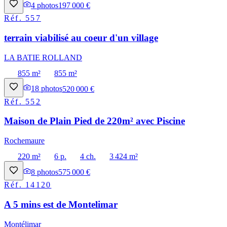
4
photos
197 000 €
Réf.
557
terrain viabilisé au coeur d'un village
LA BATIE ROLLAND
855 m²
855 m²
18
photos
520 000 €
Réf.
552
Maison de Plain Pied de 220m² avec Piscine
Rochemaure
220 m²
6 p.
4 ch.
3 424 m²
8
photos
575 000 €
Réf.
14120
A 5 mins est de Montelimar
Montélimar