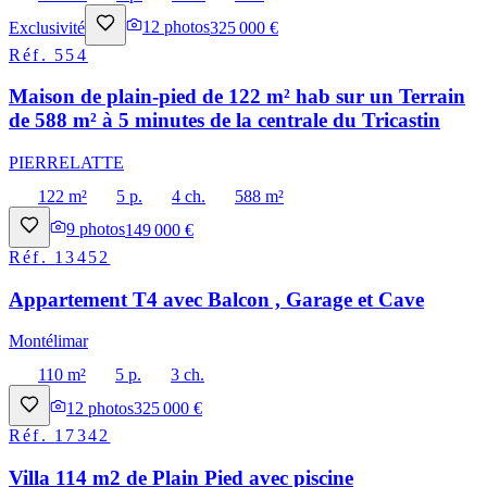
Exclusivité
12
photos
325 000 €
Réf.
554
Maison de plain-pied de 122 m² hab sur un Terrain
de 588 m² à 5 minutes de la centrale du Tricastin
PIERRELATTE
122 m²
5 p.
4 ch.
588 m²
9
photos
149 000 €
Réf.
13452
Appartement T4 avec Balcon , Garage et Cave
Montélimar
110 m²
5 p.
3 ch.
12
photos
325 000 €
Réf.
17342
Villa 114 m2 de Plain Pied avec piscine