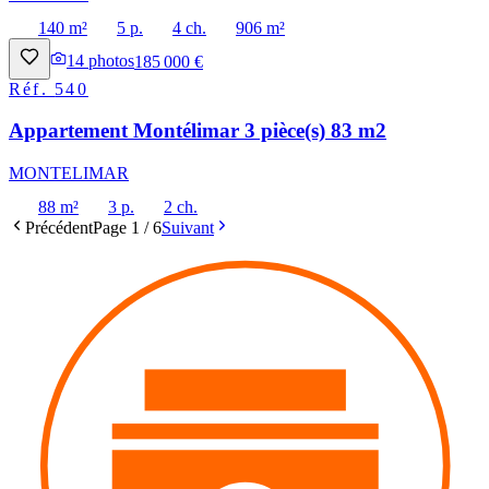
140 m²
5 p.
4 ch.
906 m²
14
photos
185 000 €
Réf.
540
Appartement Montélimar 3 pièce(s) 83 m2
MONTELIMAR
88 m²
3 p.
2 ch.
Précédent
Page
1
/
6
Suivant