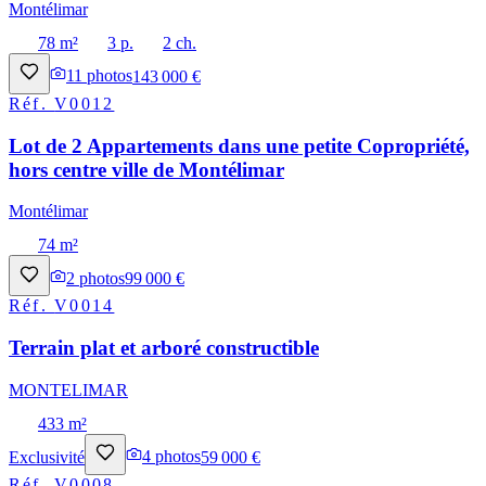
Montélimar
78 m²
3 p.
2 ch.
11
photos
143 000 €
Réf.
V0012
Lot de 2 Appartements dans une petite Copropriété,
hors centre ville de Montélimar
Montélimar
74 m²
2
photos
99 000 €
Réf.
V0014
Terrain plat et arboré constructible
MONTELIMAR
433 m²
Exclusivité
4
photos
59 000 €
Réf.
V0008