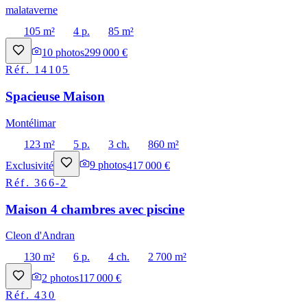
malataverne
105 m²
4 p.
85 m²
10
photos
299 000 €
Réf.
14105
Spacieuse Maison
Montélimar
123 m²
5 p.
3 ch.
860 m²
Exclusivité
9
photos
417 000 €
Réf.
366-2
Maison 4 chambres avec piscine
Cleon d'Andran
130 m²
6 p.
4 ch.
2 700 m²
2
photos
117 000 €
Réf.
430