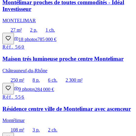
Montélimar proches de toutes commodités - Idéal
Investisseur
MONTELIMAR
27 m²
2 p.
1 ch.
18
photos
785 000 €
Réf.
560
Maison trés lumineuse proche centre Montelimar
Châteauneuf-du-Rhône
250 m²
8 p.
6 ch.
2 300 m²
9
photos
284 000 €
Réf.
556
Résidence centre ville de Montelimar avec ascenceur
Montélimar
108 m²
3 p.
2 ch.