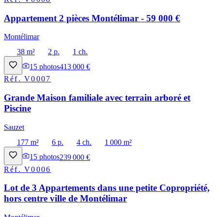
Appartement 2 pièces Montélimar - 59 000 €
Montélimar
38 m²
2 p.
1 ch.
15
photos
413 000 €
Réf.
V0007
Grande Maison familiale avec terrain arboré et
Piscine
Sauzet
177 m²
6 p.
4 ch.
1 000 m²
15
photos
239 000 €
Réf.
V0006
Lot de 3 Appartements dans une petite Copropriété,
hors centre ville de Montélimar