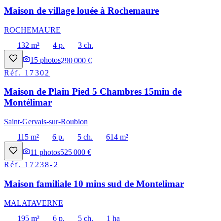
Maison de village louée à Rochemaure
ROCHEMAURE
132 m²
4 p.
3 ch.
15
photos
290 000 €
Réf.
17302
Maison de Plain Pied 5 Chambres 15min de
Montélimar
Saint-Gervais-sur-Roubion
115 m²
6 p.
5 ch.
614 m²
11
photos
525 000 €
Réf.
17238-2
Maison familiale 10 mins sud de Montelimar
MALATAVERNE
195 m²
6 p.
5 ch.
1 ha