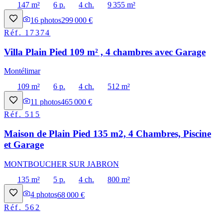
147 m²
6 p.
4 ch.
9 355 m²
16
photos
299 000 €
Réf.
17374
Villa Plain Pied 109 m² , 4 chambres avec Garage
Montélimar
109 m²
6 p.
4 ch.
512 m²
11
photos
465 000 €
Réf.
515
Maison de Plain Pied 135 m2, 4 Chambres, Piscine
et Garage
MONTBOUCHER SUR JABRON
135 m²
5 p.
4 ch.
800 m²
4
photos
68 000 €
Réf.
562