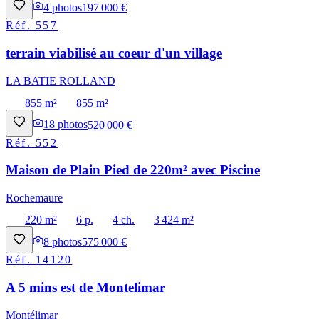
4
photos
197 000 €
Réf.
557
terrain viabilisé au coeur d'un village
LA BATIE ROLLAND
855 m²
855 m²
18
photos
520 000 €
Réf.
552
Maison de Plain Pied de 220m² avec Piscine
Rochemaure
220 m²
6 p.
4 ch.
3 424 m²
8
photos
575 000 €
Réf.
14120
A 5 mins est de Montelimar
Montélimar