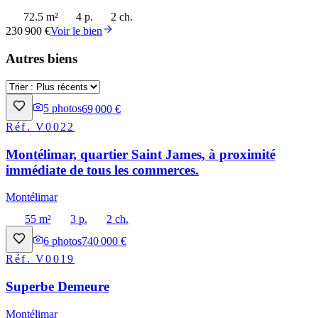
72.5 m²
4 p.
2 ch.
230 900 €
Voir le bien
Autres biens
5
photos
69 000 €
Réf.
V0022
Montélimar, quartier Saint James, à proximité
immédiate de tous les commerces.
Montélimar
55 m²
3 p.
2 ch.
6
photos
740 000 €
Réf.
V0019
Superbe Demeure
Montélimar