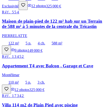
Exclusivité
12
photos
325 000 €
Réf.
554
Maison de plain-pied de 122 m² hab sur un Terrain
de 588 m² à 5 minutes de la centrale du Tricastin
PIERRELATTE
122 m²
5 p.
4 ch.
588 m²
9
photos
149 000 €
Réf.
13452
Appartement T4 avec Balcon , Garage et Cave
Montélimar
110 m²
5 p.
3 ch.
12
photos
325 000 €
Réf.
17342
Villa 114 m2 de Plain Pied avec piscine