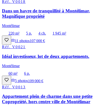
Réf.
V0018
Dans un havre de tranquillité à Montélimar,
Magnifique propriété
Montélimar
220 m²
5 p.
4 ch.
1 945 m²
11
photos
107 000 €
Réf.
V0021
Idéal investisseur, lot de deux appartements.
Montélimar
60 m²
6 p.
5
photos
109 000 €
Réf.
V0013
Appartement plein de charme dans une petite
Copropriété, hors centre ville de Montélimar