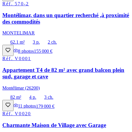
Réf.
570-2
Montélimar, dans un quartier recherché ,à proximité
des commodités
MONTELIMAR
62.1 m²
3 p.
2 ch.
8
photos
155 000 €
Réf.
V0001
Appartement T4 de 82 m² avec grand balcon plein
sud, garage et cave
Montélimar (26200)
82 m²
4 p.
3 ch.
11
photos
179 000 €
Réf.
V0020
Charmante Maison de Village avec Garage