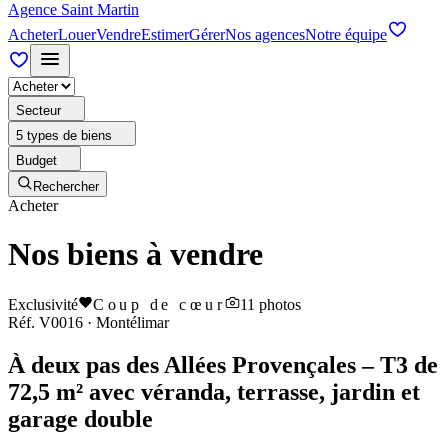
Agence Saint Martin
Acheter
Louer
Vendre
Estimer
Gérer
Nos agences
Notre équipe
Secteur
5 types de biens
Budget
Rechercher
Acheter
Nos biens à vendre
Exclusivité
Coup de cœur
11
photos
Réf.
V0016
·
Montélimar
À deux pas des Allées Provençales – T3 de
72,5 m² avec véranda, terrasse, jardin et
garage double