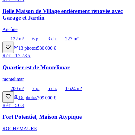
Belle Maison de Village entièrement rénovée avec
Garage et Jardin
Ancône
122 m²
6 p.
3 ch.
227 m²
13
photos
530 000 €
Réf.
17285
Quartier est de Montelimar
montelimar
200 m²
7 p.
5 ch.
1 624 m²
16
photos
399 000 €
Réf.
563
Fort Potentiel, Maison Atypique
ROCHEMAURE