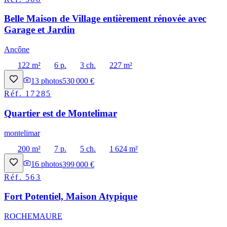
Belle Maison de Village entièrement rénovée avec
Garage et Jardin
Ancône
122 m²
6 p.
3 ch.
227 m²
13
photos
530 000 €
Réf.
17285
Quartier est de Montelimar
montelimar
200 m²
7 p.
5 ch.
1 624 m²
16
photos
399 000 €
Réf.
563
Fort Potentiel, Maison Atypique
ROCHEMAURE