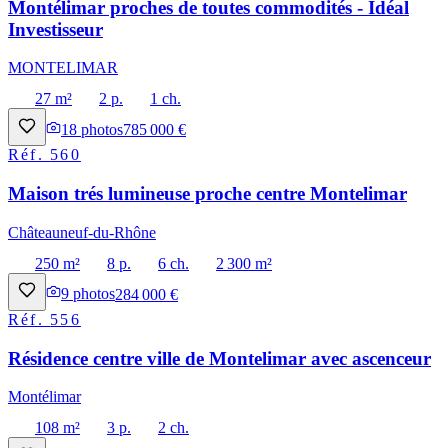
Montélimar proches de toutes commodités - Idéal
Investisseur
MONTELIMAR
27 m²
2 p.
1 ch.
18
photos
785 000 €
Réf.
560
Maison trés lumineuse proche centre Montelimar
Châteauneuf-du-Rhône
250 m²
8 p.
6 ch.
2 300 m²
9
photos
284 000 €
Réf.
556
Résidence centre ville de Montelimar avec ascenceur
Montélimar
108 m²
3 p.
2 ch.