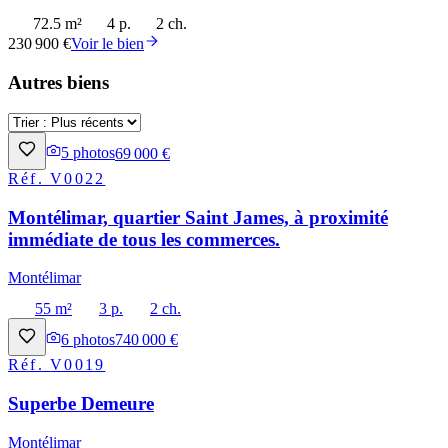
72.5 m²
4 p.
2 ch.
230 900 €
Voir le bien
Autres biens
5
photos
69 000 €
Réf.
V0022
Montélimar, quartier Saint James, à proximité
immédiate de tous les commerces.
Montélimar
55 m²
3 p.
2 ch.
6
photos
740 000 €
Réf.
V0019
Superbe Demeure
Montélimar