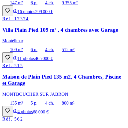
147 m²
6 p.
4 ch.
9 355 m²
16
photos
299 000 €
Réf.
17374
Villa Plain Pied 109 m² , 4 chambres avec Garage
Montélimar
109 m²
6 p.
4 ch.
512 m²
11
photos
465 000 €
Réf.
515
Maison de Plain Pied 135 m2, 4 Chambres, Piscine
et Garage
MONTBOUCHER SUR JABRON
135 m²
5 p.
4 ch.
800 m²
4
photos
68 000 €
Réf.
562