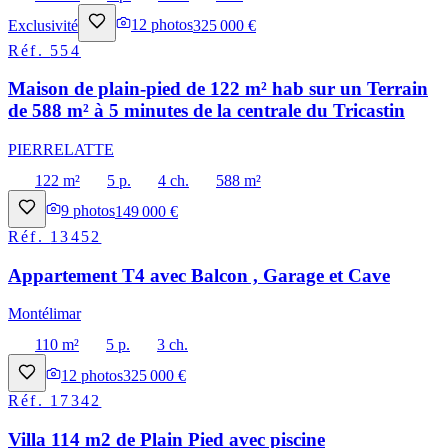
Exclusivité
12
photos
325 000 €
Réf.
554
Maison de plain-pied de 122 m² hab sur un Terrain
de 588 m² à 5 minutes de la centrale du Tricastin
PIERRELATTE
122 m²
5 p.
4 ch.
588 m²
9
photos
149 000 €
Réf.
13452
Appartement T4 avec Balcon , Garage et Cave
Montélimar
110 m²
5 p.
3 ch.
12
photos
325 000 €
Réf.
17342
Villa 114 m2 de Plain Pied avec piscine