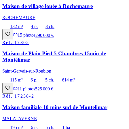
Maison de village louée à Rochemaure
ROCHEMAURE
132 m²
4 p.
3 ch.
15
photos
290 000 €
Réf.
17302
Maison de Plain Pied 5 Chambres 15min de
Montélimar
Saint-Gervais-sur-Roubion
115 m²
6 p.
5 ch.
614 m²
11
photos
525 000 €
Réf.
17238-2
Maison familiale 10 mins sud de Montelimar
MALATAVERNE
195 m²
6 p.
5 ch.
1 ha