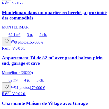
Réf.
570-2
Montélimar, dans un quartier recherché ,à proximité
des commodités
MONTELIMAR
62.1 m²
3 p.
2 ch.
8
photos
155 000 €
Réf.
V0001
Appartement T4 de 82 m² avec grand balcon plein
sud, garage et cave
Montélimar (26200)
82 m²
4 p.
3 ch.
11
photos
179 000 €
Réf.
V0020
Charmante Maison de Village avec Garage