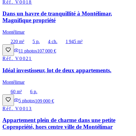
Réf.
V0018
Dans un havre de tranquillité à Montélimar,
Magnifique propriété
Montélimar
220 m²
5 p.
4 ch.
1 945 m²
11
photos
107 000 €
Réf.
V0021
Idéal investisseur, lot de deux appartements.
Montélimar
60 m²
6 p.
5
photos
109 000 €
Réf.
V0013
Appartement plein de charme dans une petite
Copropriété, hors centre ville de Montélimar