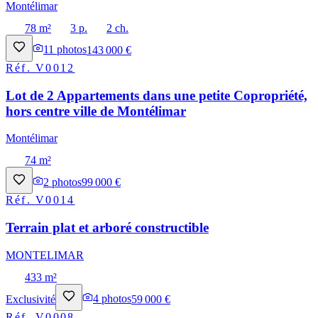
Montélimar
78 m²
3 p.
2 ch.
11
photos
143 000 €
Réf.
V0012
Lot de 2 Appartements dans une petite Copropriété,
hors centre ville de Montélimar
Montélimar
74 m²
2
photos
99 000 €
Réf.
V0014
Terrain plat et arboré constructible
MONTELIMAR
433 m²
Exclusivité
4
photos
59 000 €
Réf.
V0008