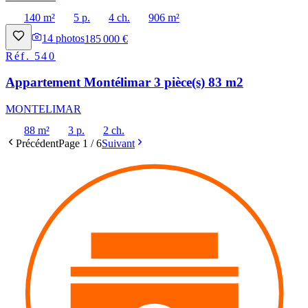
140 m²
5 p.
4 ch.
906 m²
14
photos
185 000 €
Réf.
540
Appartement Montélimar 3 pièce(s) 83 m2
MONTELIMAR
88 m²
3 p.
2 ch.
Précédent
Page
1
/
6
Suivant