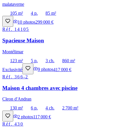
malataverne
105 m²
4 p.
85 m²
10
photos
299 000 €
Réf.
14105
Spacieuse Maison
Montélimar
123 m²
5 p.
3 ch.
860 m²
Exclusivité
9
photos
417 000 €
Réf.
366-2
Maison 4 chambres avec piscine
Cleon d'Andran
130 m²
6 p.
4 ch.
2 700 m²
2
photos
117 000 €
Réf.
430