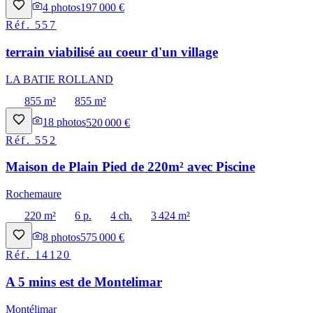
4
photos
197 000 €
Réf.
557
terrain viabilisé au coeur d'un village
LA BATIE ROLLAND
855 m²
855 m²
18
photos
520 000 €
Réf.
552
Maison de Plain Pied de 220m² avec Piscine
Rochemaure
220 m²
6 p.
4 ch.
3 424 m²
8
photos
575 000 €
Réf.
14120
A 5 mins est de Montelimar
Montélimar