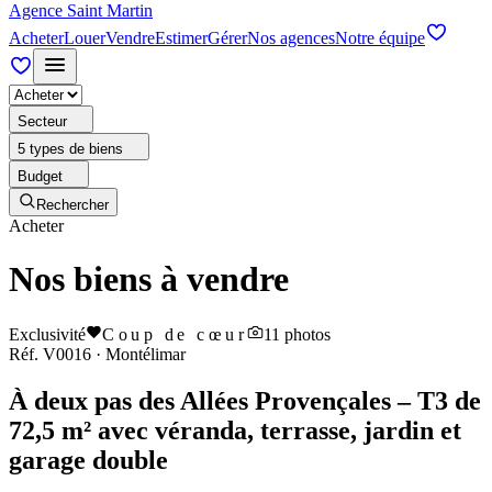
Agence Saint Martin
Acheter
Louer
Vendre
Estimer
Gérer
Nos agences
Notre équipe
Secteur
5 types de biens
Budget
Rechercher
Acheter
Nos biens à vendre
Exclusivité
Coup de cœur
11
photos
Réf.
V0016
·
Montélimar
À deux pas des Allées Provençales – T3 de
72,5 m² avec véranda, terrasse, jardin et
garage double