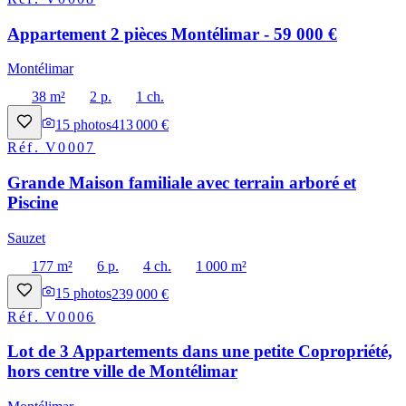
Appartement 2 pièces Montélimar - 59 000 €
Montélimar
38 m²
2 p.
1 ch.
15
photos
413 000 €
Réf.
V0007
Grande Maison familiale avec terrain arboré et
Piscine
Sauzet
177 m²
6 p.
4 ch.
1 000 m²
15
photos
239 000 €
Réf.
V0006
Lot de 3 Appartements dans une petite Copropriété,
hors centre ville de Montélimar