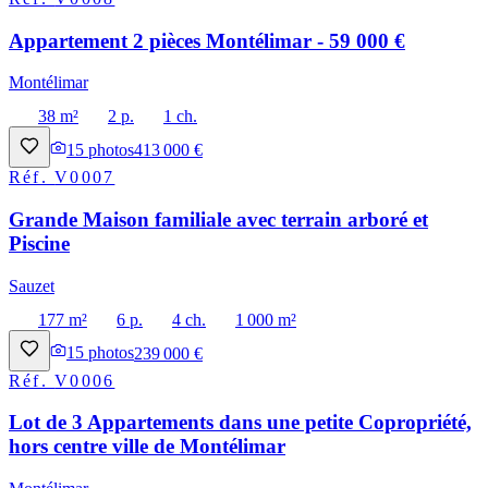
Appartement 2 pièces Montélimar - 59 000 €
Montélimar
38 m²
2 p.
1 ch.
15
photos
413 000 €
Réf.
V0007
Grande Maison familiale avec terrain arboré et
Piscine
Sauzet
177 m²
6 p.
4 ch.
1 000 m²
15
photos
239 000 €
Réf.
V0006
Lot de 3 Appartements dans une petite Copropriété,
hors centre ville de Montélimar