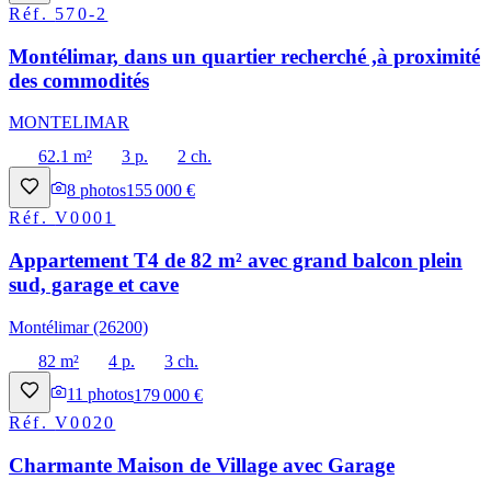
Réf.
570-2
Montélimar, dans un quartier recherché ,à proximité
des commodités
MONTELIMAR
62.1 m²
3 p.
2 ch.
8
photos
155 000 €
Réf.
V0001
Appartement T4 de 82 m² avec grand balcon plein
sud, garage et cave
Montélimar (26200)
82 m²
4 p.
3 ch.
11
photos
179 000 €
Réf.
V0020
Charmante Maison de Village avec Garage