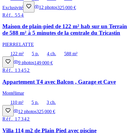
Exclusivité
12
photos
325 000 €
Réf.
554
Maison de plain-pied de 122 m² hab sur un Terrain
de 588 m² à 5 minutes de la centrale du Tricastin
PIERRELATTE
122 m²
5 p.
4 ch.
588 m²
9
photos
149 000 €
Réf.
13452
Appartement T4 avec Balcon , Garage et Cave
Montélimar
110 m²
5 p.
3 ch.
12
photos
325 000 €
Réf.
17342
Villa 114 m2 de Plain Pied avec piscine