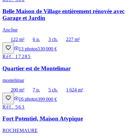
Belle Maison de Village entièrement rénovée avec
Garage et Jardin
Ancône
122 m²
6 p.
3 ch.
227 m²
13
photos
530 000 €
Réf.
17285
Quartier est de Montelimar
montelimar
200 m²
7 p.
5 ch.
1 624 m²
16
photos
399 000 €
Réf.
563
Fort Potentiel, Maison Atypique
ROCHEMAURE