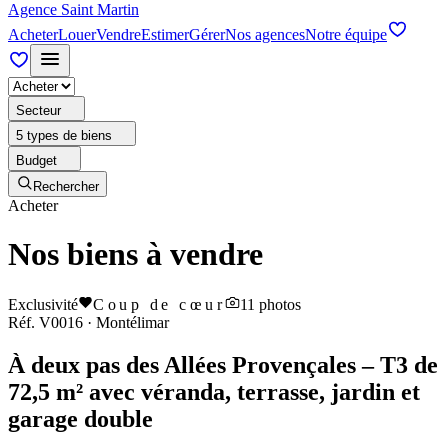
Agence Saint Martin
Acheter
Louer
Vendre
Estimer
Gérer
Nos agences
Notre équipe
Secteur
5 types de biens
Budget
Rechercher
Acheter
Nos biens à vendre
Exclusivité
Coup de cœur
11
photos
Réf.
V0016
·
Montélimar
À deux pas des Allées Provençales – T3 de
72,5 m² avec véranda, terrasse, jardin et
garage double