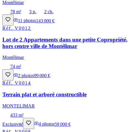
Montélimar
78 m²
3 p.
2 ch.
11
photos
143 000 €
Réf.
V0012
Lot de 2 Appartements dans une petite Copropriété,
hors centre ville de Montélimar
Montélimar
74 m²
2
photos
99 000 €
Réf.
V0014
Terrain plat et arboré constructible
MONTELIMAR
433 m²
Exclusivité
4
photos
59 000 €
Réf.
V0008