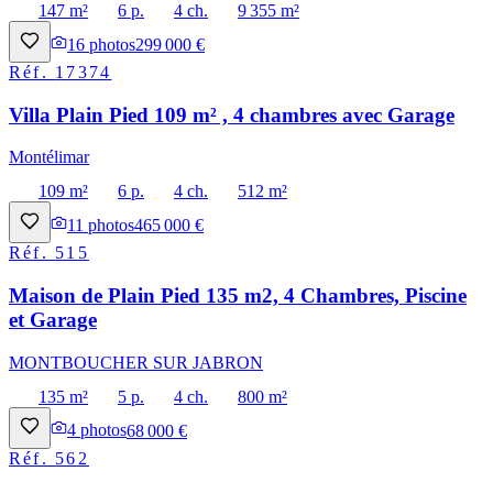
147 m²
6 p.
4 ch.
9 355 m²
16
photos
299 000 €
Réf.
17374
Villa Plain Pied 109 m² , 4 chambres avec Garage
Montélimar
109 m²
6 p.
4 ch.
512 m²
11
photos
465 000 €
Réf.
515
Maison de Plain Pied 135 m2, 4 Chambres, Piscine
et Garage
MONTBOUCHER SUR JABRON
135 m²
5 p.
4 ch.
800 m²
4
photos
68 000 €
Réf.
562