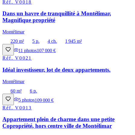
Réf.
V0018
Dans un havre de tranquillité à Montélimar,
Magnifique propriété
Montélimar
220 m²
5 p.
4 ch.
1 945 m²
11
photos
107 000 €
Réf.
V0021
Idéal investisseur, lot de deux appartements.
Montélimar
60 m²
6 p.
5
photos
109 000 €
Réf.
V0013
Appartement plein de charme dans une petite
Copropriété, hors centre ville de Montélimar