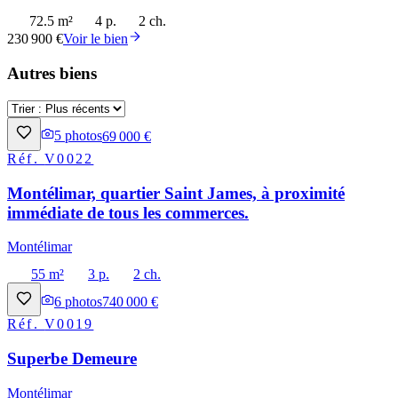
72.5 m²
4 p.
2 ch.
230 900 €
Voir le bien
Autres biens
5
photos
69 000 €
Réf.
V0022
Montélimar, quartier Saint James, à proximité
immédiate de tous les commerces.
Montélimar
55 m²
3 p.
2 ch.
6
photos
740 000 €
Réf.
V0019
Superbe Demeure
Montélimar