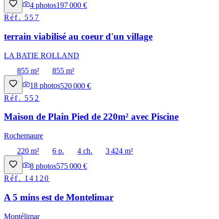
4
photos
197 000 €
Réf.
557
terrain viabilisé au coeur d'un village
LA BATIE ROLLAND
855 m²
855 m²
18
photos
520 000 €
Réf.
552
Maison de Plain Pied de 220m² avec Piscine
Rochemaure
220 m²
6 p.
4 ch.
3 424 m²
8
photos
575 000 €
Réf.
14120
A 5 mins est de Montelimar
Montélimar