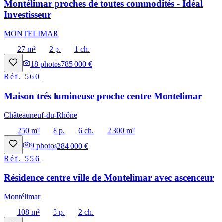
Montélimar proches de toutes commodités - Idéal
Investisseur
MONTELIMAR
27 m²
2 p.
1 ch.
18
photos
785 000 €
Réf.
560
Maison trés lumineuse proche centre Montelimar
Châteauneuf-du-Rhône
250 m²
8 p.
6 ch.
2 300 m²
9
photos
284 000 €
Réf.
556
Résidence centre ville de Montelimar avec ascenceur
Montélimar
108 m²
3 p.
2 ch.