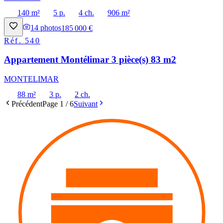
140 m²
5 p.
4 ch.
906 m²
14
photos
185 000 €
Réf.
540
Appartement Montélimar 3 pièce(s) 83 m2
MONTELIMAR
88 m²
3 p.
2 ch.
Précédent
Page
1
/
6
Suivant