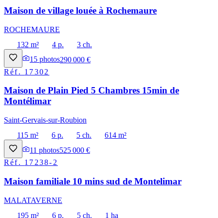
Maison de village louée à Rochemaure
ROCHEMAURE
132 m²
4 p.
3 ch.
15
photos
290 000 €
Réf.
17302
Maison de Plain Pied 5 Chambres 15min de
Montélimar
Saint-Gervais-sur-Roubion
115 m²
6 p.
5 ch.
614 m²
11
photos
525 000 €
Réf.
17238-2
Maison familiale 10 mins sud de Montelimar
MALATAVERNE
195 m²
6 p.
5 ch.
1 ha