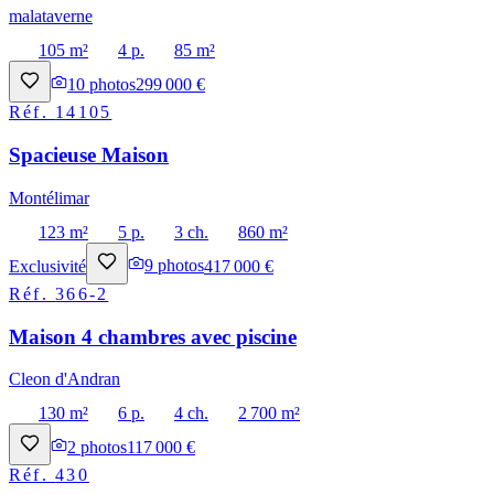
malataverne
105 m²
4 p.
85 m²
10
photos
299 000 €
Réf.
14105
Spacieuse Maison
Montélimar
123 m²
5 p.
3 ch.
860 m²
Exclusivité
9
photos
417 000 €
Réf.
366-2
Maison 4 chambres avec piscine
Cleon d'Andran
130 m²
6 p.
4 ch.
2 700 m²
2
photos
117 000 €
Réf.
430