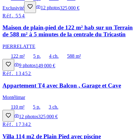
Exclusivité
12
photos
325 000 €
Réf.
554
Maison de plain-pied de 122 m² hab sur un Terrain
de 588 m² à 5 minutes de la centrale du Tricastin
PIERRELATTE
122 m²
5 p.
4 ch.
588 m²
9
photos
149 000 €
Réf.
13452
Appartement T4 avec Balcon , Garage et Cave
Montélimar
110 m²
5 p.
3 ch.
12
photos
325 000 €
Réf.
17342
Villa 114 m2 de Plain Pied avec piscine