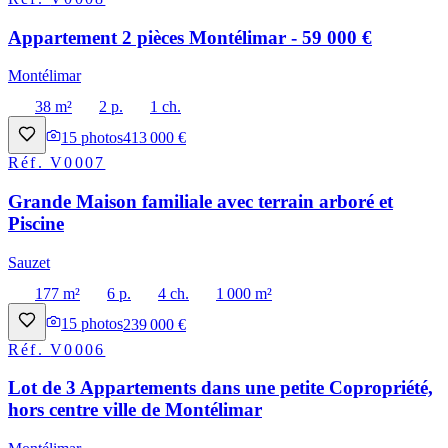
Appartement 2 pièces Montélimar - 59 000 €
Montélimar
38 m²
2 p.
1 ch.
15
photos
413 000 €
Réf.
V0007
Grande Maison familiale avec terrain arboré et
Piscine
Sauzet
177 m²
6 p.
4 ch.
1 000 m²
15
photos
239 000 €
Réf.
V0006
Lot de 3 Appartements dans une petite Copropriété,
hors centre ville de Montélimar