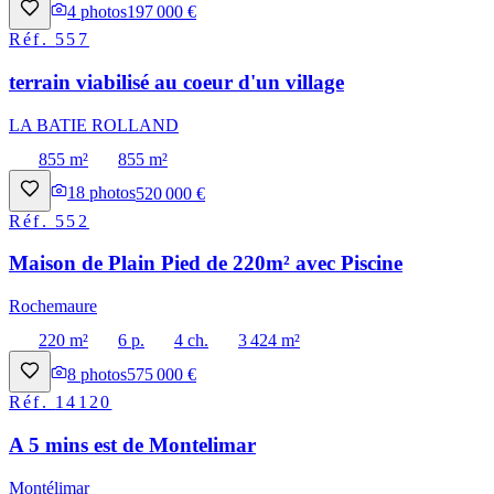
4
photos
197 000 €
Réf.
557
terrain viabilisé au coeur d'un village
LA BATIE ROLLAND
855 m²
855 m²
18
photos
520 000 €
Réf.
552
Maison de Plain Pied de 220m² avec Piscine
Rochemaure
220 m²
6 p.
4 ch.
3 424 m²
8
photos
575 000 €
Réf.
14120
A 5 mins est de Montelimar
Montélimar