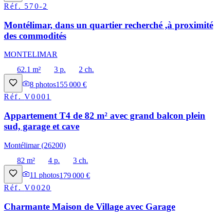
Réf.
570-2
Montélimar, dans un quartier recherché ,à proximité
des commodités
MONTELIMAR
62.1 m²
3 p.
2 ch.
8
photos
155 000 €
Réf.
V0001
Appartement T4 de 82 m² avec grand balcon plein
sud, garage et cave
Montélimar (26200)
82 m²
4 p.
3 ch.
11
photos
179 000 €
Réf.
V0020
Charmante Maison de Village avec Garage