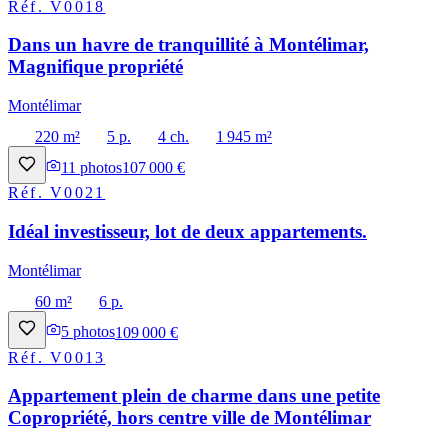
Réf.
V0018
Dans un havre de tranquillité à Montélimar,
Magnifique propriété
Montélimar
220 m²
5 p.
4 ch.
1 945 m²
11
photos
107 000 €
Réf.
V0021
Idéal investisseur, lot de deux appartements.
Montélimar
60 m²
6 p.
5
photos
109 000 €
Réf.
V0013
Appartement plein de charme dans une petite
Copropriété, hors centre ville de Montélimar