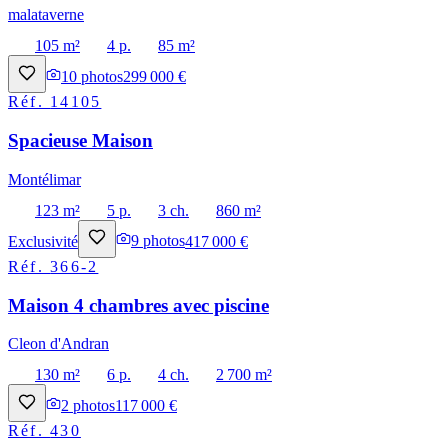
malataverne
105 m²
4 p.
85 m²
10
photos
299 000 €
Réf.
14105
Spacieuse Maison
Montélimar
123 m²
5 p.
3 ch.
860 m²
Exclusivité
9
photos
417 000 €
Réf.
366-2
Maison 4 chambres avec piscine
Cleon d'Andran
130 m²
6 p.
4 ch.
2 700 m²
2
photos
117 000 €
Réf.
430