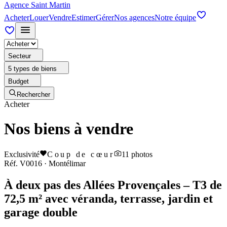
Agence Saint Martin
Acheter
Louer
Vendre
Estimer
Gérer
Nos agences
Notre équipe
Secteur
5 types de biens
Budget
Rechercher
Acheter
Nos biens à vendre
Exclusivité
Coup de cœur
11
photos
Réf.
V0016
·
Montélimar
À deux pas des Allées Provençales – T3 de
72,5 m² avec véranda, terrasse, jardin et
garage double