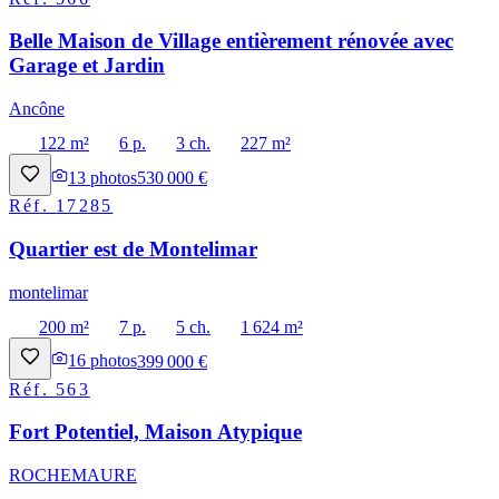
Belle Maison de Village entièrement rénovée avec
Garage et Jardin
Ancône
122 m²
6 p.
3 ch.
227 m²
13
photos
530 000 €
Réf.
17285
Quartier est de Montelimar
montelimar
200 m²
7 p.
5 ch.
1 624 m²
16
photos
399 000 €
Réf.
563
Fort Potentiel, Maison Atypique
ROCHEMAURE