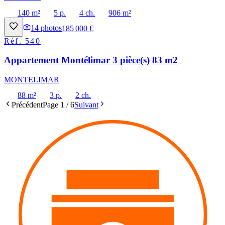
140 m²
5 p.
4 ch.
906 m²
14
photos
185 000 €
Réf.
540
Appartement Montélimar 3 pièce(s) 83 m2
MONTELIMAR
88 m²
3 p.
2 ch.
Précédent
Page
1
/
6
Suivant