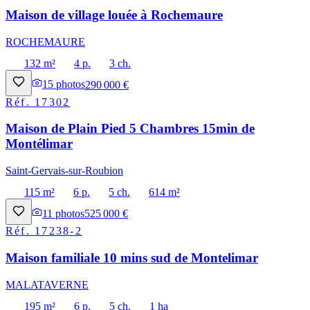
Maison de village louée à Rochemaure
ROCHEMAURE
132 m²
4 p.
3 ch.
15
photos
290 000 €
Réf.
17302
Maison de Plain Pied 5 Chambres 15min de
Montélimar
Saint-Gervais-sur-Roubion
115 m²
6 p.
5 ch.
614 m²
11
photos
525 000 €
Réf.
17238-2
Maison familiale 10 mins sud de Montelimar
MALATAVERNE
195 m²
6 p.
5 ch.
1 ha