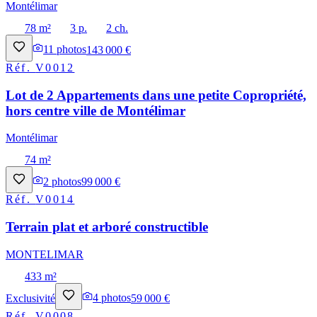
Montélimar
78 m²
3 p.
2 ch.
11
photos
143 000 €
Réf.
V0012
Lot de 2 Appartements dans une petite Copropriété,
hors centre ville de Montélimar
Montélimar
74 m²
2
photos
99 000 €
Réf.
V0014
Terrain plat et arboré constructible
MONTELIMAR
433 m²
Exclusivité
4
photos
59 000 €
Réf.
V0008