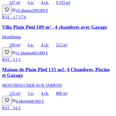
147 m²
6 p.
4 ch.
9 355 m²
16
photos
299 000 €
Réf.
17374
Villa Plain Pied 109 m² , 4 chambres avec Garage
Montélimar
109 m²
6 p.
4 ch.
512 m²
11
photos
465 000 €
Réf.
515
Maison de Plain Pied 135 m2, 4 Chambres, Piscine
et Garage
MONTBOUCHER SUR JABRON
135 m²
5 p.
4 ch.
800 m²
4
photos
68 000 €
Réf.
562