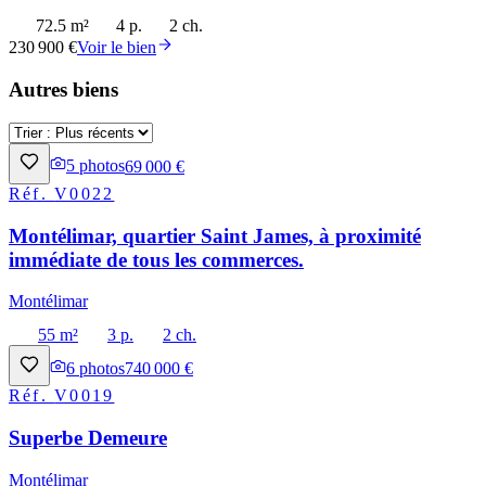
72.5 m²
4 p.
2 ch.
230 900 €
Voir le bien
Autres biens
5
photos
69 000 €
Réf.
V0022
Montélimar, quartier Saint James, à proximité
immédiate de tous les commerces.
Montélimar
55 m²
3 p.
2 ch.
6
photos
740 000 €
Réf.
V0019
Superbe Demeure
Montélimar