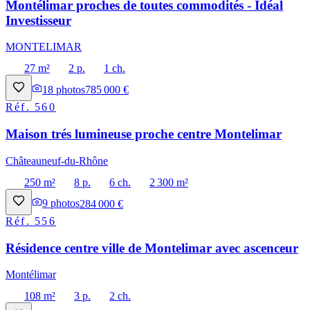
Montélimar proches de toutes commodités - Idéal
Investisseur
MONTELIMAR
27 m²
2 p.
1 ch.
18
photos
785 000 €
Réf.
560
Maison trés lumineuse proche centre Montelimar
Châteauneuf-du-Rhône
250 m²
8 p.
6 ch.
2 300 m²
9
photos
284 000 €
Réf.
556
Résidence centre ville de Montelimar avec ascenceur
Montélimar
108 m²
3 p.
2 ch.