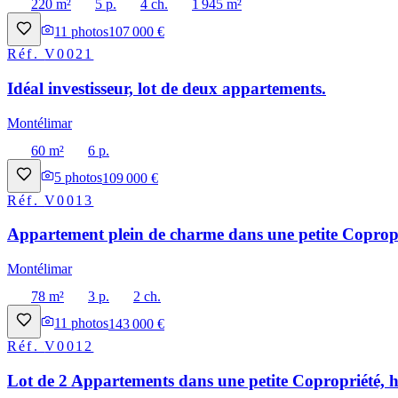
220 m²
5 p.
4 ch.
1 945 m²
11
photos
107 000 €
Réf.
V0021
Idéal investisseur, lot de deux appartements.
Montélimar
60 m²
6 p.
5
photos
109 000 €
Réf.
V0013
Appartement plein de charme dans une petite Copropri
Montélimar
78 m²
3 p.
2 ch.
11
photos
143 000 €
Réf.
V0012
Lot de 2 Appartements dans une petite Copropriété, h