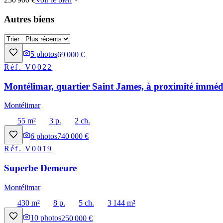
Autres biens
5
photos
69 000 €
Réf.
V0022
Montélimar, quartier Saint James, à proximité immédi
Montélimar
55 m²
3 p.
2 ch.
6
photos
740 000 €
Réf.
V0019
Superbe Demeure
Montélimar
430 m²
8 p.
5 ch.
3 144 m²
10
photos
250 000 €