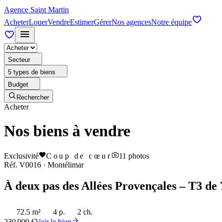
Agence Saint Martin
Acheter
Louer
Vendre
Estimer
Gérer
Nos agences
Notre équipe
Secteur
5 types de biens
Budget
Rechercher
Acheter
Nos biens à vendre
Exclusivité
Coup de cœur
11
photos
Réf.
V0016
·
Montélimar
À deux pas des Allées Provençales – T3 de 
72.5 m²
4 p.
2 ch.
230 900 €
Voir le bien