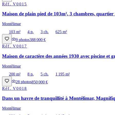
Réf.
V0015
Maison de plain pied de 103m², 3 chambres, quartier 
Montélimar
103 m²
4 p.
3 ch.
625 m²
9
photos
388 000 €
Réf.
V0017
Maison de caractère des années 1930 avec piscine et g
Montélimar
200 m²
8 p.
5 ch.
1 195 m²
28
photos
850 000 €
Réf.
V0018
Dans un havre de tranquillité à Montélimar, Magnifiq
Montélimar