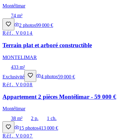
Montélimar
74 m²
2
photos
99 000 €
Réf.
V0014
Terrain plat et arboré constructible
MONTELIMAR
433 m²
Exclusivité
4
photos
59 000 €
Réf.
V0008
Appartement 2 pièces Montélimar - 59 000 €
Montélimar
38 m²
2 p.
1 ch.
15
photos
413 000 €
Réf.
V0007