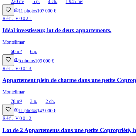
220 m²
5 p.
4 ch.
1 945 m²
11
photos
107 000 €
Réf.
V0021
Idéal investisseur, lot de deux appartements.
Montélimar
60 m²
6 p.
5
photos
109 000 €
Réf.
V0013
Appartement plein de charme dans une petite Copropri
Montélimar
78 m²
3 p.
2 ch.
11
photos
143 000 €
Réf.
V0012
Lot de 2 Appartements dans une petite Copropriété, h