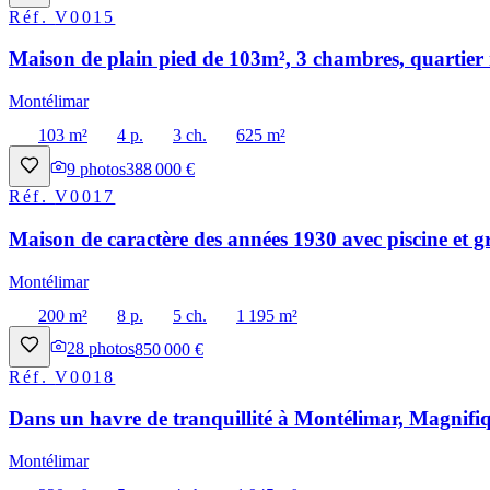
Réf.
V0015
Maison de plain pied de 103m², 3 chambres, quartier 
Montélimar
103 m²
4 p.
3 ch.
625 m²
9
photos
388 000 €
Réf.
V0017
Maison de caractère des années 1930 avec piscine et g
Montélimar
200 m²
8 p.
5 ch.
1 195 m²
28
photos
850 000 €
Réf.
V0018
Dans un havre de tranquillité à Montélimar, Magnifiq
Montélimar