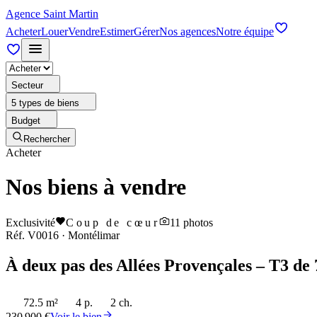
Agence Saint Martin
Acheter
Louer
Vendre
Estimer
Gérer
Nos agences
Notre équipe
Secteur
5 types de biens
Budget
Rechercher
Acheter
Nos biens à vendre
Exclusivité
Coup de cœur
11
photos
Réf.
V0016
·
Montélimar
À deux pas des Allées Provençales – T3 de 
72.5 m²
4 p.
2 ch.
230 900 €
Voir le bien