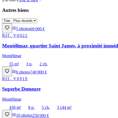
Autres biens
5
photos
69 000 €
Réf.
V0022
Montélimar, quartier Saint James, à proximité immédi
Montélimar
55 m²
3 p.
2 ch.
6
photos
740 000 €
Réf.
V0019
Superbe Demeure
Montélimar
430 m²
8 p.
5 ch.
3 144 m²
10
photos
250 000 €