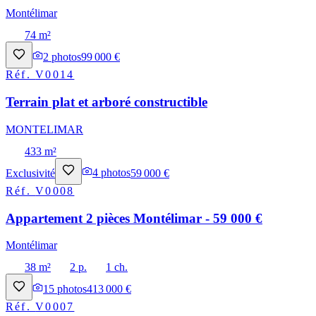
Montélimar
74 m²
2
photos
99 000 €
Réf.
V0014
Terrain plat et arboré constructible
MONTELIMAR
433 m²
Exclusivité
4
photos
59 000 €
Réf.
V0008
Appartement 2 pièces Montélimar - 59 000 €
Montélimar
38 m²
2 p.
1 ch.
15
photos
413 000 €
Réf.
V0007