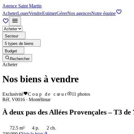
Agence Saint Martin
Acheter
Louer
Vendre
Estimer
Gérer
Nos agences
Notre équipe
Secteur
5 types de biens
Budget
Rechercher
Acheter
Nos biens à vendre
Exclusivité
Coup de cœur
11
photos
Réf.
V0016
·
Montélimar
À deux pas des Allées Provençales – T3 de 
72.5 m²
4 p.
2 ch.
230 900 €
Voir le bien