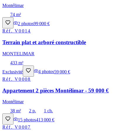
Montélimar
74 m²
2
photos
99 000 €
Réf.
V0014
Terrain plat et arboré constructible
MONTELIMAR
433 m²
Exclusivité
4
photos
59 000 €
Réf.
V0008
Appartement 2 pièces Montélimar - 59 000 €
Montélimar
38 m²
2 p.
1 ch.
15
photos
413 000 €
Réf.
V0007