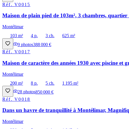
Réf.
V0015
Maison de plain pied de 103m², 3 chambres, quartier 
Montélimar
103 m²
4 p.
3 ch.
625 m²
9
photos
388 000 €
Réf.
V0017
Maison de caractère des années 1930 avec piscine et g
Montélimar
200 m²
8 p.
5 ch.
1 195 m²
28
photos
850 000 €
Réf.
V0018
Dans un havre de tranquillité à Montélimar, Magnifiq
Montélimar