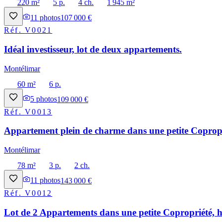
220 m²
5 p.
4 ch.
1 945 m²
11
photos
107 000 €
Réf.
V0021
Idéal investisseur, lot de deux appartements.
Montélimar
60 m²
6 p.
5
photos
109 000 €
Réf.
V0013
Appartement plein de charme dans une petite Copropri
Montélimar
78 m²
3 p.
2 ch.
11
photos
143 000 €
Réf.
V0012
Lot de 2 Appartements dans une petite Copropriété, h