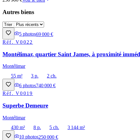
Autres biens
5
photos
69 000 €
Réf.
V0022
Montélimar, quartier Saint James, à proximité immédi
Montélimar
55 m²
3 p.
2 ch.
6
photos
740 000 €
Réf.
V0019
Superbe Demeure
Montélimar
430 m²
8 p.
5 ch.
3 144 m²
10
photos
250 000 €