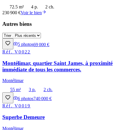
72.5 m²
4 p.
2 ch.
230 900 €
Voir le bien
Autres biens
5
photos
69 000 €
Réf.
V0022
Montélimar, quartier Saint James, à proximité
immédiate de tous les commerces.
Montélimar
55 m²
3 p.
2 ch.
6
photos
740 000 €
Réf.
V0019
Superbe Demeure
Montélimar