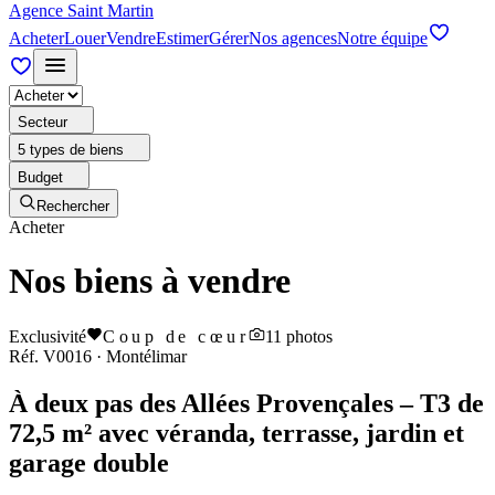
Agence Saint Martin
Acheter
Louer
Vendre
Estimer
Gérer
Nos agences
Notre équipe
Secteur
5 types de biens
Budget
Rechercher
Acheter
Nos biens à vendre
Exclusivité
Coup de cœur
11
photos
Réf.
V0016
·
Montélimar
À deux pas des Allées Provençales – T3 de
72,5 m² avec véranda, terrasse, jardin et
garage double