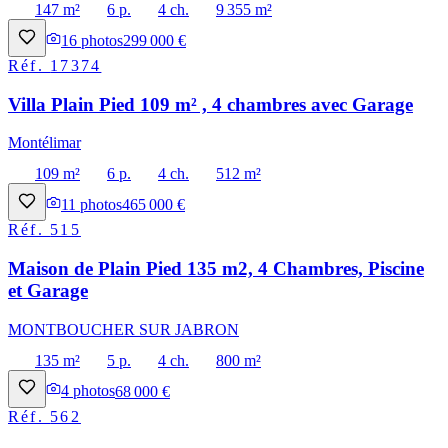
147 m²
6 p.
4 ch.
9 355 m²
16
photos
299 000 €
Réf.
17374
Villa Plain Pied 109 m² , 4 chambres avec Garage
Montélimar
109 m²
6 p.
4 ch.
512 m²
11
photos
465 000 €
Réf.
515
Maison de Plain Pied 135 m2, 4 Chambres, Piscine
et Garage
MONTBOUCHER SUR JABRON
135 m²
5 p.
4 ch.
800 m²
4
photos
68 000 €
Réf.
562