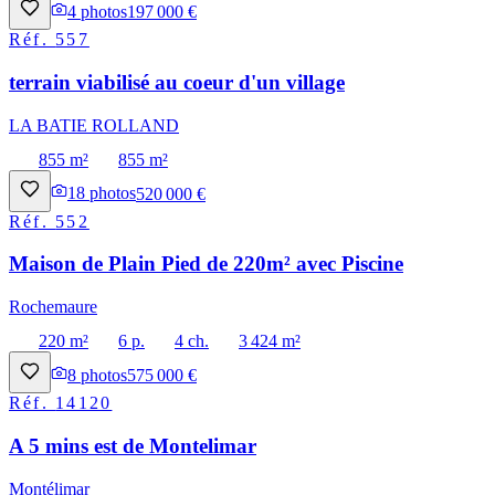
4
photos
197 000 €
Réf.
557
terrain viabilisé au coeur d'un village
LA BATIE ROLLAND
855 m²
855 m²
18
photos
520 000 €
Réf.
552
Maison de Plain Pied de 220m² avec Piscine
Rochemaure
220 m²
6 p.
4 ch.
3 424 m²
8
photos
575 000 €
Réf.
14120
A 5 mins est de Montelimar
Montélimar