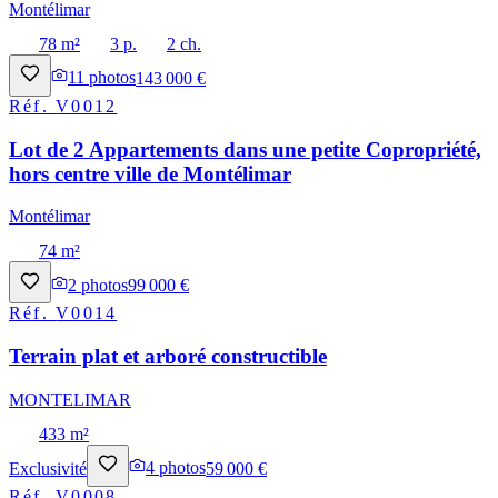
Montélimar
78 m²
3 p.
2 ch.
11
photos
143 000 €
Réf.
V0012
Lot de 2 Appartements dans une petite Copropriété,
hors centre ville de Montélimar
Montélimar
74 m²
2
photos
99 000 €
Réf.
V0014
Terrain plat et arboré constructible
MONTELIMAR
433 m²
Exclusivité
4
photos
59 000 €
Réf.
V0008