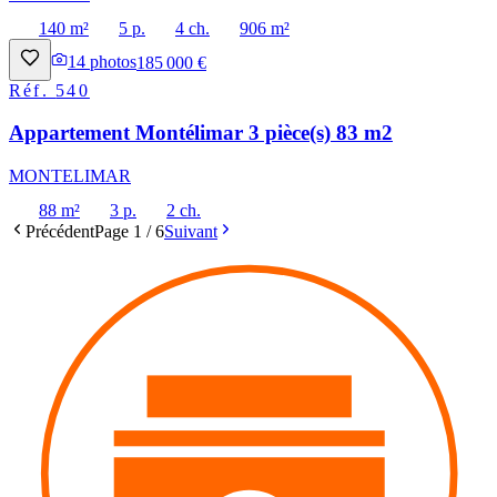
140 m²
5 p.
4 ch.
906 m²
14
photos
185 000 €
Réf.
540
Appartement Montélimar 3 pièce(s) 83 m2
MONTELIMAR
88 m²
3 p.
2 ch.
Précédent
Page
1
/
6
Suivant