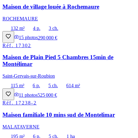
Maison de village louée à Rochemaure
ROCHEMAURE
132 m²
4 p.
3 ch.
15
photos
290 000 €
Réf.
17302
Maison de Plain Pied 5 Chambres 15min de
Montélimar
Saint-Gervais-sur-Roubion
115 m²
6 p.
5 ch.
614 m²
11
photos
525 000 €
Réf.
17238-2
Maison familiale 10 mins sud de Montelimar
MALATAVERNE
195 m²
6 p.
5 ch.
1 ha