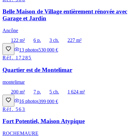
Belle Maison de Village entièrement rénovée avec
Garage et Jardin
Ancône
122 m²
6 p.
3 ch.
227 m²
13
photos
530 000 €
Réf.
17285
Quartier est de Montelimar
montelimar
200 m²
7 p.
5 ch.
1 624 m²
16
photos
399 000 €
Réf.
563
Fort Potentiel, Maison Atypique
ROCHEMAURE