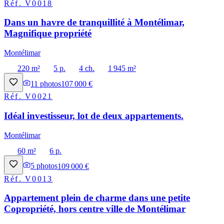
Réf.
V0018
Dans un havre de tranquillité à Montélimar,
Magnifique propriété
Montélimar
220 m²
5 p.
4 ch.
1 945 m²
11
photos
107 000 €
Réf.
V0021
Idéal investisseur, lot de deux appartements.
Montélimar
60 m²
6 p.
5
photos
109 000 €
Réf.
V0013
Appartement plein de charme dans une petite
Copropriété, hors centre ville de Montélimar