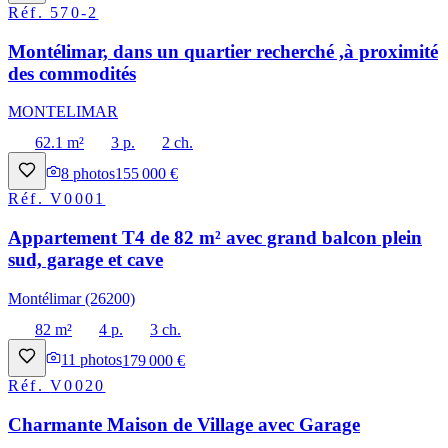
Réf.
570-2
Montélimar, dans un quartier recherché ,à proximité
des commodités
MONTELIMAR
62.1 m²
3 p.
2 ch.
8
photos
155 000 €
Réf.
V0001
Appartement T4 de 82 m² avec grand balcon plein
sud, garage et cave
Montélimar (26200)
82 m²
4 p.
3 ch.
11
photos
179 000 €
Réf.
V0020
Charmante Maison de Village avec Garage