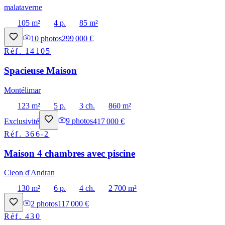
malataverne
105 m²
4 p.
85 m²
10
photos
299 000 €
Réf.
14105
Spacieuse Maison
Montélimar
123 m²
5 p.
3 ch.
860 m²
Exclusivité
9
photos
417 000 €
Réf.
366-2
Maison 4 chambres avec piscine
Cleon d'Andran
130 m²
6 p.
4 ch.
2 700 m²
2
photos
117 000 €
Réf.
430