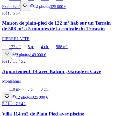
Exclusivité
12
photos
325 000 €
Réf.
554
Maison de plain-pied de 122 m² hab sur un Terrain
de 588 m² à 5 minutes de la centrale du Tricastin
PIERRELATTE
122 m²
5 p.
4 ch.
588 m²
9
photos
149 000 €
Réf.
13452
Appartement T4 avec Balcon , Garage et Cave
Montélimar
110 m²
5 p.
3 ch.
12
photos
325 000 €
Réf.
17342
Villa 114 m2 de Plain Pied avec piscine