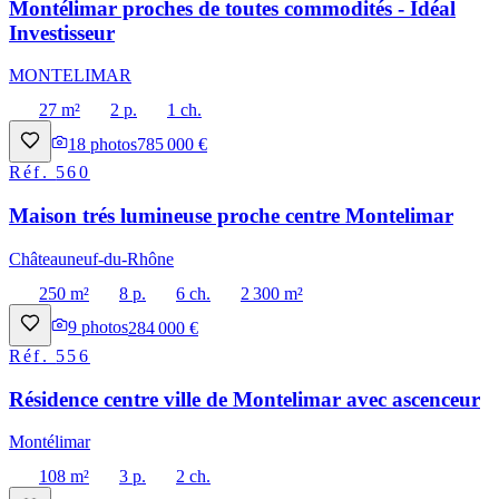
Montélimar proches de toutes commodités - Idéal
Investisseur
MONTELIMAR
27 m²
2 p.
1 ch.
18
photos
785 000 €
Réf.
560
Maison trés lumineuse proche centre Montelimar
Châteauneuf-du-Rhône
250 m²
8 p.
6 ch.
2 300 m²
9
photos
284 000 €
Réf.
556
Résidence centre ville de Montelimar avec ascenceur
Montélimar
108 m²
3 p.
2 ch.