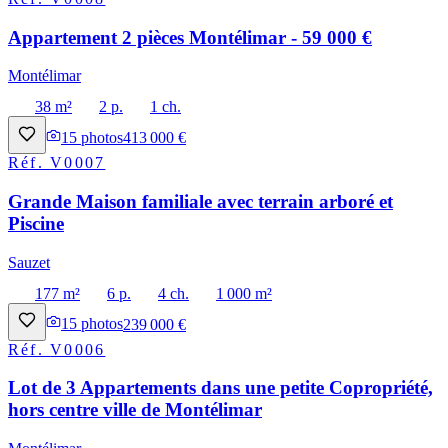
Appartement 2 pièces Montélimar - 59 000 €
Montélimar
38 m²
2 p.
1 ch.
15
photos
413 000 €
Réf.
V0007
Grande Maison familiale avec terrain arboré et
Piscine
Sauzet
177 m²
6 p.
4 ch.
1 000 m²
15
photos
239 000 €
Réf.
V0006
Lot de 3 Appartements dans une petite Copropriété,
hors centre ville de Montélimar