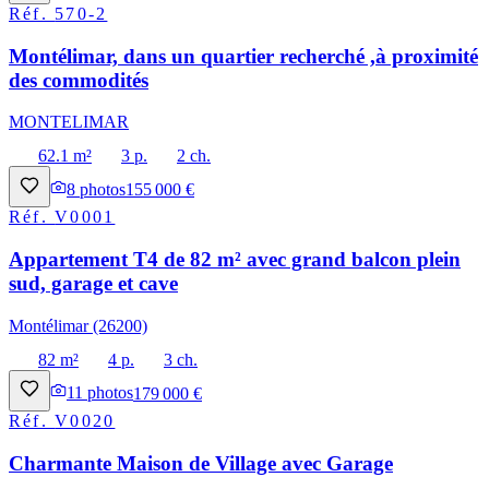
Réf.
570-2
Montélimar, dans un quartier recherché ,à proximité
des commodités
MONTELIMAR
62.1 m²
3 p.
2 ch.
8
photos
155 000 €
Réf.
V0001
Appartement T4 de 82 m² avec grand balcon plein
sud, garage et cave
Montélimar (26200)
82 m²
4 p.
3 ch.
11
photos
179 000 €
Réf.
V0020
Charmante Maison de Village avec Garage