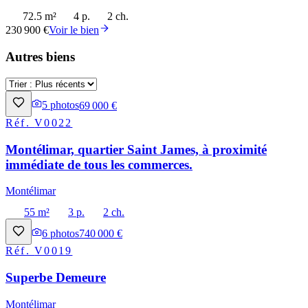
72.5 m²
4 p.
2 ch.
230 900 €
Voir le bien
Autres biens
5
photos
69 000 €
Réf.
V0022
Montélimar, quartier Saint James, à proximité
immédiate de tous les commerces.
Montélimar
55 m²
3 p.
2 ch.
6
photos
740 000 €
Réf.
V0019
Superbe Demeure
Montélimar