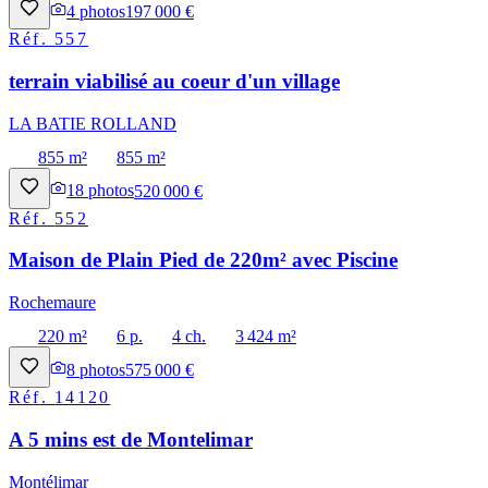
4
photos
197 000 €
Réf.
557
terrain viabilisé au coeur d'un village
LA BATIE ROLLAND
855 m²
855 m²
18
photos
520 000 €
Réf.
552
Maison de Plain Pied de 220m² avec Piscine
Rochemaure
220 m²
6 p.
4 ch.
3 424 m²
8
photos
575 000 €
Réf.
14120
A 5 mins est de Montelimar
Montélimar