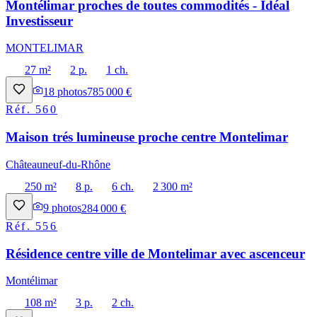
Montélimar proches de toutes commodités - Idéal
Investisseur
MONTELIMAR
27 m²
2 p.
1 ch.
18
photos
785 000 €
Réf.
560
Maison trés lumineuse proche centre Montelimar
Châteauneuf-du-Rhône
250 m²
8 p.
6 ch.
2 300 m²
9
photos
284 000 €
Réf.
556
Résidence centre ville de Montelimar avec ascenceur
Montélimar
108 m²
3 p.
2 ch.