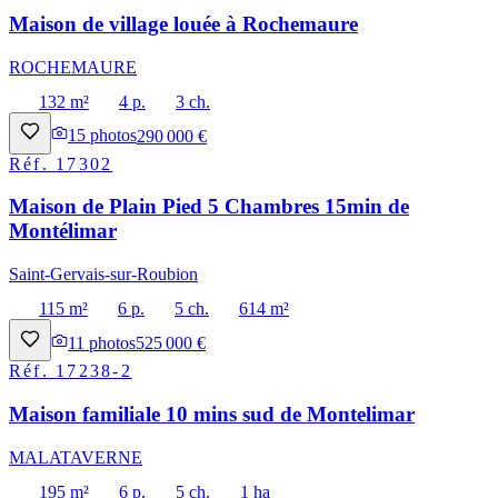
Maison de village louée à Rochemaure
ROCHEMAURE
132 m²
4 p.
3 ch.
15
photos
290 000 €
Réf.
17302
Maison de Plain Pied 5 Chambres 15min de
Montélimar
Saint-Gervais-sur-Roubion
115 m²
6 p.
5 ch.
614 m²
11
photos
525 000 €
Réf.
17238-2
Maison familiale 10 mins sud de Montelimar
MALATAVERNE
195 m²
6 p.
5 ch.
1 ha