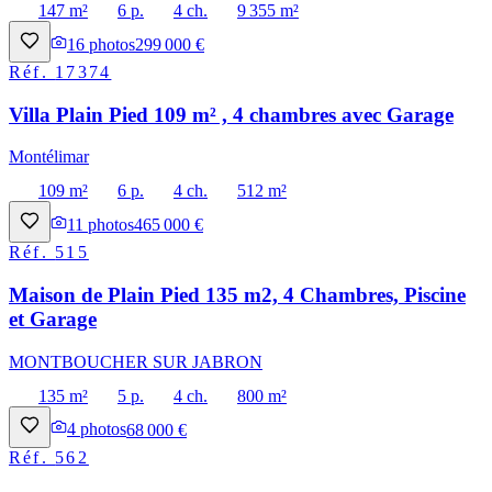
147 m²
6 p.
4 ch.
9 355 m²
16
photos
299 000 €
Réf.
17374
Villa Plain Pied 109 m² , 4 chambres avec Garage
Montélimar
109 m²
6 p.
4 ch.
512 m²
11
photos
465 000 €
Réf.
515
Maison de Plain Pied 135 m2, 4 Chambres, Piscine
et Garage
MONTBOUCHER SUR JABRON
135 m²
5 p.
4 ch.
800 m²
4
photos
68 000 €
Réf.
562