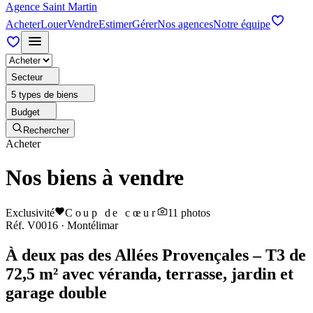
Agence Saint Martin
Acheter
Louer
Vendre
Estimer
Gérer
Nos agences
Notre équipe
Secteur
5 types de biens
Budget
Rechercher
Acheter
Nos biens à vendre
Exclusivité
Coup de cœur
11
photos
Réf.
V0016
·
Montélimar
À deux pas des Allées Provençales – T3 de
72,5 m² avec véranda, terrasse, jardin et
garage double