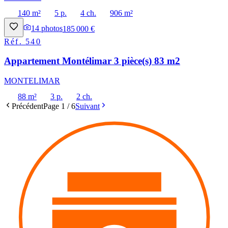
140 m²
5 p.
4 ch.
906 m²
14
photos
185 000 €
Réf.
540
Appartement Montélimar 3 pièce(s) 83 m2
MONTELIMAR
88 m²
3 p.
2 ch.
Précédent
Page
1
/
6
Suivant