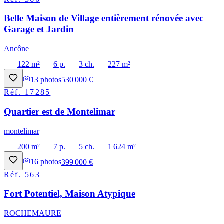
Belle Maison de Village entièrement rénovée avec
Garage et Jardin
Ancône
122 m²
6 p.
3 ch.
227 m²
13
photos
530 000 €
Réf.
17285
Quartier est de Montelimar
montelimar
200 m²
7 p.
5 ch.
1 624 m²
16
photos
399 000 €
Réf.
563
Fort Potentiel, Maison Atypique
ROCHEMAURE