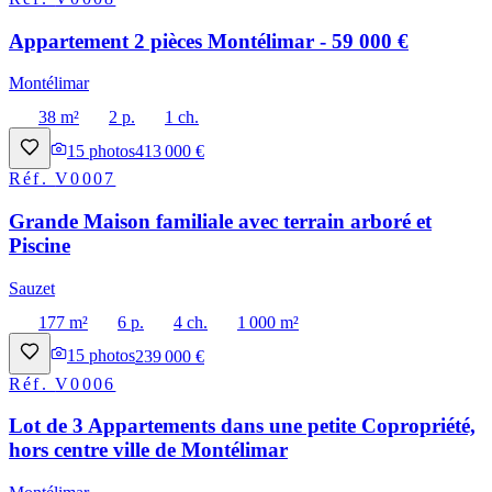
Appartement 2 pièces Montélimar - 59 000 €
Montélimar
38 m²
2 p.
1 ch.
15
photos
413 000 €
Réf.
V0007
Grande Maison familiale avec terrain arboré et
Piscine
Sauzet
177 m²
6 p.
4 ch.
1 000 m²
15
photos
239 000 €
Réf.
V0006
Lot de 3 Appartements dans une petite Copropriété,
hors centre ville de Montélimar