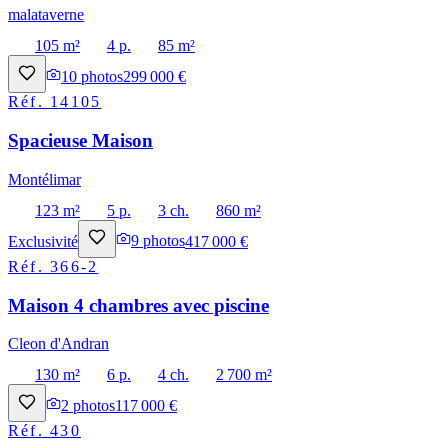
malataverne
105 m²
4 p.
85 m²
10
photos
299 000 €
Réf.
14105
Spacieuse Maison
Montélimar
123 m²
5 p.
3 ch.
860 m²
Exclusivité
9
photos
417 000 €
Réf.
366-2
Maison 4 chambres avec piscine
Cleon d'Andran
130 m²
6 p.
4 ch.
2 700 m²
2
photos
117 000 €
Réf.
430