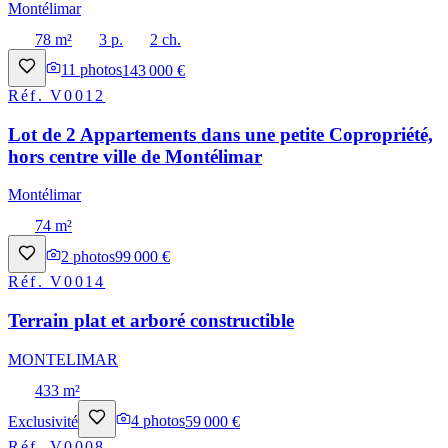
Montélimar
78 m²
3 p.
2 ch.
11
photos
143 000 €
Réf.
V0012
Lot de 2 Appartements dans une petite Copropriété,
hors centre ville de Montélimar
Montélimar
74 m²
2
photos
99 000 €
Réf.
V0014
Terrain plat et arboré constructible
MONTELIMAR
433 m²
Exclusivité
4
photos
59 000 €
Réf.
V0008