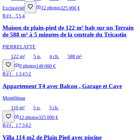
Exclusivité
12
photos
325 000 €
Réf.
554
Maison de plain-pied de 122 m² hab sur un Terrain
de 588 m² à 5 minutes de la centrale du Tricastin
PIERRELATTE
122 m²
5 p.
4 ch.
588 m²
9
photos
149 000 €
Réf.
13452
Appartement T4 avec Balcon , Garage et Cave
Montélimar
110 m²
5 p.
3 ch.
12
photos
325 000 €
Réf.
17342
Villa 114 m2 de Plain Pied avec piscine