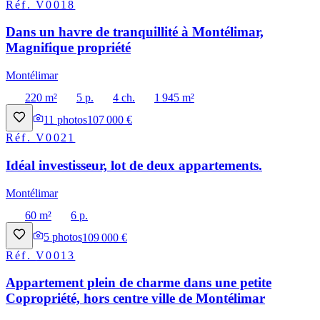
Réf.
V0018
Dans un havre de tranquillité à Montélimar,
Magnifique propriété
Montélimar
220 m²
5 p.
4 ch.
1 945 m²
11
photos
107 000 €
Réf.
V0021
Idéal investisseur, lot de deux appartements.
Montélimar
60 m²
6 p.
5
photos
109 000 €
Réf.
V0013
Appartement plein de charme dans une petite
Copropriété, hors centre ville de Montélimar