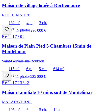
Maison de village louée à Rochemaure
ROCHEMAURE
132 m²
4 p.
3 ch.
15
photos
290 000 €
Réf.
17302
Maison de Plain Pied 5 Chambres 15min de
Montélimar
Saint-Gervais-sur-Roubion
115 m²
6 p.
5 ch.
614 m²
11
photos
525 000 €
Réf.
17238-2
Maison familiale 10 mins sud de Montelimar
MALATAVERNE
195 m²
6 p.
5 ch.
1 ha