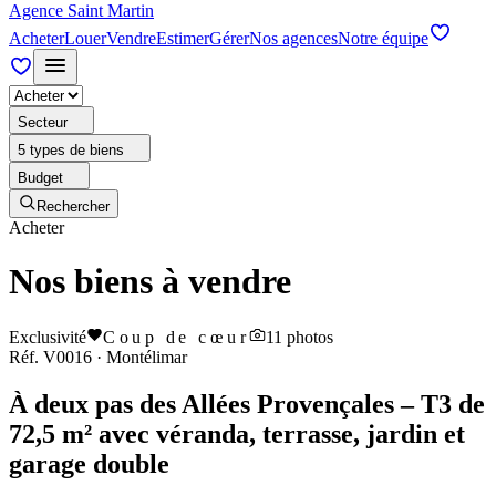
Agence Saint Martin
Acheter
Louer
Vendre
Estimer
Gérer
Nos agences
Notre équipe
Secteur
5 types de biens
Budget
Rechercher
Acheter
Nos biens à vendre
Exclusivité
Coup de cœur
11
photos
Réf.
V0016
·
Montélimar
À deux pas des Allées Provençales – T3 de
72,5 m² avec véranda, terrasse, jardin et
garage double