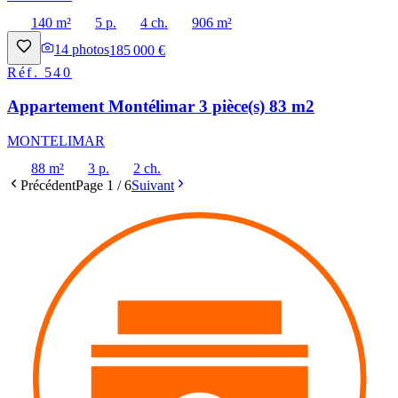
140 m²
5 p.
4 ch.
906 m²
14
photos
185 000 €
Réf.
540
Appartement Montélimar 3 pièce(s) 83 m2
MONTELIMAR
88 m²
3 p.
2 ch.
Précédent
Page
1
/
6
Suivant