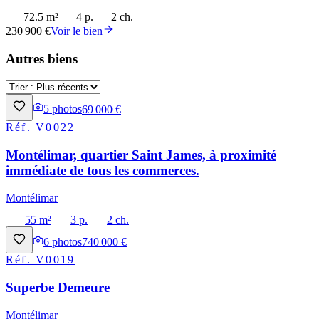
72.5 m²
4 p.
2 ch.
230 900 €
Voir le bien
Autres biens
5
photos
69 000 €
Réf.
V0022
Montélimar, quartier Saint James, à proximité
immédiate de tous les commerces.
Montélimar
55 m²
3 p.
2 ch.
6
photos
740 000 €
Réf.
V0019
Superbe Demeure
Montélimar