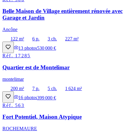
Belle Maison de Village entièrement rénovée avec
Garage et Jardin
Ancône
122 m²
6 p.
3 ch.
227 m²
13
photos
530 000 €
Réf.
17285
Quartier est de Montelimar
montelimar
200 m²
7 p.
5 ch.
1 624 m²
16
photos
399 000 €
Réf.
563
Fort Potentiel, Maison Atypique
ROCHEMAURE