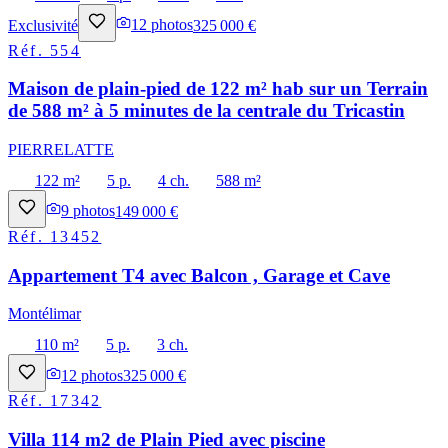
Exclusivité
12
photos
325 000 €
Réf.
554
Maison de plain-pied de 122 m² hab sur un Terrain
de 588 m² à 5 minutes de la centrale du Tricastin
PIERRELATTE
122 m²
5 p.
4 ch.
588 m²
9
photos
149 000 €
Réf.
13452
Appartement T4 avec Balcon , Garage et Cave
Montélimar
110 m²
5 p.
3 ch.
12
photos
325 000 €
Réf.
17342
Villa 114 m2 de Plain Pied avec piscine