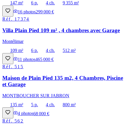
147 m²
6 p.
4 ch.
9 355 m²
16
photos
299 000 €
Réf.
17374
Villa Plain Pied 109 m² , 4 chambres avec Garage
Montélimar
109 m²
6 p.
4 ch.
512 m²
11
photos
465 000 €
Réf.
515
Maison de Plain Pied 135 m2, 4 Chambres, Piscine
et Garage
MONTBOUCHER SUR JABRON
135 m²
5 p.
4 ch.
800 m²
4
photos
68 000 €
Réf.
562