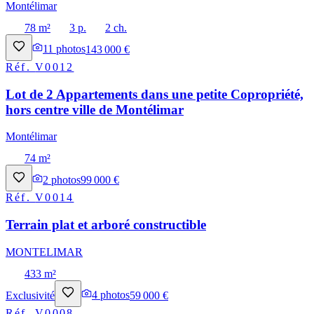
Montélimar
78 m²
3 p.
2 ch.
11
photos
143 000 €
Réf.
V0012
Lot de 2 Appartements dans une petite Copropriété,
hors centre ville de Montélimar
Montélimar
74 m²
2
photos
99 000 €
Réf.
V0014
Terrain plat et arboré constructible
MONTELIMAR
433 m²
Exclusivité
4
photos
59 000 €
Réf.
V0008