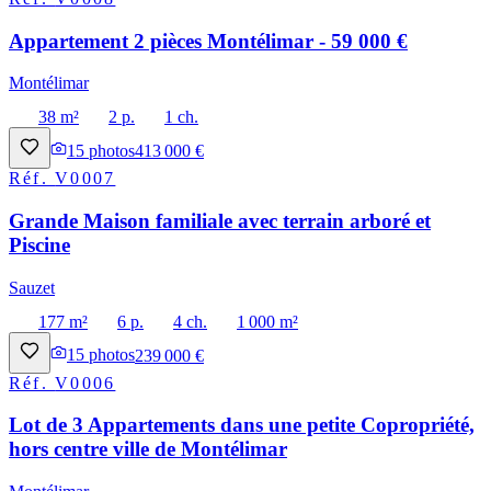
Appartement 2 pièces Montélimar - 59 000 €
Montélimar
38 m²
2 p.
1 ch.
15
photos
413 000 €
Réf.
V0007
Grande Maison familiale avec terrain arboré et
Piscine
Sauzet
177 m²
6 p.
4 ch.
1 000 m²
15
photos
239 000 €
Réf.
V0006
Lot de 3 Appartements dans une petite Copropriété,
hors centre ville de Montélimar