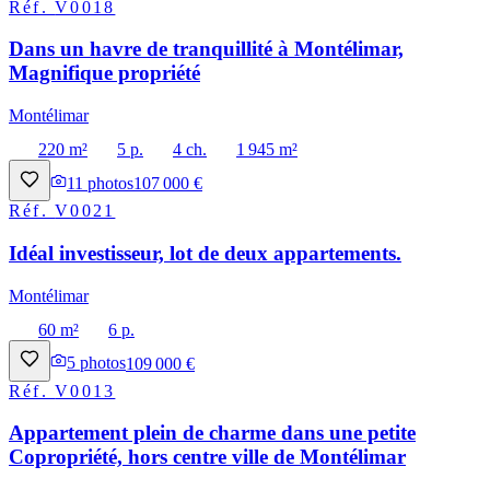
Réf.
V0018
Dans un havre de tranquillité à Montélimar,
Magnifique propriété
Montélimar
220 m²
5 p.
4 ch.
1 945 m²
11
photos
107 000 €
Réf.
V0021
Idéal investisseur, lot de deux appartements.
Montélimar
60 m²
6 p.
5
photos
109 000 €
Réf.
V0013
Appartement plein de charme dans une petite
Copropriété, hors centre ville de Montélimar