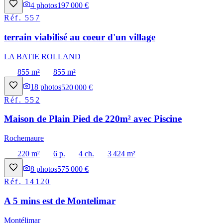
4
photos
197 000 €
Réf.
557
terrain viabilisé au coeur d'un village
LA BATIE ROLLAND
855 m²
855 m²
18
photos
520 000 €
Réf.
552
Maison de Plain Pied de 220m² avec Piscine
Rochemaure
220 m²
6 p.
4 ch.
3 424 m²
8
photos
575 000 €
Réf.
14120
A 5 mins est de Montelimar
Montélimar