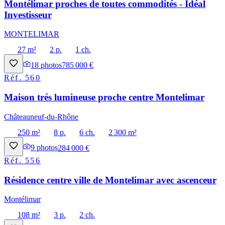
Montélimar proches de toutes commodités - Idéal
Investisseur
MONTELIMAR
27 m²
2 p.
1 ch.
18
photos
785 000 €
Réf.
560
Maison trés lumineuse proche centre Montelimar
Châteauneuf-du-Rhône
250 m²
8 p.
6 ch.
2 300 m²
9
photos
284 000 €
Réf.
556
Résidence centre ville de Montelimar avec ascenceur
Montélimar
108 m²
3 p.
2 ch.