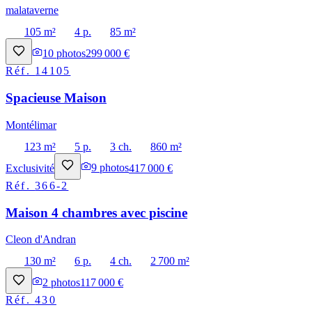
malataverne
105 m²
4 p.
85 m²
10
photos
299 000 €
Réf.
14105
Spacieuse Maison
Montélimar
123 m²
5 p.
3 ch.
860 m²
Exclusivité
9
photos
417 000 €
Réf.
366-2
Maison 4 chambres avec piscine
Cleon d'Andran
130 m²
6 p.
4 ch.
2 700 m²
2
photos
117 000 €
Réf.
430