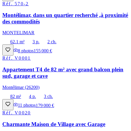
Réf.
570-2
Montélimar, dans un quartier recherché ,à proximité
des commodités
MONTELIMAR
62.1 m²
3 p.
2 ch.
8
photos
155 000 €
Réf.
V0001
Appartement T4 de 82 m² avec grand balcon plein
sud, garage et cave
Montélimar (26200)
82 m²
4 p.
3 ch.
11
photos
179 000 €
Réf.
V0020
Charmante Maison de Village avec Garage