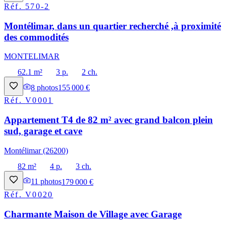
Réf.
570-2
Montélimar, dans un quartier recherché ,à proximité
des commodités
MONTELIMAR
62.1 m²
3 p.
2 ch.
8
photos
155 000 €
Réf.
V0001
Appartement T4 de 82 m² avec grand balcon plein
sud, garage et cave
Montélimar (26200)
82 m²
4 p.
3 ch.
11
photos
179 000 €
Réf.
V0020
Charmante Maison de Village avec Garage