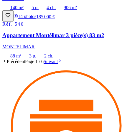
140 m²
5 p.
4 ch.
906 m²
14
photos
185 000 €
Réf.
540
Appartement Montélimar 3 pièce(s) 83 m2
MONTELIMAR
88 m²
3 p.
2 ch.
Précédent
Page
1
/
6
Suivant