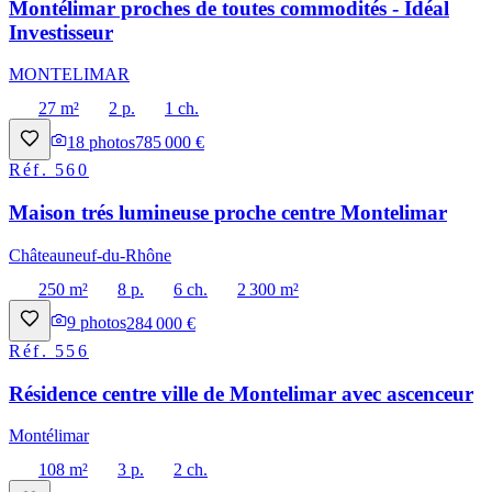
Montélimar proches de toutes commodités - Idéal
Investisseur
MONTELIMAR
27 m²
2 p.
1 ch.
18
photos
785 000 €
Réf.
560
Maison trés lumineuse proche centre Montelimar
Châteauneuf-du-Rhône
250 m²
8 p.
6 ch.
2 300 m²
9
photos
284 000 €
Réf.
556
Résidence centre ville de Montelimar avec ascenceur
Montélimar
108 m²
3 p.
2 ch.