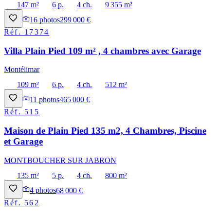
147 m²
6 p.
4 ch.
9 355 m²
16
photos
299 000 €
Réf.
17374
Villa Plain Pied 109 m² , 4 chambres avec Garage
Montélimar
109 m²
6 p.
4 ch.
512 m²
11
photos
465 000 €
Réf.
515
Maison de Plain Pied 135 m2, 4 Chambres, Piscine
et Garage
MONTBOUCHER SUR JABRON
135 m²
5 p.
4 ch.
800 m²
4
photos
68 000 €
Réf.
562