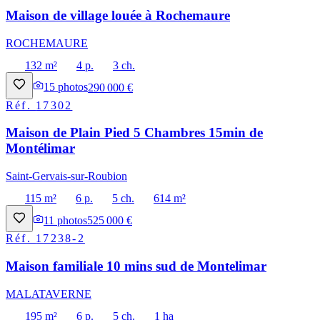
Maison de village louée à Rochemaure
ROCHEMAURE
132 m²
4 p.
3 ch.
15
photos
290 000 €
Réf.
17302
Maison de Plain Pied 5 Chambres 15min de
Montélimar
Saint-Gervais-sur-Roubion
115 m²
6 p.
5 ch.
614 m²
11
photos
525 000 €
Réf.
17238-2
Maison familiale 10 mins sud de Montelimar
MALATAVERNE
195 m²
6 p.
5 ch.
1 ha