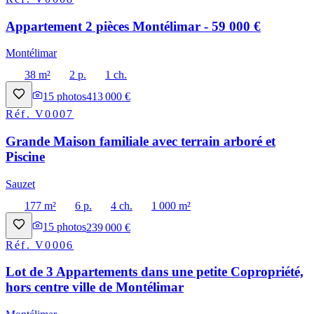
Appartement 2 pièces Montélimar - 59 000 €
Montélimar
38 m²
2 p.
1 ch.
15
photos
413 000 €
Réf.
V0007
Grande Maison familiale avec terrain arboré et
Piscine
Sauzet
177 m²
6 p.
4 ch.
1 000 m²
15
photos
239 000 €
Réf.
V0006
Lot de 3 Appartements dans une petite Copropriété,
hors centre ville de Montélimar