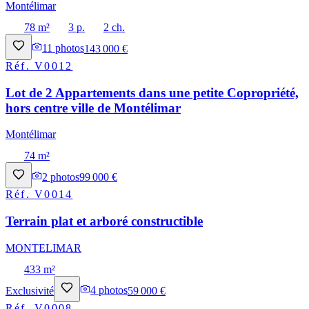
Montélimar
78 m²
3 p.
2 ch.
11
photos
143 000 €
Réf.
V0012
Lot de 2 Appartements dans une petite Copropriété,
hors centre ville de Montélimar
Montélimar
74 m²
2
photos
99 000 €
Réf.
V0014
Terrain plat et arboré constructible
MONTELIMAR
433 m²
Exclusivité
4
photos
59 000 €
Réf.
V0008