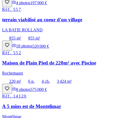
4
photos
197 000 €
Réf.
557
terrain viabilisé au coeur d'un village
LA BATIE ROLLAND
855 m²
855 m²
18
photos
520 000 €
Réf.
552
Maison de Plain Pied de 220m² avec Piscine
Rochemaure
220 m²
6 p.
4 ch.
3 424 m²
8
photos
575 000 €
Réf.
14120
A 5 mins est de Montelimar
Montélimar