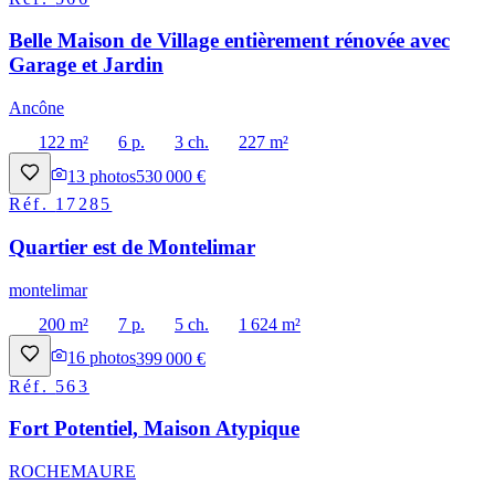
Belle Maison de Village entièrement rénovée avec
Garage et Jardin
Ancône
122 m²
6 p.
3 ch.
227 m²
13
photos
530 000 €
Réf.
17285
Quartier est de Montelimar
montelimar
200 m²
7 p.
5 ch.
1 624 m²
16
photos
399 000 €
Réf.
563
Fort Potentiel, Maison Atypique
ROCHEMAURE