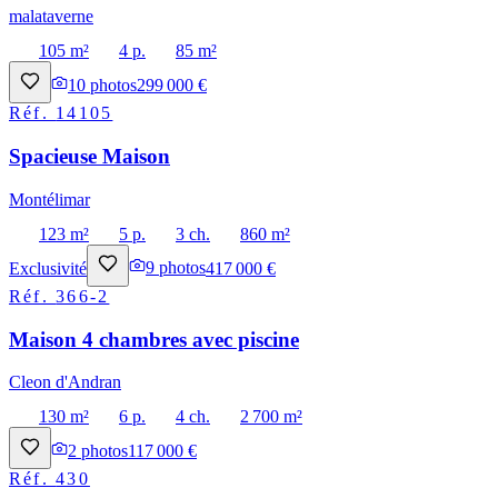
malataverne
105 m²
4 p.
85 m²
10
photos
299 000 €
Réf.
14105
Spacieuse Maison
Montélimar
123 m²
5 p.
3 ch.
860 m²
Exclusivité
9
photos
417 000 €
Réf.
366-2
Maison 4 chambres avec piscine
Cleon d'Andran
130 m²
6 p.
4 ch.
2 700 m²
2
photos
117 000 €
Réf.
430