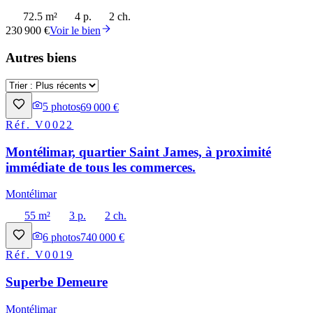
72.5 m²
4 p.
2 ch.
230 900 €
Voir le bien
Autres biens
5
photos
69 000 €
Réf.
V0022
Montélimar, quartier Saint James, à proximité
immédiate de tous les commerces.
Montélimar
55 m²
3 p.
2 ch.
6
photos
740 000 €
Réf.
V0019
Superbe Demeure
Montélimar