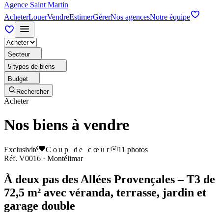
Agence Saint Martin
Acheter
Louer
Vendre
Estimer
Gérer
Nos agences
Notre équipe
Secteur
5 types de biens
Budget
Rechercher
Acheter
Nos biens à vendre
Exclusivité
Coup de cœur
11
photos
Réf.
V0016
·
Montélimar
À deux pas des Allées Provençales – T3 de
72,5 m² avec véranda, terrasse, jardin et
garage double