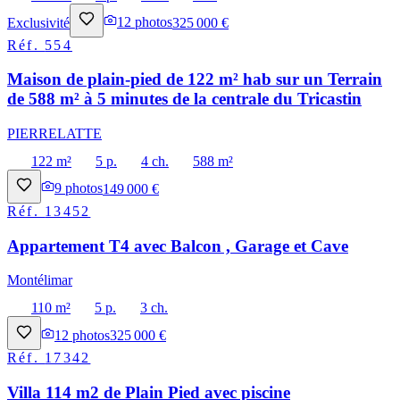
Exclusivité
12
photos
325 000 €
Réf.
554
Maison de plain-pied de 122 m² hab sur un Terrain
de 588 m² à 5 minutes de la centrale du Tricastin
PIERRELATTE
122 m²
5 p.
4 ch.
588 m²
9
photos
149 000 €
Réf.
13452
Appartement T4 avec Balcon , Garage et Cave
Montélimar
110 m²
5 p.
3 ch.
12
photos
325 000 €
Réf.
17342
Villa 114 m2 de Plain Pied avec piscine