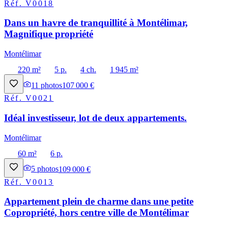
Réf.
V0018
Dans un havre de tranquillité à Montélimar,
Magnifique propriété
Montélimar
220 m²
5 p.
4 ch.
1 945 m²
11
photos
107 000 €
Réf.
V0021
Idéal investisseur, lot de deux appartements.
Montélimar
60 m²
6 p.
5
photos
109 000 €
Réf.
V0013
Appartement plein de charme dans une petite
Copropriété, hors centre ville de Montélimar