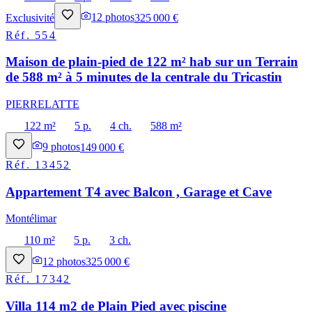
Exclusivité
12
photos
325 000 €
Réf.
554
Maison de plain-pied de 122 m² hab sur un Terrain
de 588 m² à 5 minutes de la centrale du Tricastin
PIERRELATTE
122 m²
5 p.
4 ch.
588 m²
9
photos
149 000 €
Réf.
13452
Appartement T4 avec Balcon , Garage et Cave
Montélimar
110 m²
5 p.
3 ch.
12
photos
325 000 €
Réf.
17342
Villa 114 m2 de Plain Pied avec piscine