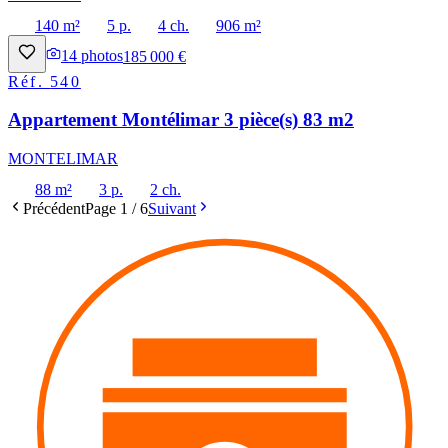
140 m²
5 p.
4 ch.
906 m²
14
photos
185 000 €
Réf.
540
Appartement Montélimar 3 pièce(s) 83 m2
MONTELIMAR
88 m²
3 p.
2 ch.
Précédent
Page
1
/
6
Suivant