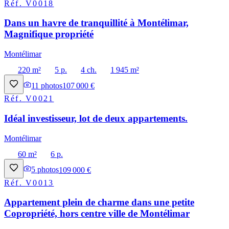
Réf.
V0018
Dans un havre de tranquillité à Montélimar,
Magnifique propriété
Montélimar
220 m²
5 p.
4 ch.
1 945 m²
11
photos
107 000 €
Réf.
V0021
Idéal investisseur, lot de deux appartements.
Montélimar
60 m²
6 p.
5
photos
109 000 €
Réf.
V0013
Appartement plein de charme dans une petite
Copropriété, hors centre ville de Montélimar