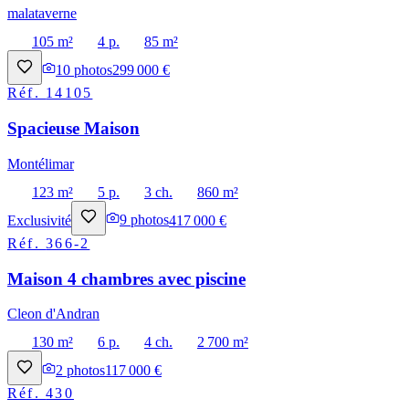
malataverne
105 m²
4 p.
85 m²
10
photos
299 000 €
Réf.
14105
Spacieuse Maison
Montélimar
123 m²
5 p.
3 ch.
860 m²
Exclusivité
9
photos
417 000 €
Réf.
366-2
Maison 4 chambres avec piscine
Cleon d'Andran
130 m²
6 p.
4 ch.
2 700 m²
2
photos
117 000 €
Réf.
430