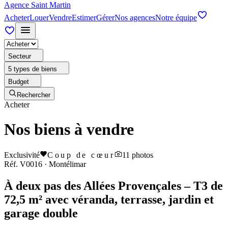
Agence Saint Martin
Acheter
Louer
Vendre
Estimer
Gérer
Nos agences
Notre équipe
Secteur
5 types de biens
Budget
Rechercher
Acheter
Nos biens à vendre
Exclusivité
Coup de cœur
11
photos
Réf.
V0016
·
Montélimar
À deux pas des Allées Provençales – T3 de
72,5 m² avec véranda, terrasse, jardin et
garage double