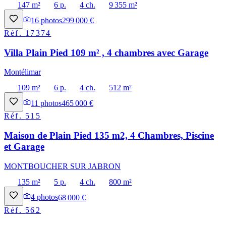
147 m²
6 p.
4 ch.
9 355 m²
16
photos
299 000 €
Réf.
17374
Villa Plain Pied 109 m² , 4 chambres avec Garage
Montélimar
109 m²
6 p.
4 ch.
512 m²
11
photos
465 000 €
Réf.
515
Maison de Plain Pied 135 m2, 4 Chambres, Piscine
et Garage
MONTBOUCHER SUR JABRON
135 m²
5 p.
4 ch.
800 m²
4
photos
68 000 €
Réf.
562