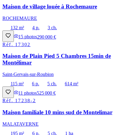
Maison de village louée à Rochemaure
ROCHEMAURE
132 m²
4 p.
3 ch.
15
photos
290 000 €
Réf.
17302
Maison de Plain Pied 5 Chambres 15min de
Montélimar
Saint-Gervais-sur-Roubion
115 m²
6 p.
5 ch.
614 m²
11
photos
525 000 €
Réf.
17238-2
Maison familiale 10 mins sud de Montelimar
MALATAVERNE
195 m²
6 p.
5 ch.
1 ha