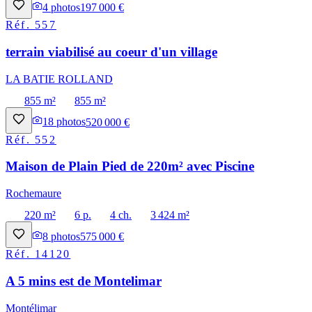
4
photos
197 000 €
Réf.
557
terrain viabilisé au coeur d'un village
LA BATIE ROLLAND
855 m²
855 m²
18
photos
520 000 €
Réf.
552
Maison de Plain Pied de 220m² avec Piscine
Rochemaure
220 m²
6 p.
4 ch.
3 424 m²
8
photos
575 000 €
Réf.
14120
A 5 mins est de Montelimar
Montélimar