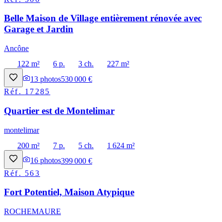
Belle Maison de Village entièrement rénovée avec
Garage et Jardin
Ancône
122 m²
6 p.
3 ch.
227 m²
13
photos
530 000 €
Réf.
17285
Quartier est de Montelimar
montelimar
200 m²
7 p.
5 ch.
1 624 m²
16
photos
399 000 €
Réf.
563
Fort Potentiel, Maison Atypique
ROCHEMAURE