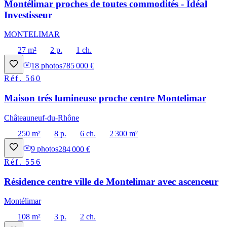
Montélimar proches de toutes commodités - Idéal
Investisseur
MONTELIMAR
27 m²
2 p.
1 ch.
18
photos
785 000 €
Réf.
560
Maison trés lumineuse proche centre Montelimar
Châteauneuf-du-Rhône
250 m²
8 p.
6 ch.
2 300 m²
9
photos
284 000 €
Réf.
556
Résidence centre ville de Montelimar avec ascenceur
Montélimar
108 m²
3 p.
2 ch.