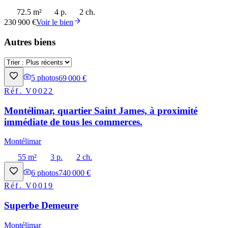
72.5 m²
4 p.
2 ch.
230 900 €
Voir le bien
Autres biens
5
photos
69 000 €
Réf.
V0022
Montélimar, quartier Saint James, à proximité
immédiate de tous les commerces.
Montélimar
55 m²
3 p.
2 ch.
6
photos
740 000 €
Réf.
V0019
Superbe Demeure
Montélimar