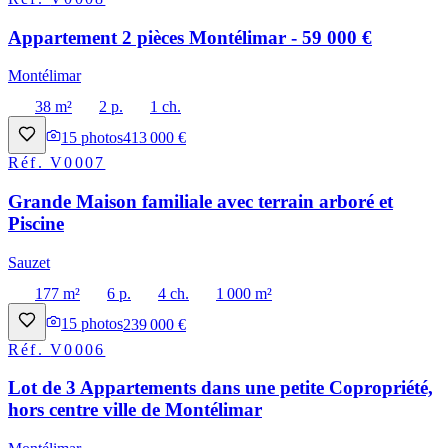
Appartement 2 pièces Montélimar - 59 000 €
Montélimar
38 m²
2 p.
1 ch.
15
photos
413 000 €
Réf.
V0007
Grande Maison familiale avec terrain arboré et
Piscine
Sauzet
177 m²
6 p.
4 ch.
1 000 m²
15
photos
239 000 €
Réf.
V0006
Lot de 3 Appartements dans une petite Copropriété,
hors centre ville de Montélimar