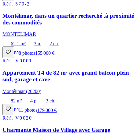
Réf.
570-2
Montélimar, dans un quartier recherché ,à proximité
des commodités
MONTELIMAR
62.1 m²
3 p.
2 ch.
8
photos
155 000 €
Réf.
V0001
Appartement T4 de 82 m² avec grand balcon plein
sud, garage et cave
Montélimar (26200)
82 m²
4 p.
3 ch.
11
photos
179 000 €
Réf.
V0020
Charmante Maison de Village avec Garage