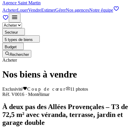
Agence Saint Martin
Acheter
Louer
Vendre
Estimer
Gérer
Nos agences
Notre équipe
Secteur
5 types de biens
Budget
Rechercher
Acheter
Nos biens à vendre
Exclusivité
Coup de cœur
11
photos
Réf.
V0016
·
Montélimar
À deux pas des Allées Provençales – T3 de
72,5 m² avec véranda, terrasse, jardin et
garage double