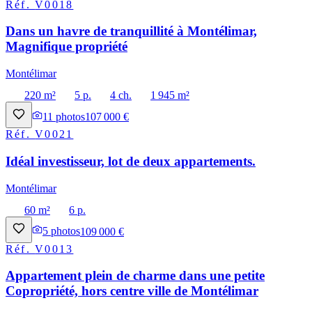
Réf.
V0018
Dans un havre de tranquillité à Montélimar,
Magnifique propriété
Montélimar
220 m²
5 p.
4 ch.
1 945 m²
11
photos
107 000 €
Réf.
V0021
Idéal investisseur, lot de deux appartements.
Montélimar
60 m²
6 p.
5
photos
109 000 €
Réf.
V0013
Appartement plein de charme dans une petite
Copropriété, hors centre ville de Montélimar