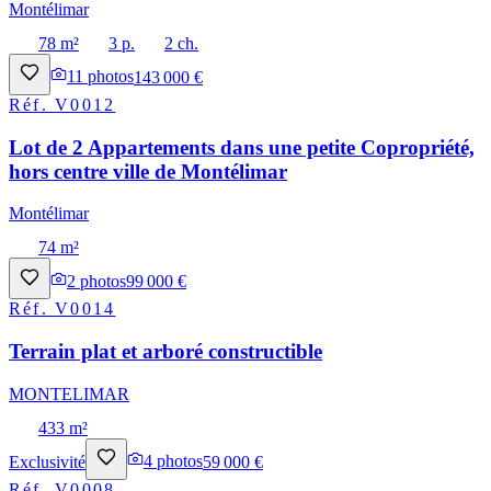
Montélimar
78 m²
3 p.
2 ch.
11
photos
143 000 €
Réf.
V0012
Lot de 2 Appartements dans une petite Copropriété,
hors centre ville de Montélimar
Montélimar
74 m²
2
photos
99 000 €
Réf.
V0014
Terrain plat et arboré constructible
MONTELIMAR
433 m²
Exclusivité
4
photos
59 000 €
Réf.
V0008