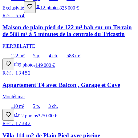
Exclusivité
12
photos
325 000 €
Réf.
554
Maison de plain-pied de 122 m² hab sur un Terrain
de 588 m² à 5 minutes de la centrale du Tricastin
PIERRELATTE
122 m²
5 p.
4 ch.
588 m²
9
photos
149 000 €
Réf.
13452
Appartement T4 avec Balcon , Garage et Cave
Montélimar
110 m²
5 p.
3 ch.
12
photos
325 000 €
Réf.
17342
Villa 114 m2 de Plain Pied avec piscine