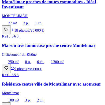
Montélimar proches de toutes commodités - Idéal
Investisseur
MONTELIMAR
27 m²
2 p.
1 ch.
18
photos
785 000 €
Réf.
560
Maison trés lumineuse proche centre Montelimar
Châteauneuf-du-Rhône
250 m²
8 p.
6 ch.
2 300 m²
9
photos
284 000 €
Réf.
556
Résidence centre ville de Montelimar avec ascenceur
Montélimar
108 m²
3 p.
2 ch.