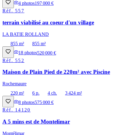
4
photos
197 000 €
Réf.
557
terrain viabilisé au coeur d'un village
LA BATIE ROLLAND
855 m²
855 m²
18
photos
520 000 €
Réf.
552
Maison de Plain Pied de 220m² avec Piscine
Rochemaure
220 m²
6 p.
4 ch.
3 424 m²
8
photos
575 000 €
Réf.
14120
A 5 mins est de Montelimar
Montélimar