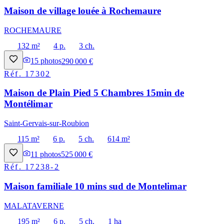
Maison de village louée à Rochemaure
ROCHEMAURE
132 m²
4 p.
3 ch.
15
photos
290 000 €
Réf.
17302
Maison de Plain Pied 5 Chambres 15min de
Montélimar
Saint-Gervais-sur-Roubion
115 m²
6 p.
5 ch.
614 m²
11
photos
525 000 €
Réf.
17238-2
Maison familiale 10 mins sud de Montelimar
MALATAVERNE
195 m²
6 p.
5 ch.
1 ha