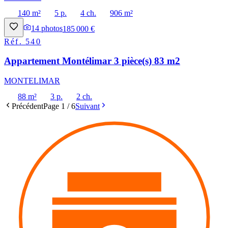
140 m²
5 p.
4 ch.
906 m²
14
photos
185 000 €
Réf.
540
Appartement Montélimar 3 pièce(s) 83 m2
MONTELIMAR
88 m²
3 p.
2 ch.
Précédent
Page
1
/
6
Suivant