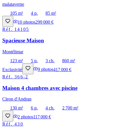
malataverne
105 m²
4 p.
85 m²
10
photos
299 000 €
Réf.
14105
Spacieuse Maison
Montélimar
123 m²
5 p.
3 ch.
860 m²
Exclusivité
9
photos
417 000 €
Réf.
366-2
Maison 4 chambres avec piscine
Cleon d'Andran
130 m²
6 p.
4 ch.
2 700 m²
2
photos
117 000 €
Réf.
430