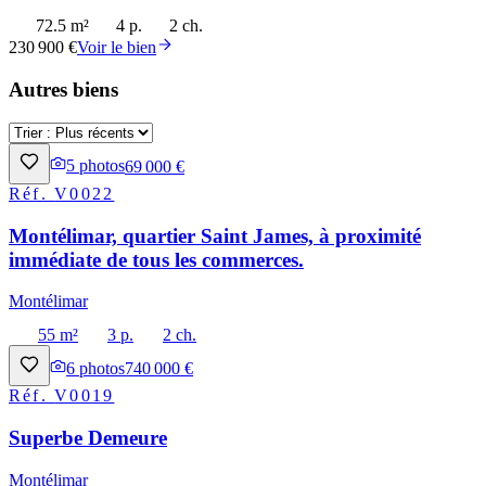
72.5 m²
4 p.
2 ch.
230 900 €
Voir le bien
Autres biens
5
photos
69 000 €
Réf.
V0022
Montélimar, quartier Saint James, à proximité
immédiate de tous les commerces.
Montélimar
55 m²
3 p.
2 ch.
6
photos
740 000 €
Réf.
V0019
Superbe Demeure
Montélimar