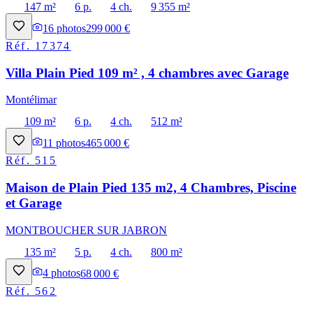
147 m²
6 p.
4 ch.
9 355 m²
16
photos
299 000 €
Réf.
17374
Villa Plain Pied 109 m² , 4 chambres avec Garage
Montélimar
109 m²
6 p.
4 ch.
512 m²
11
photos
465 000 €
Réf.
515
Maison de Plain Pied 135 m2, 4 Chambres, Piscine
et Garage
MONTBOUCHER SUR JABRON
135 m²
5 p.
4 ch.
800 m²
4
photos
68 000 €
Réf.
562