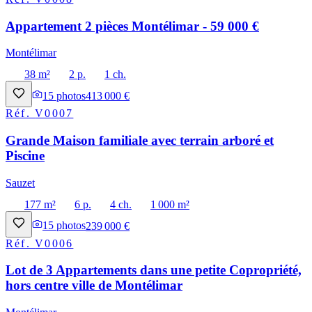
Appartement 2 pièces Montélimar - 59 000 €
Montélimar
38 m²
2 p.
1 ch.
15
photos
413 000 €
Réf.
V0007
Grande Maison familiale avec terrain arboré et
Piscine
Sauzet
177 m²
6 p.
4 ch.
1 000 m²
15
photos
239 000 €
Réf.
V0006
Lot de 3 Appartements dans une petite Copropriété,
hors centre ville de Montélimar