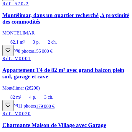
Réf.
570-2
Montélimar, dans un quartier recherché ,à proximité
des commodités
MONTELIMAR
62.1 m²
3 p.
2 ch.
8
photos
155 000 €
Réf.
V0001
Appartement T4 de 82 m² avec grand balcon plein
sud, garage et cave
Montélimar (26200)
82 m²
4 p.
3 ch.
11
photos
179 000 €
Réf.
V0020
Charmante Maison de Village avec Garage