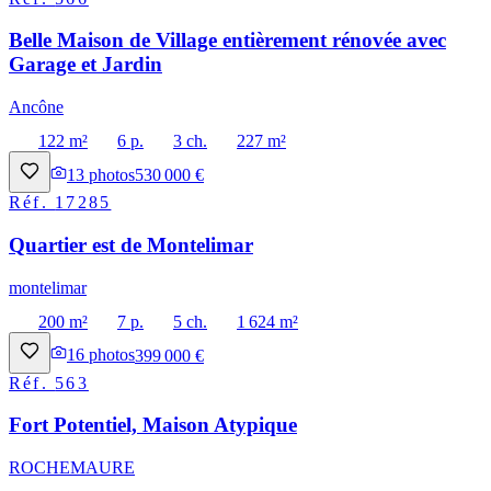
Belle Maison de Village entièrement rénovée avec
Garage et Jardin
Ancône
122 m²
6 p.
3 ch.
227 m²
13
photos
530 000 €
Réf.
17285
Quartier est de Montelimar
montelimar
200 m²
7 p.
5 ch.
1 624 m²
16
photos
399 000 €
Réf.
563
Fort Potentiel, Maison Atypique
ROCHEMAURE