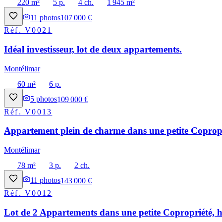
220 m²
5 p.
4 ch.
1 945 m²
11
photos
107 000 €
Réf.
V0021
Idéal investisseur, lot de deux appartements.
Montélimar
60 m²
6 p.
5
photos
109 000 €
Réf.
V0013
Appartement plein de charme dans une petite Copropri
Montélimar
78 m²
3 p.
2 ch.
11
photos
143 000 €
Réf.
V0012
Lot de 2 Appartements dans une petite Copropriété, h