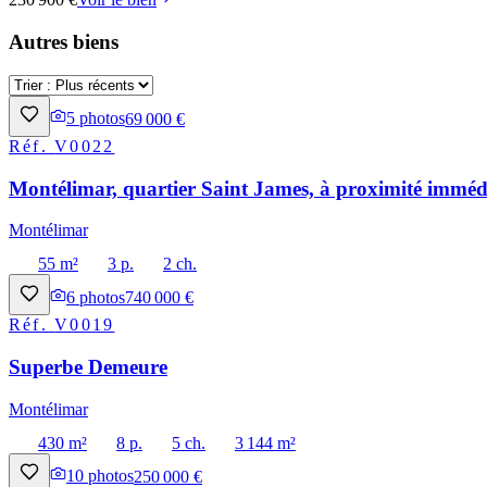
Autres biens
5
photos
69 000 €
Réf.
V0022
Montélimar, quartier Saint James, à proximité immédi
Montélimar
55 m²
3 p.
2 ch.
6
photos
740 000 €
Réf.
V0019
Superbe Demeure
Montélimar
430 m²
8 p.
5 ch.
3 144 m²
10
photos
250 000 €