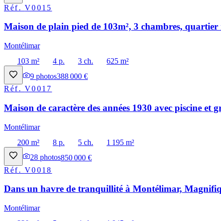
Réf.
V0015
Maison de plain pied de 103m², 3 chambres, quartier 
Montélimar
103 m²
4 p.
3 ch.
625 m²
9
photos
388 000 €
Réf.
V0017
Maison de caractère des années 1930 avec piscine et g
Montélimar
200 m²
8 p.
5 ch.
1 195 m²
28
photos
850 000 €
Réf.
V0018
Dans un havre de tranquillité à Montélimar, Magnifiq
Montélimar