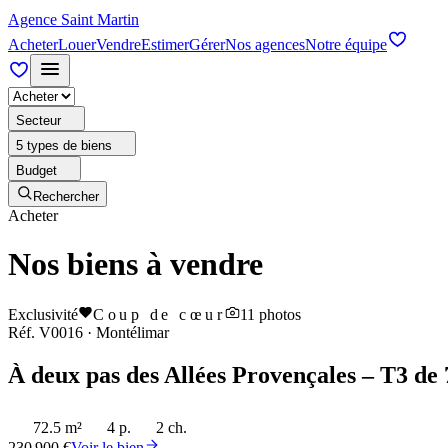
Agence Saint Martin
Acheter
Louer
Vendre
Estimer
Gérer
Nos agences
Notre équipe
Secteur
5 types de biens
Budget
Rechercher
Acheter
Nos biens à vendre
Exclusivité
Coup de cœur
11
photos
Réf.
V0016
·
Montélimar
À deux pas des Allées Provençales – T3 de 
72.5 m²
4 p.
2 ch.
230 900 €
Voir le bien