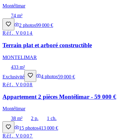
Montélimar
74 m²
2
photos
99 000 €
Réf.
V0014
Terrain plat et arboré constructible
MONTELIMAR
433 m²
Exclusivité
4
photos
59 000 €
Réf.
V0008
Appartement 2 pièces Montélimar - 59 000 €
Montélimar
38 m²
2 p.
1 ch.
15
photos
413 000 €
Réf.
V0007