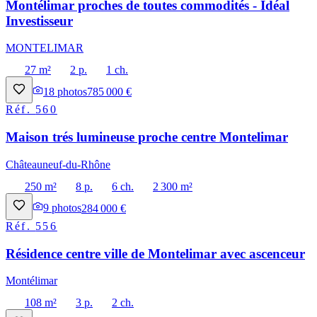
Montélimar proches de toutes commodités - Idéal
Investisseur
MONTELIMAR
27 m²
2 p.
1 ch.
18
photos
785 000 €
Réf.
560
Maison trés lumineuse proche centre Montelimar
Châteauneuf-du-Rhône
250 m²
8 p.
6 ch.
2 300 m²
9
photos
284 000 €
Réf.
556
Résidence centre ville de Montelimar avec ascenceur
Montélimar
108 m²
3 p.
2 ch.