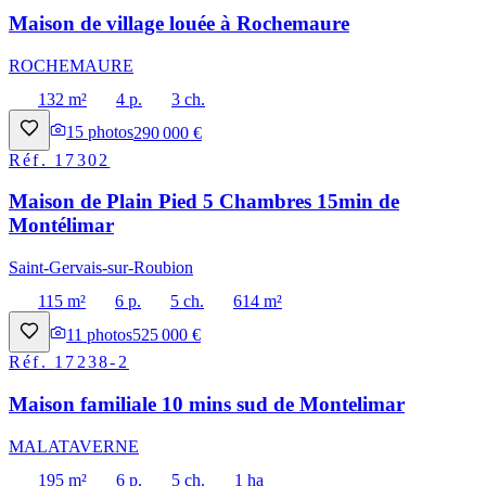
Maison de village louée à Rochemaure
ROCHEMAURE
132 m²
4 p.
3 ch.
15
photos
290 000 €
Réf.
17302
Maison de Plain Pied 5 Chambres 15min de
Montélimar
Saint-Gervais-sur-Roubion
115 m²
6 p.
5 ch.
614 m²
11
photos
525 000 €
Réf.
17238-2
Maison familiale 10 mins sud de Montelimar
MALATAVERNE
195 m²
6 p.
5 ch.
1 ha