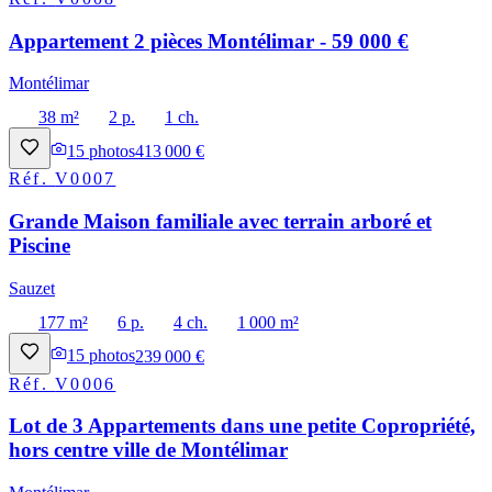
Appartement 2 pièces Montélimar - 59 000 €
Montélimar
38 m²
2 p.
1 ch.
15
photos
413 000 €
Réf.
V0007
Grande Maison familiale avec terrain arboré et
Piscine
Sauzet
177 m²
6 p.
4 ch.
1 000 m²
15
photos
239 000 €
Réf.
V0006
Lot de 3 Appartements dans une petite Copropriété,
hors centre ville de Montélimar