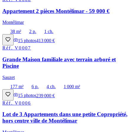
Appartement 2 pièces Montélimar - 59 000 €
Montélimar
38 m²
2 p.
1 ch.
15
photos
413 000 €
Réf.
V0007
Grande Maison familiale avec terrain arboré et
Piscine
Sauzet
177 m²
6 p.
4 ch.
1 000 m²
15
photos
239 000 €
Réf.
V0006
Lot de 3 Appartements dans une petite Copropriété,
hors centre ville de Montélimar