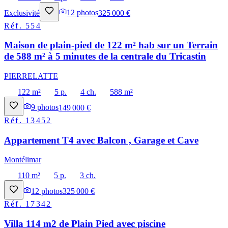
Exclusivité
12
photos
325 000 €
Réf.
554
Maison de plain-pied de 122 m² hab sur un Terrain
de 588 m² à 5 minutes de la centrale du Tricastin
PIERRELATTE
122 m²
5 p.
4 ch.
588 m²
9
photos
149 000 €
Réf.
13452
Appartement T4 avec Balcon , Garage et Cave
Montélimar
110 m²
5 p.
3 ch.
12
photos
325 000 €
Réf.
17342
Villa 114 m2 de Plain Pied avec piscine