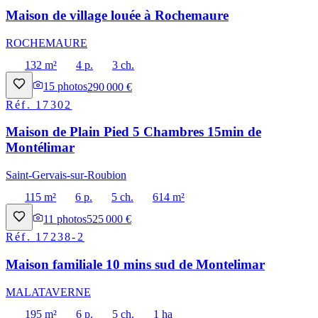
Maison de village louée à Rochemaure
ROCHEMAURE
132 m²
4 p.
3 ch.
15
photos
290 000 €
Réf.
17302
Maison de Plain Pied 5 Chambres 15min de
Montélimar
Saint-Gervais-sur-Roubion
115 m²
6 p.
5 ch.
614 m²
11
photos
525 000 €
Réf.
17238-2
Maison familiale 10 mins sud de Montelimar
MALATAVERNE
195 m²
6 p.
5 ch.
1 ha