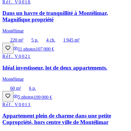
Réf.
V0018
Dans un havre de tranquillité à Montélimar,
Magnifique propriété
Montélimar
220 m²
5 p.
4 ch.
1 945 m²
11
photos
107 000 €
Réf.
V0021
Idéal investisseur, lot de deux appartements.
Montélimar
60 m²
6 p.
5
photos
109 000 €
Réf.
V0013
Appartement plein de charme dans une petite
Copropriété, hors centre ville de Montélimar