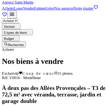
Agence Saint Martin
Acheter
Louer
Vendre
Estimer
Gérer
Nos agences
Notre équipe
Secteur
5 types de biens
Budget
Rechercher
Acheter
Nos biens à vendre
Exclusivité
Coup de cœur
11
photos
Réf.
V0016
·
Montélimar
À deux pas des Allées Provençales – T3 de
72,5 m² avec véranda, terrasse, jardin et
garage double