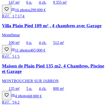
147 m²
6 p.
4 ch.
9 355 m²
16
photos
299 000 €
Réf.
17374
Villa Plain Pied 109 m² , 4 chambres avec Garage
Montélimar
109 m²
6 p.
4 ch.
512 m²
11
photos
465 000 €
Réf.
515
Maison de Plain Pied 135 m2, 4 Chambres, Piscine
et Garage
MONTBOUCHER SUR JABRON
135 m²
5 p.
4 ch.
800 m²
4
photos
68 000 €
Réf.
562