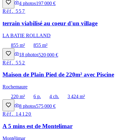
4
photos
197 000 €
Réf.
557
terrain viabilisé au coeur d'un village
LA BATIE ROLLAND
855 m²
855 m²
18
photos
520 000 €
Réf.
552
Maison de Plain Pied de 220m² avec Piscine
Rochemaure
220 m²
6 p.
4 ch.
3 424 m²
8
photos
575 000 €
Réf.
14120
A 5 mins est de Montelimar
Montélimar