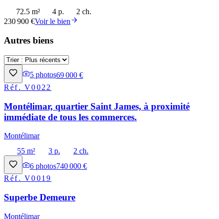
72.5 m²
4 p.
2 ch.
230 900 €
Voir le bien
Autres biens
5
photos
69 000 €
Réf.
V0022
Montélimar, quartier Saint James, à proximité
immédiate de tous les commerces.
Montélimar
55 m²
3 p.
2 ch.
6
photos
740 000 €
Réf.
V0019
Superbe Demeure
Montélimar