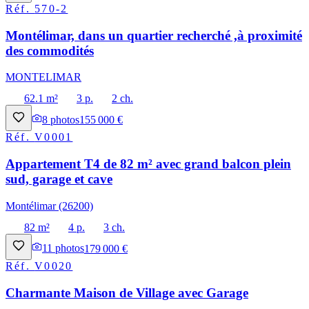
Réf.
570-2
Montélimar, dans un quartier recherché ,à proximité
des commodités
MONTELIMAR
62.1 m²
3 p.
2 ch.
8
photos
155 000 €
Réf.
V0001
Appartement T4 de 82 m² avec grand balcon plein
sud, garage et cave
Montélimar (26200)
82 m²
4 p.
3 ch.
11
photos
179 000 €
Réf.
V0020
Charmante Maison de Village avec Garage