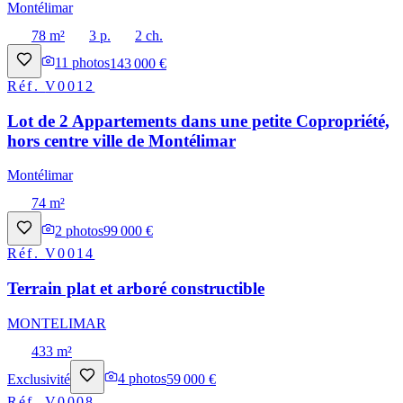
Montélimar
78 m²
3 p.
2 ch.
11
photos
143 000 €
Réf.
V0012
Lot de 2 Appartements dans une petite Copropriété,
hors centre ville de Montélimar
Montélimar
74 m²
2
photos
99 000 €
Réf.
V0014
Terrain plat et arboré constructible
MONTELIMAR
433 m²
Exclusivité
4
photos
59 000 €
Réf.
V0008