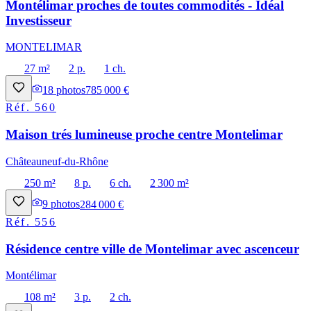
Montélimar proches de toutes commodités - Idéal
Investisseur
MONTELIMAR
27 m²
2 p.
1 ch.
18
photos
785 000 €
Réf.
560
Maison trés lumineuse proche centre Montelimar
Châteauneuf-du-Rhône
250 m²
8 p.
6 ch.
2 300 m²
9
photos
284 000 €
Réf.
556
Résidence centre ville de Montelimar avec ascenceur
Montélimar
108 m²
3 p.
2 ch.