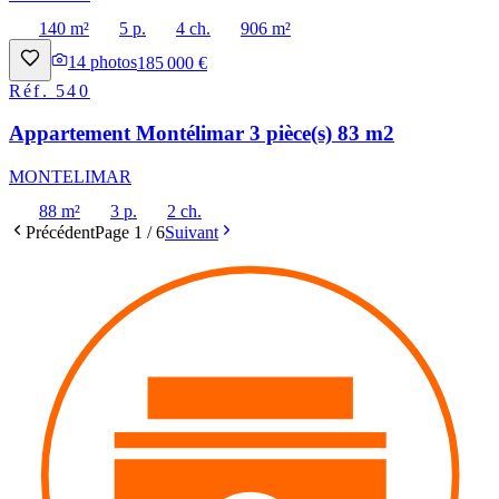
140 m²
5 p.
4 ch.
906 m²
14
photos
185 000 €
Réf.
540
Appartement Montélimar 3 pièce(s) 83 m2
MONTELIMAR
88 m²
3 p.
2 ch.
Précédent
Page
1
/
6
Suivant