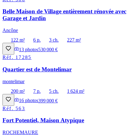
Belle Maison de Village entièrement rénovée avec
Garage et Jardin
Ancône
122 m²
6 p.
3 ch.
227 m²
13
photos
530 000 €
Réf.
17285
Quartier est de Montelimar
montelimar
200 m²
7 p.
5 ch.
1 624 m²
16
photos
399 000 €
Réf.
563
Fort Potentiel, Maison Atypique
ROCHEMAURE