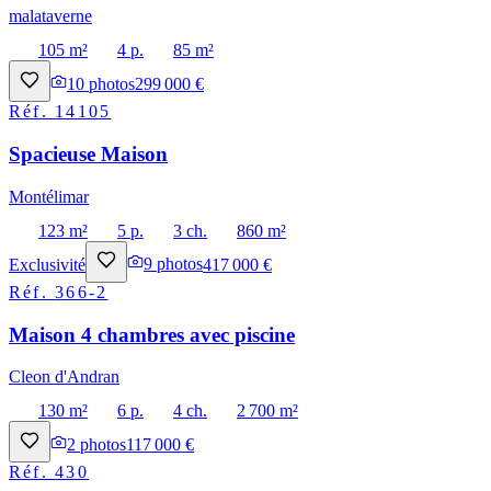
malataverne
105 m²
4 p.
85 m²
10
photos
299 000 €
Réf.
14105
Spacieuse Maison
Montélimar
123 m²
5 p.
3 ch.
860 m²
Exclusivité
9
photos
417 000 €
Réf.
366-2
Maison 4 chambres avec piscine
Cleon d'Andran
130 m²
6 p.
4 ch.
2 700 m²
2
photos
117 000 €
Réf.
430