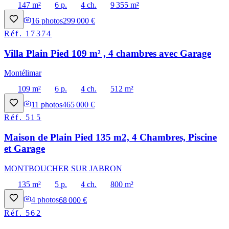
147 m²
6 p.
4 ch.
9 355 m²
16
photos
299 000 €
Réf.
17374
Villa Plain Pied 109 m² , 4 chambres avec Garage
Montélimar
109 m²
6 p.
4 ch.
512 m²
11
photos
465 000 €
Réf.
515
Maison de Plain Pied 135 m2, 4 Chambres, Piscine
et Garage
MONTBOUCHER SUR JABRON
135 m²
5 p.
4 ch.
800 m²
4
photos
68 000 €
Réf.
562