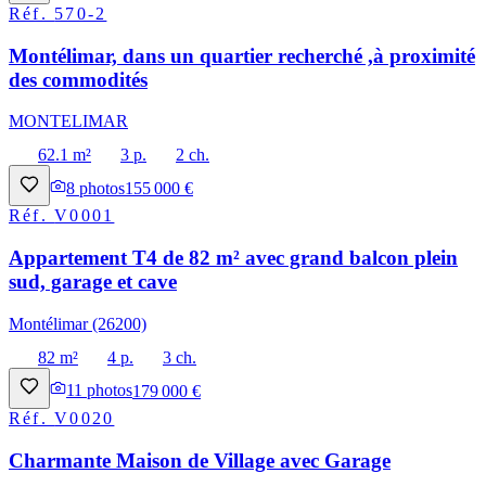
Réf.
570-2
Montélimar, dans un quartier recherché ,à proximité
des commodités
MONTELIMAR
62.1 m²
3 p.
2 ch.
8
photos
155 000 €
Réf.
V0001
Appartement T4 de 82 m² avec grand balcon plein
sud, garage et cave
Montélimar (26200)
82 m²
4 p.
3 ch.
11
photos
179 000 €
Réf.
V0020
Charmante Maison de Village avec Garage