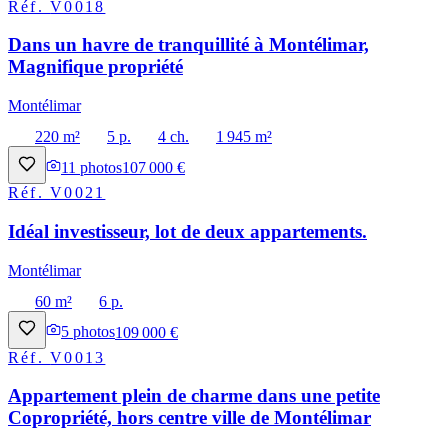
Réf.
V0018
Dans un havre de tranquillité à Montélimar,
Magnifique propriété
Montélimar
220 m²
5 p.
4 ch.
1 945 m²
11
photos
107 000 €
Réf.
V0021
Idéal investisseur, lot de deux appartements.
Montélimar
60 m²
6 p.
5
photos
109 000 €
Réf.
V0013
Appartement plein de charme dans une petite
Copropriété, hors centre ville de Montélimar