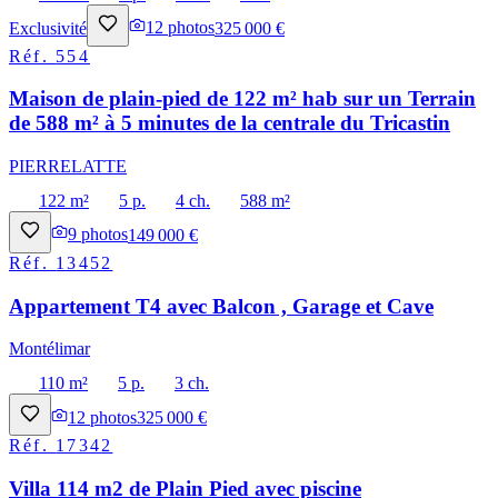
Exclusivité
12
photos
325 000 €
Réf.
554
Maison de plain-pied de 122 m² hab sur un Terrain
de 588 m² à 5 minutes de la centrale du Tricastin
PIERRELATTE
122 m²
5 p.
4 ch.
588 m²
9
photos
149 000 €
Réf.
13452
Appartement T4 avec Balcon , Garage et Cave
Montélimar
110 m²
5 p.
3 ch.
12
photos
325 000 €
Réf.
17342
Villa 114 m2 de Plain Pied avec piscine