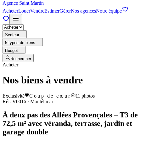
Agence Saint Martin
Acheter
Louer
Vendre
Estimer
Gérer
Nos agences
Notre équipe
Secteur
5 types de biens
Budget
Rechercher
Acheter
Nos biens à vendre
Exclusivité
Coup de cœur
11
photos
Réf.
V0016
·
Montélimar
À deux pas des Allées Provençales – T3 de
72,5 m² avec véranda, terrasse, jardin et
garage double