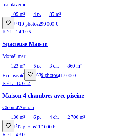
malataverne
105 m²
4 p.
85 m²
10
photos
299 000 €
Réf.
14105
Spacieuse Maison
Montélimar
123 m²
5 p.
3 ch.
860 m²
Exclusivité
9
photos
417 000 €
Réf.
366-2
Maison 4 chambres avec piscine
Cleon d'Andran
130 m²
6 p.
4 ch.
2 700 m²
2
photos
117 000 €
Réf.
430