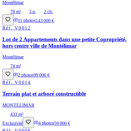
Montélimar
78 m²
3 p.
2 ch.
11
photos
143 000 €
Réf.
V0012
Lot de 2 Appartements dans une petite Copropriété,
hors centre ville de Montélimar
Montélimar
74 m²
2
photos
99 000 €
Réf.
V0014
Terrain plat et arboré constructible
MONTELIMAR
433 m²
Exclusivité
4
photos
59 000 €
Réf.
V0008