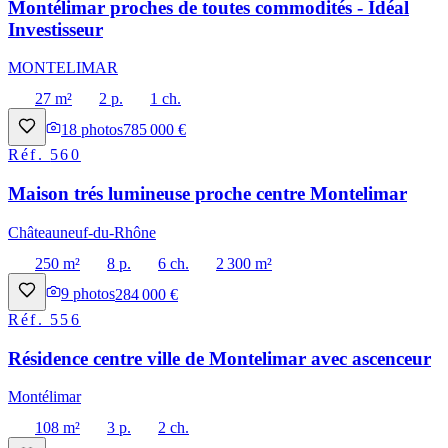
Montélimar proches de toutes commodités - Idéal
Investisseur
MONTELIMAR
27 m²
2 p.
1 ch.
18
photos
785 000 €
Réf.
560
Maison trés lumineuse proche centre Montelimar
Châteauneuf-du-Rhône
250 m²
8 p.
6 ch.
2 300 m²
9
photos
284 000 €
Réf.
556
Résidence centre ville de Montelimar avec ascenceur
Montélimar
108 m²
3 p.
2 ch.