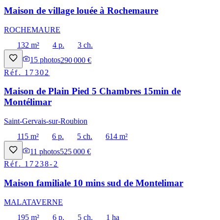
Maison de village louée à Rochemaure
ROCHEMAURE
132 m²
4 p.
3 ch.
15
photos
290 000 €
Réf.
17302
Maison de Plain Pied 5 Chambres 15min de
Montélimar
Saint-Gervais-sur-Roubion
115 m²
6 p.
5 ch.
614 m²
11
photos
525 000 €
Réf.
17238-2
Maison familiale 10 mins sud de Montelimar
MALATAVERNE
195 m²
6 p.
5 ch.
1 ha