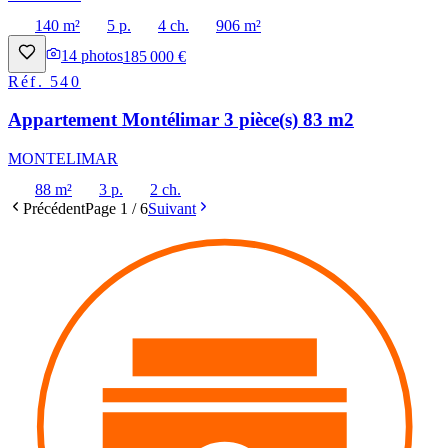
140 m²
5 p.
4 ch.
906 m²
14
photos
185 000 €
Réf.
540
Appartement Montélimar 3 pièce(s) 83 m2
MONTELIMAR
88 m²
3 p.
2 ch.
Précédent
Page
1
/
6
Suivant