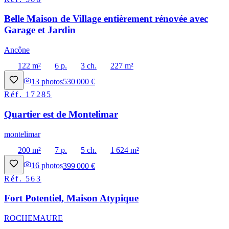
Belle Maison de Village entièrement rénovée avec
Garage et Jardin
Ancône
122 m²
6 p.
3 ch.
227 m²
13
photos
530 000 €
Réf.
17285
Quartier est de Montelimar
montelimar
200 m²
7 p.
5 ch.
1 624 m²
16
photos
399 000 €
Réf.
563
Fort Potentiel, Maison Atypique
ROCHEMAURE