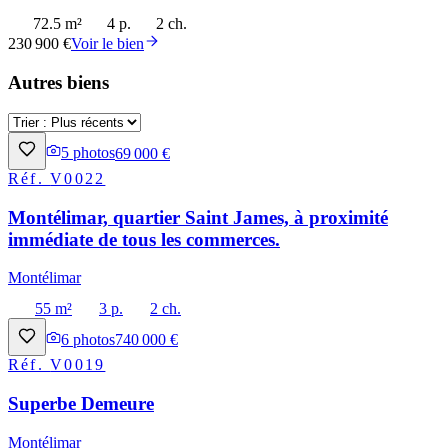
72.5 m²
4 p.
2 ch.
230 900 €
Voir le bien
Autres biens
5
photos
69 000 €
Réf.
V0022
Montélimar, quartier Saint James, à proximité
immédiate de tous les commerces.
Montélimar
55 m²
3 p.
2 ch.
6
photos
740 000 €
Réf.
V0019
Superbe Demeure
Montélimar