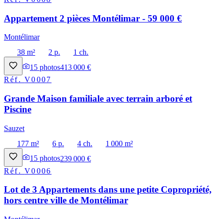
Appartement 2 pièces Montélimar - 59 000 €
Montélimar
38 m²
2 p.
1 ch.
15
photos
413 000 €
Réf.
V0007
Grande Maison familiale avec terrain arboré et
Piscine
Sauzet
177 m²
6 p.
4 ch.
1 000 m²
15
photos
239 000 €
Réf.
V0006
Lot de 3 Appartements dans une petite Copropriété,
hors centre ville de Montélimar