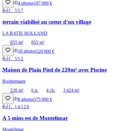
4
photos
197 000 €
Réf.
557
terrain viabilisé au coeur d'un village
LA BATIE ROLLAND
855 m²
855 m²
18
photos
520 000 €
Réf.
552
Maison de Plain Pied de 220m² avec Piscine
Rochemaure
220 m²
6 p.
4 ch.
3 424 m²
8
photos
575 000 €
Réf.
14120
A 5 mins est de Montelimar
Montélimar