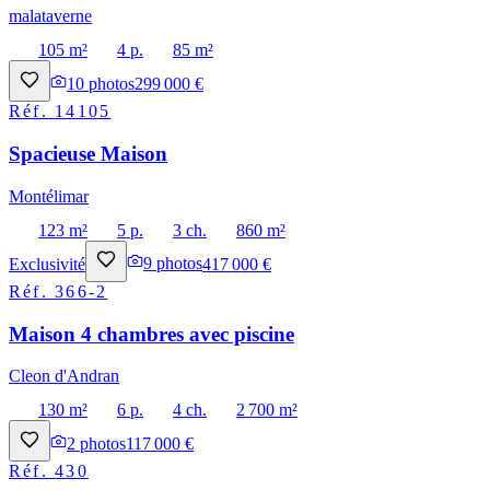
malataverne
105 m²
4 p.
85 m²
10
photos
299 000 €
Réf.
14105
Spacieuse Maison
Montélimar
123 m²
5 p.
3 ch.
860 m²
Exclusivité
9
photos
417 000 €
Réf.
366-2
Maison 4 chambres avec piscine
Cleon d'Andran
130 m²
6 p.
4 ch.
2 700 m²
2
photos
117 000 €
Réf.
430