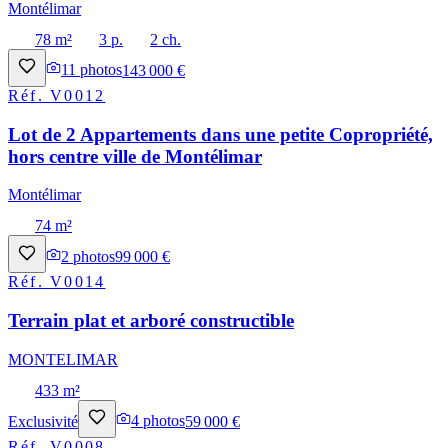
Montélimar
78 m²
3 p.
2 ch.
11
photos
143 000 €
Réf.
V0012
Lot de 2 Appartements dans une petite Copropriété,
hors centre ville de Montélimar
Montélimar
74 m²
2
photos
99 000 €
Réf.
V0014
Terrain plat et arboré constructible
MONTELIMAR
433 m²
Exclusivité
4
photos
59 000 €
Réf.
V0008