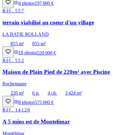
4
photos
197 000 €
Réf.
557
terrain viabilisé au coeur d'un village
LA BATIE ROLLAND
855 m²
855 m²
18
photos
520 000 €
Réf.
552
Maison de Plain Pied de 220m² avec Piscine
Rochemaure
220 m²
6 p.
4 ch.
3 424 m²
8
photos
575 000 €
Réf.
14120
A 5 mins est de Montelimar
Montélimar