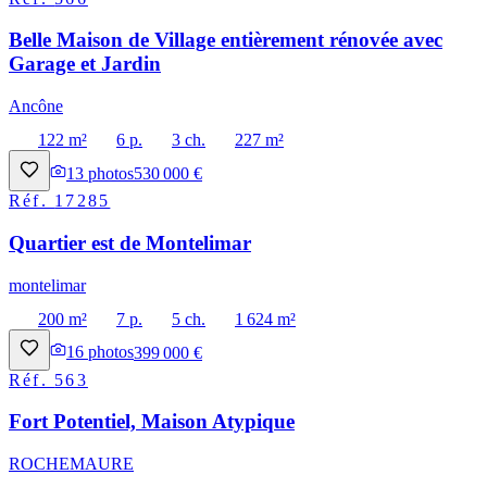
Belle Maison de Village entièrement rénovée avec
Garage et Jardin
Ancône
122 m²
6 p.
3 ch.
227 m²
13
photos
530 000 €
Réf.
17285
Quartier est de Montelimar
montelimar
200 m²
7 p.
5 ch.
1 624 m²
16
photos
399 000 €
Réf.
563
Fort Potentiel, Maison Atypique
ROCHEMAURE