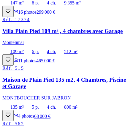
147 m²
6 p.
4 ch.
9 355 m²
16
photos
299 000 €
Réf.
17374
Villa Plain Pied 109 m² , 4 chambres avec Garage
Montélimar
109 m²
6 p.
4 ch.
512 m²
11
photos
465 000 €
Réf.
515
Maison de Plain Pied 135 m2, 4 Chambres, Piscine
et Garage
MONTBOUCHER SUR JABRON
135 m²
5 p.
4 ch.
800 m²
4
photos
68 000 €
Réf.
562