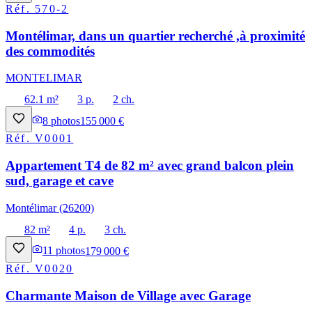
Réf.
570-2
Montélimar, dans un quartier recherché ,à proximité
des commodités
MONTELIMAR
62.1 m²
3 p.
2 ch.
8
photos
155 000 €
Réf.
V0001
Appartement T4 de 82 m² avec grand balcon plein
sud, garage et cave
Montélimar (26200)
82 m²
4 p.
3 ch.
11
photos
179 000 €
Réf.
V0020
Charmante Maison de Village avec Garage