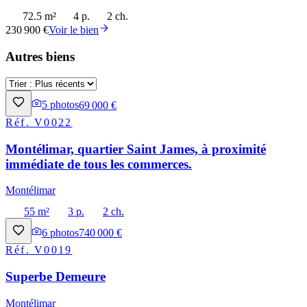
72.5 m²
4 p.
2 ch.
230 900 €
Voir le bien
Autres biens
5
photos
69 000 €
Réf.
V0022
Montélimar, quartier Saint James, à proximité
immédiate de tous les commerces.
Montélimar
55 m²
3 p.
2 ch.
6
photos
740 000 €
Réf.
V0019
Superbe Demeure
Montélimar