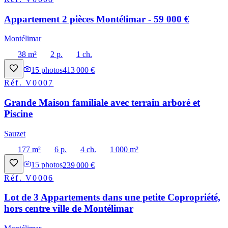
Appartement 2 pièces Montélimar - 59 000 €
Montélimar
38 m²
2 p.
1 ch.
15
photos
413 000 €
Réf.
V0007
Grande Maison familiale avec terrain arboré et
Piscine
Sauzet
177 m²
6 p.
4 ch.
1 000 m²
15
photos
239 000 €
Réf.
V0006
Lot de 3 Appartements dans une petite Copropriété,
hors centre ville de Montélimar