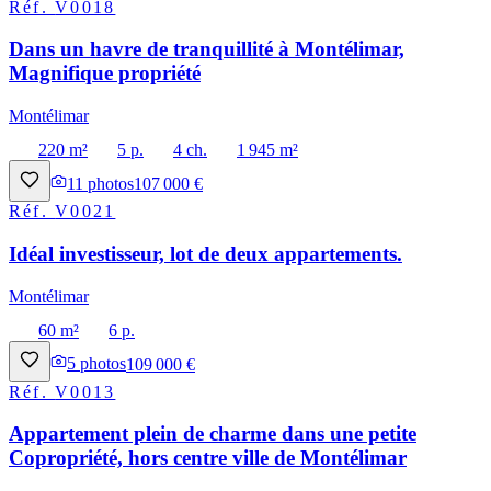
Réf.
V0018
Dans un havre de tranquillité à Montélimar,
Magnifique propriété
Montélimar
220 m²
5 p.
4 ch.
1 945 m²
11
photos
107 000 €
Réf.
V0021
Idéal investisseur, lot de deux appartements.
Montélimar
60 m²
6 p.
5
photos
109 000 €
Réf.
V0013
Appartement plein de charme dans une petite
Copropriété, hors centre ville de Montélimar