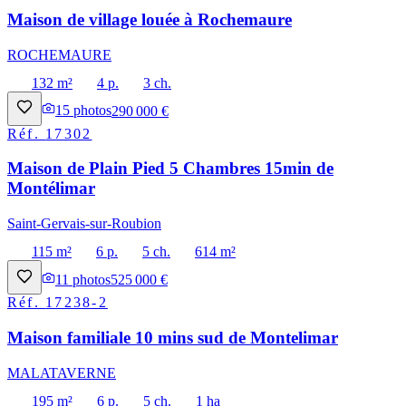
Maison de village louée à Rochemaure
ROCHEMAURE
132 m²
4 p.
3 ch.
15
photos
290 000 €
Réf.
17302
Maison de Plain Pied 5 Chambres 15min de
Montélimar
Saint-Gervais-sur-Roubion
115 m²
6 p.
5 ch.
614 m²
11
photos
525 000 €
Réf.
17238-2
Maison familiale 10 mins sud de Montelimar
MALATAVERNE
195 m²
6 p.
5 ch.
1 ha