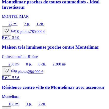
Montélimar proches de toutes commodités - Idéal
Investisseur
MONTELIMAR
27 m²
2 p.
1 ch.
18
photos
785 000 €
Réf.
560
Maison trés lumineuse proche centre Montelimar
Châteauneuf-du-Rhône
250 m²
8 p.
6 ch.
2 300 m²
9
photos
284 000 €
Réf.
556
Résidence centre ville de Montelimar avec ascenceur
Montélimar
108 m²
3 p.
2 ch.