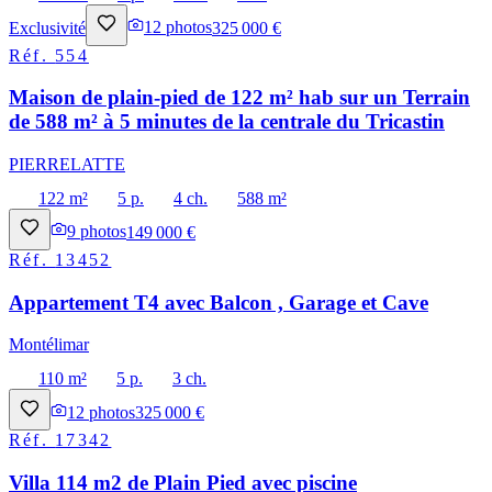
Exclusivité
12
photos
325 000 €
Réf.
554
Maison de plain-pied de 122 m² hab sur un Terrain
de 588 m² à 5 minutes de la centrale du Tricastin
PIERRELATTE
122 m²
5 p.
4 ch.
588 m²
9
photos
149 000 €
Réf.
13452
Appartement T4 avec Balcon , Garage et Cave
Montélimar
110 m²
5 p.
3 ch.
12
photos
325 000 €
Réf.
17342
Villa 114 m2 de Plain Pied avec piscine