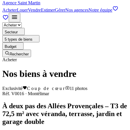
Agence Saint Martin
Acheter
Louer
Vendre
Estimer
Gérer
Nos agences
Notre équipe
Secteur
5 types de biens
Budget
Rechercher
Acheter
Nos biens à vendre
Exclusivité
Coup de cœur
11
photos
Réf.
V0016
·
Montélimar
À deux pas des Allées Provençales – T3 de
72,5 m² avec véranda, terrasse, jardin et
garage double