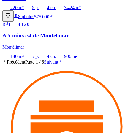
220 m²
6 p.
4 ch.
3 424 m²
8
photos
575 000 €
Réf.
14120
A 5 mins est de Montelimar
Montélimar
140 m²
5 p.
4 ch.
906 m²
Précédent
Page
1
/
6
Suivant