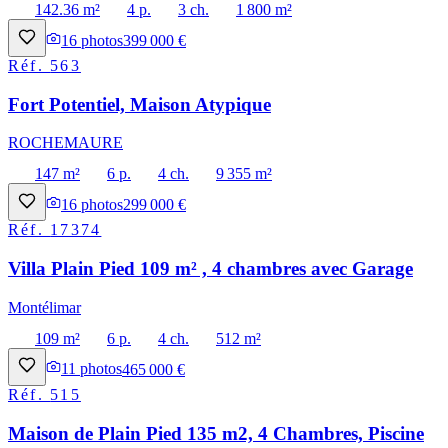
142.36 m²
4 p.
3 ch.
1 800 m²
16
photos
399 000 €
Réf.
563
Fort Potentiel, Maison Atypique
ROCHEMAURE
147 m²
6 p.
4 ch.
9 355 m²
16
photos
299 000 €
Réf.
17374
Villa Plain Pied 109 m² , 4 chambres avec Garage
Montélimar
109 m²
6 p.
4 ch.
512 m²
11
photos
465 000 €
Réf.
515
Maison de Plain Pied 135 m2, 4 Chambres, Piscine