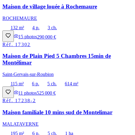
Maison de village louée à Rochemaure
ROCHEMAURE
132 m²
4 p.
3 ch.
15
photos
290 000 €
Réf.
17302
Maison de Plain Pied 5 Chambres 15min de
Montélimar
Saint-Gervais-sur-Roubion
115 m²
6 p.
5 ch.
614 m²
11
photos
525 000 €
Réf.
17238-2
Maison familiale 10 mins sud de Montelimar
MALATAVERNE
195 m²
6 p.
5 ch.
1 ha