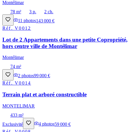
Montélimar
78 m²
3 p.
2 ch.
11
photos
143 000 €
Réf.
V0012
Lot de 2 Appartements dans une petite Copropriété,
hors centre ville de Montélimar
Montélimar
74 m²
2
photos
99 000 €
Réf.
V0014
Terrain plat et arboré constructible
MONTELIMAR
433 m²
Exclusivité
4
photos
59 000 €
Réf.
V0008