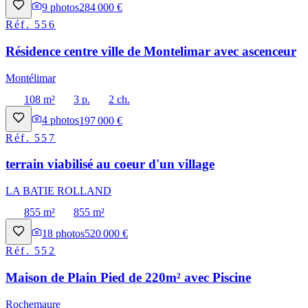
9
photos
284 000 €
Réf.
556
Résidence centre ville de Montelimar avec ascenceur
Montélimar
108 m²
3 p.
2 ch.
4
photos
197 000 €
Réf.
557
terrain viabilisé au coeur d'un village
LA BATIE ROLLAND
855 m²
855 m²
18
photos
520 000 €
Réf.
552
Maison de Plain Pied de 220m² avec Piscine
Rochemaure