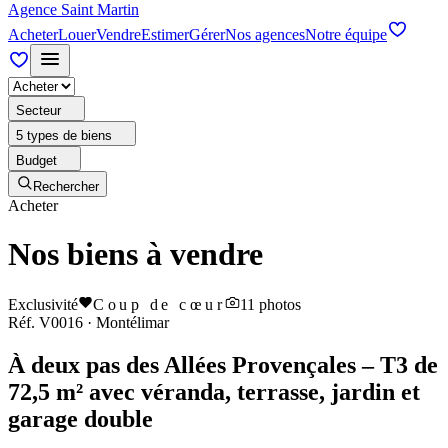
Agence Saint Martin
Acheter
Louer
Vendre
Estimer
Gérer
Nos agences
Notre équipe
Secteur
5 types de biens
Budget
Rechercher
Acheter
Nos biens à vendre
Exclusivité
Coup de cœur
11
photos
Réf.
V0016
·
Montélimar
À deux pas des Allées Provençales – T3 de
72,5 m² avec véranda, terrasse, jardin et
garage double