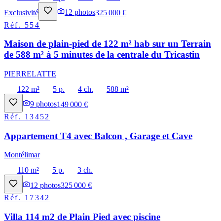
Exclusivité
12
photos
325 000 €
Réf.
554
Maison de plain-pied de 122 m² hab sur un Terrain
de 588 m² à 5 minutes de la centrale du Tricastin
PIERRELATTE
122 m²
5 p.
4 ch.
588 m²
9
photos
149 000 €
Réf.
13452
Appartement T4 avec Balcon , Garage et Cave
Montélimar
110 m²
5 p.
3 ch.
12
photos
325 000 €
Réf.
17342
Villa 114 m2 de Plain Pied avec piscine