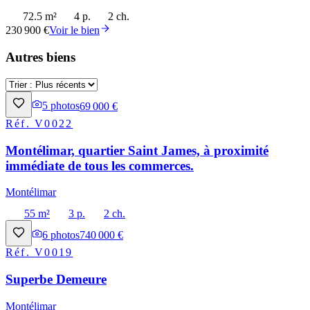
72.5 m²
4 p.
2 ch.
230 900 €
Voir le bien
Autres biens
5
photos
69 000 €
Réf.
V0022
Montélimar, quartier Saint James, à proximité
immédiate de tous les commerces.
Montélimar
55 m²
3 p.
2 ch.
6
photos
740 000 €
Réf.
V0019
Superbe Demeure
Montélimar