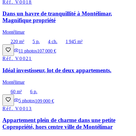
Réf.
V0018
Dans un havre de tranquillité à Montélimar,
Magnifique propriété
Montélimar
220 m²
5 p.
4 ch.
1 945 m²
11
photos
107 000 €
Réf.
V0021
Idéal investisseur, lot de deux appartements.
Montélimar
60 m²
6 p.
5
photos
109 000 €
Réf.
V0013
Appartement plein de charme dans une petite
Copropriété, hors centre ville de Montélimar