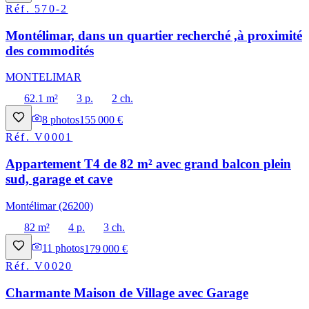
Réf.
570-2
Montélimar, dans un quartier recherché ,à proximité
des commodités
MONTELIMAR
62.1 m²
3 p.
2 ch.
8
photos
155 000 €
Réf.
V0001
Appartement T4 de 82 m² avec grand balcon plein
sud, garage et cave
Montélimar (26200)
82 m²
4 p.
3 ch.
11
photos
179 000 €
Réf.
V0020
Charmante Maison de Village avec Garage