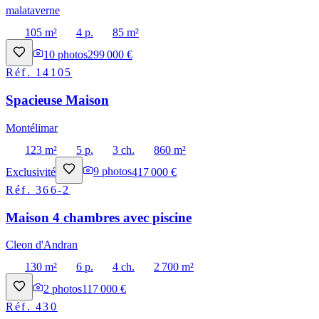
malataverne
105 m²
4 p.
85 m²
10
photos
299 000 €
Réf.
14105
Spacieuse Maison
Montélimar
123 m²
5 p.
3 ch.
860 m²
Exclusivité
9
photos
417 000 €
Réf.
366-2
Maison 4 chambres avec piscine
Cleon d'Andran
130 m²
6 p.
4 ch.
2 700 m²
2
photos
117 000 €
Réf.
430