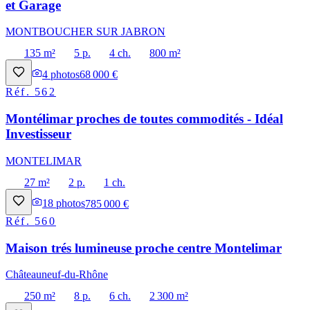
et Garage
MONTBOUCHER SUR JABRON
135 m²
5 p.
4 ch.
800 m²
4
photos
68 000 €
Réf.
562
Montélimar proches de toutes commodités - Idéal
Investisseur
MONTELIMAR
27 m²
2 p.
1 ch.
18
photos
785 000 €
Réf.
560
Maison trés lumineuse proche centre Montelimar
Châteauneuf-du-Rhône
250 m²
8 p.
6 ch.
2 300 m²