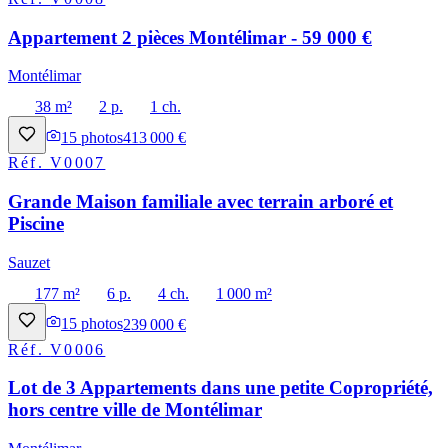
Appartement 2 pièces Montélimar - 59 000 €
Montélimar
38 m²
2 p.
1 ch.
15
photos
413 000 €
Réf.
V0007
Grande Maison familiale avec terrain arboré et
Piscine
Sauzet
177 m²
6 p.
4 ch.
1 000 m²
15
photos
239 000 €
Réf.
V0006
Lot de 3 Appartements dans une petite Copropriété,
hors centre ville de Montélimar