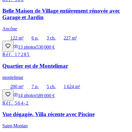
Belle Maison de Village entièrement rénovée avec
Garage et Jardin
Ancône
122 m²
6 p.
3 ch.
227 m²
13
photos
530 000 €
Réf.
17285
Quartier est de Montelimar
montelimar
200 m²
7 p.
5 ch.
1 624 m²
14
photos
589 000 €
Réf.
564-2
Vue dégagée, Villa récente avec Piscine
Saint-Montan