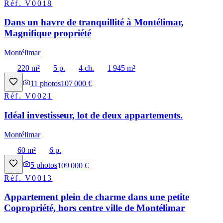
Réf.
V0018
Dans un havre de tranquillité à Montélimar,
Magnifique propriété
Montélimar
220 m²
5 p.
4 ch.
1 945 m²
11
photos
107 000 €
Réf.
V0021
Idéal investisseur, lot de deux appartements.
Montélimar
60 m²
6 p.
5
photos
109 000 €
Réf.
V0013
Appartement plein de charme dans une petite
Copropriété, hors centre ville de Montélimar