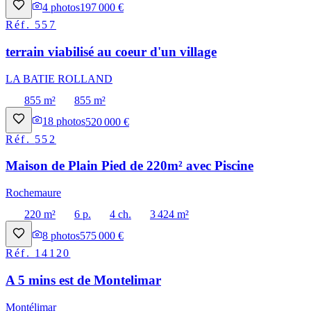
4
photos
197 000 €
Réf.
557
terrain viabilisé au coeur d'un village
LA BATIE ROLLAND
855 m²
855 m²
18
photos
520 000 €
Réf.
552
Maison de Plain Pied de 220m² avec Piscine
Rochemaure
220 m²
6 p.
4 ch.
3 424 m²
8
photos
575 000 €
Réf.
14120
A 5 mins est de Montelimar
Montélimar