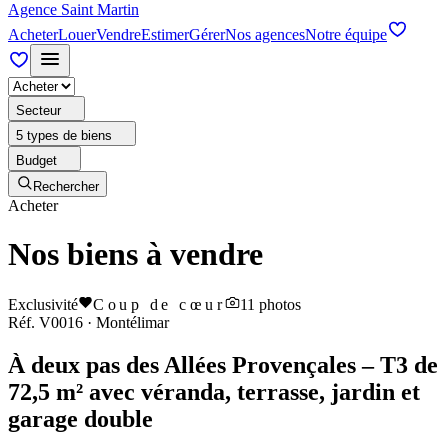
Agence Saint Martin
Acheter
Louer
Vendre
Estimer
Gérer
Nos agences
Notre équipe
Secteur
5 types de biens
Budget
Rechercher
Acheter
Nos biens à vendre
Exclusivité
Coup de cœur
11
photos
Réf.
V0016
·
Montélimar
À deux pas des Allées Provençales – T3 de
72,5 m² avec véranda, terrasse, jardin et
garage double