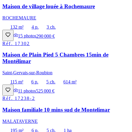
Maison de village louée à Rochemaure
ROCHEMAURE
132 m²
4 p.
3 ch.
15
photos
290 000 €
Réf.
17302
Maison de Plain Pied 5 Chambres 15min de
Montélimar
Saint-Gervais-sur-Roubion
115 m²
6 p.
5 ch.
614 m²
11
photos
525 000 €
Réf.
17238-2
Maison familiale 10 mins sud de Montelimar
MALATAVERNE
195 m²
6 p.
5 ch.
1 ha