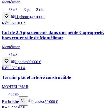
Montélimar
78 m²
3 p.
2 ch.
11
photos
143 000 €
Réf.
V0012
Lot de 2 Appartements dans une petite Copropriété,
hors centre ville de Montélimar
Montélimar
74 m²
2
photos
99 000 €
Réf.
V0014
Terrain plat et arboré constructible
MONTELIMAR
433 m²
Exclusivité
4
photos
59 000 €
Réf.
V0008