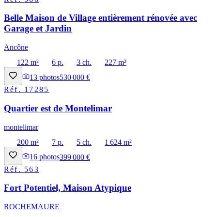
Belle Maison de Village entièrement rénovée avec
Garage et Jardin
Ancône
122 m²
6 p.
3 ch.
227 m²
13
photos
530 000 €
Réf.
17285
Quartier est de Montelimar
montelimar
200 m²
7 p.
5 ch.
1 624 m²
16
photos
399 000 €
Réf.
563
Fort Potentiel, Maison Atypique
ROCHEMAURE