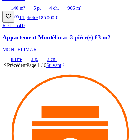
140 m²
5 p.
4 ch.
906 m²
14
photos
185 000 €
Réf.
540
Appartement Montélimar 3 pièce(s) 83 m2
MONTELIMAR
88 m²
3 p.
2 ch.
Précédent
Page
1
/
6
Suivant