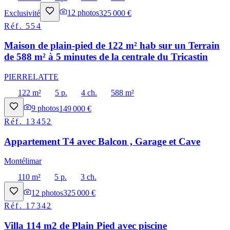
Exclusivité
12
photos
325 000 €
Réf.
554
Maison de plain-pied de 122 m² hab sur un Terrain
de 588 m² à 5 minutes de la centrale du Tricastin
PIERRELATTE
122 m²
5 p.
4 ch.
588 m²
9
photos
149 000 €
Réf.
13452
Appartement T4 avec Balcon , Garage et Cave
Montélimar
110 m²
5 p.
3 ch.
12
photos
325 000 €
Réf.
17342
Villa 114 m2 de Plain Pied avec piscine