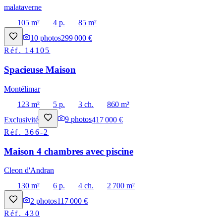
malataverne
105 m²
4 p.
85 m²
10
photos
299 000 €
Réf.
14105
Spacieuse Maison
Montélimar
123 m²
5 p.
3 ch.
860 m²
Exclusivité
9
photos
417 000 €
Réf.
366-2
Maison 4 chambres avec piscine
Cleon d'Andran
130 m²
6 p.
4 ch.
2 700 m²
2
photos
117 000 €
Réf.
430