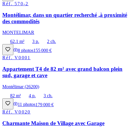
Réf.
570-2
Montélimar, dans un quartier recherché ,à proximité
des commodités
MONTELIMAR
62.1 m²
3 p.
2 ch.
8
photos
155 000 €
Réf.
V0001
Appartement T4 de 82 m² avec grand balcon plein
sud, garage et cave
Montélimar (26200)
82 m²
4 p.
3 ch.
11
photos
179 000 €
Réf.
V0020
Charmante Maison de Village avec Garage