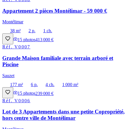
Appartement 2 pièces Montélimar - 59 000 €
Montélimar
38 m²
2 p.
1 ch.
15
photos
413 000 €
Réf.
V0007
Grande Maison familiale avec terrain arboré et
Piscine
Sauzet
177 m²
6 p.
4 ch.
1 000 m²
15
photos
239 000 €
Réf.
V0006
Lot de 3 Appartements dans une petite Copropriété,
hors centre ville de Montélimar