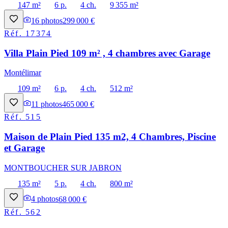
147 m²
6 p.
4 ch.
9 355 m²
16
photos
299 000 €
Réf.
17374
Villa Plain Pied 109 m² , 4 chambres avec Garage
Montélimar
109 m²
6 p.
4 ch.
512 m²
11
photos
465 000 €
Réf.
515
Maison de Plain Pied 135 m2, 4 Chambres, Piscine
et Garage
MONTBOUCHER SUR JABRON
135 m²
5 p.
4 ch.
800 m²
4
photos
68 000 €
Réf.
562