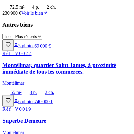
72.5 m²
4 p.
2 ch.
230 900 €
Voir le bien
Autres biens
5
photos
69 000 €
Réf.
V0022
Montélimar, quartier Saint James, à proximité
immédiate de tous les commerces.
Montélimar
55 m²
3 p.
2 ch.
6
photos
740 000 €
Réf.
V0019
Superbe Demeure
Montélimar