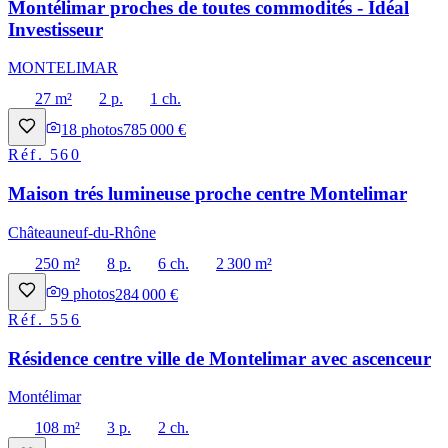
Montélimar proches de toutes commodités - Idéal
Investisseur
MONTELIMAR
27 m²
2 p.
1 ch.
18
photos
785 000 €
Réf.
560
Maison trés lumineuse proche centre Montelimar
Châteauneuf-du-Rhône
250 m²
8 p.
6 ch.
2 300 m²
9
photos
284 000 €
Réf.
556
Résidence centre ville de Montelimar avec ascenceur
Montélimar
108 m²
3 p.
2 ch.