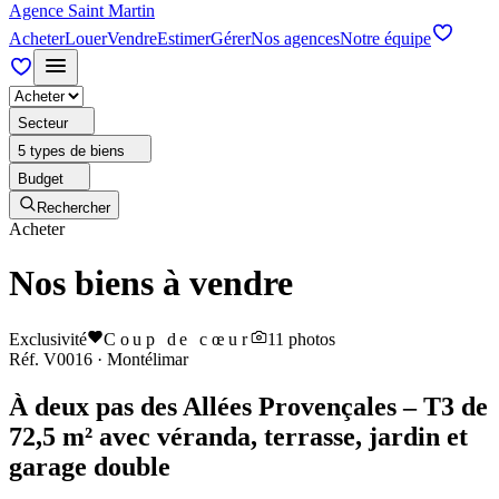
Agence Saint Martin
Acheter
Louer
Vendre
Estimer
Gérer
Nos agences
Notre équipe
Secteur
5 types de biens
Budget
Rechercher
Acheter
Nos biens à vendre
Exclusivité
Coup de cœur
11
photos
Réf.
V0016
·
Montélimar
À deux pas des Allées Provençales – T3 de
72,5 m² avec véranda, terrasse, jardin et
garage double