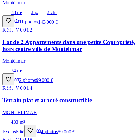
Montélimar
78 m²
3 p.
2 ch.
11
photos
143 000 €
Réf.
V0012
Lot de 2 Appartements dans une petite Copropriété,
hors centre ville de Montélimar
Montélimar
74 m²
2
photos
99 000 €
Réf.
V0014
Terrain plat et arboré constructible
MONTELIMAR
433 m²
Exclusivité
4
photos
59 000 €
Réf.
V0008