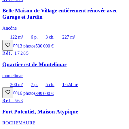
Belle Maison de Village entièrement rénovée avec
Garage et Jardin
Ancône
122 m²
6 p.
3 ch.
227 m²
13
photos
530 000 €
Réf.
17285
Quartier est de Montelimar
montelimar
200 m²
7 p.
5 ch.
1 624 m²
16
photos
399 000 €
Réf.
563
Fort Potentiel, Maison Atypique
ROCHEMAURE