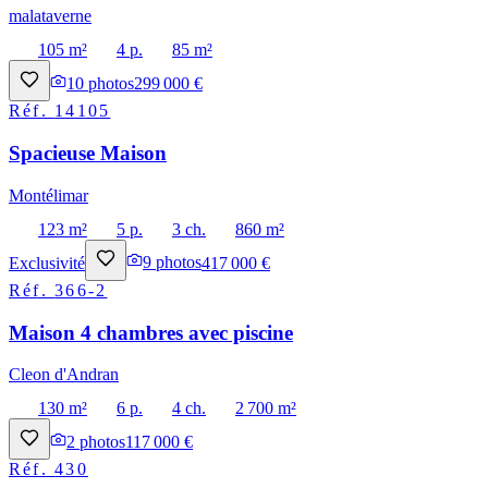
malataverne
105 m²
4 p.
85 m²
10
photos
299 000 €
Réf.
14105
Spacieuse Maison
Montélimar
123 m²
5 p.
3 ch.
860 m²
Exclusivité
9
photos
417 000 €
Réf.
366-2
Maison 4 chambres avec piscine
Cleon d'Andran
130 m²
6 p.
4 ch.
2 700 m²
2
photos
117 000 €
Réf.
430