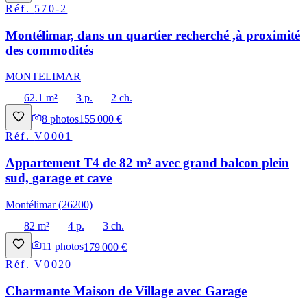
Réf.
570-2
Montélimar, dans un quartier recherché ,à proximité
des commodités
MONTELIMAR
62.1 m²
3 p.
2 ch.
8
photos
155 000 €
Réf.
V0001
Appartement T4 de 82 m² avec grand balcon plein
sud, garage et cave
Montélimar (26200)
82 m²
4 p.
3 ch.
11
photos
179 000 €
Réf.
V0020
Charmante Maison de Village avec Garage