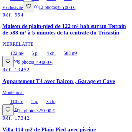
Exclusivité
12
photos
325 000 €
Réf.
554
Maison de plain-pied de 122 m² hab sur un Terrain
de 588 m² à 5 minutes de la centrale du Tricastin
PIERRELATTE
122 m²
5 p.
4 ch.
588 m²
9
photos
149 000 €
Réf.
13452
Appartement T4 avec Balcon , Garage et Cave
Montélimar
110 m²
5 p.
3 ch.
12
photos
325 000 €
Réf.
17342
Villa 114 m2 de Plain Pied avec piscine