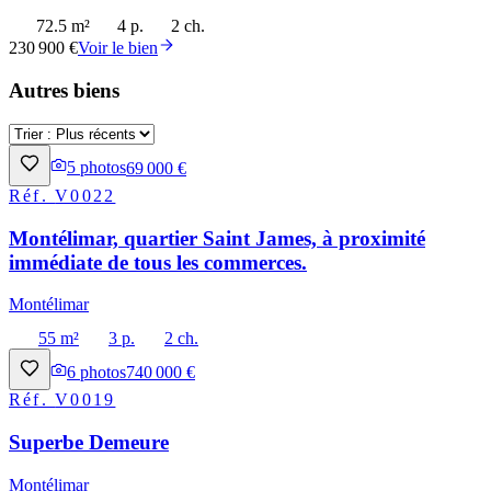
72.5 m²
4 p.
2 ch.
230 900 €
Voir le bien
Autres biens
5
photos
69 000 €
Réf.
V0022
Montélimar, quartier Saint James, à proximité
immédiate de tous les commerces.
Montélimar
55 m²
3 p.
2 ch.
6
photos
740 000 €
Réf.
V0019
Superbe Demeure
Montélimar