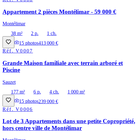
Appartement 2 pièces Montélimar - 59 000 €
Montélimar
38 m²
2 p.
1 ch.
15
photos
413 000 €
Réf.
V0007
Grande Maison familiale avec terrain arboré et
Piscine
Sauzet
177 m²
6 p.
4 ch.
1 000 m²
15
photos
239 000 €
Réf.
V0006
Lot de 3 Appartements dans une petite Copropriété,
hors centre ville de Montélimar