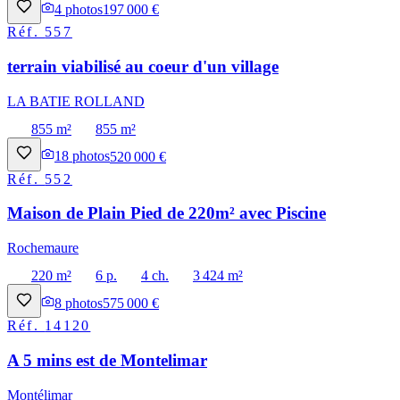
4
photos
197 000 €
Réf.
557
terrain viabilisé au coeur d'un village
LA BATIE ROLLAND
855 m²
855 m²
18
photos
520 000 €
Réf.
552
Maison de Plain Pied de 220m² avec Piscine
Rochemaure
220 m²
6 p.
4 ch.
3 424 m²
8
photos
575 000 €
Réf.
14120
A 5 mins est de Montelimar
Montélimar