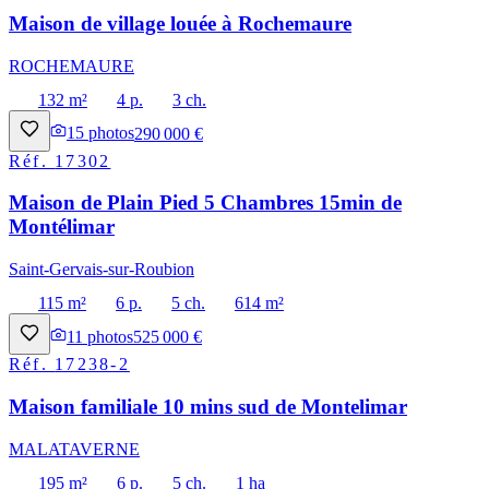
Maison de village louée à Rochemaure
ROCHEMAURE
132 m²
4 p.
3 ch.
15
photos
290 000 €
Réf.
17302
Maison de Plain Pied 5 Chambres 15min de
Montélimar
Saint-Gervais-sur-Roubion
115 m²
6 p.
5 ch.
614 m²
11
photos
525 000 €
Réf.
17238-2
Maison familiale 10 mins sud de Montelimar
MALATAVERNE
195 m²
6 p.
5 ch.
1 ha