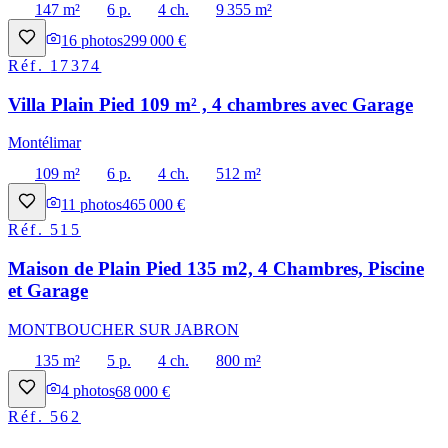
147 m²
6 p.
4 ch.
9 355 m²
16
photos
299 000 €
Réf.
17374
Villa Plain Pied 109 m² , 4 chambres avec Garage
Montélimar
109 m²
6 p.
4 ch.
512 m²
11
photos
465 000 €
Réf.
515
Maison de Plain Pied 135 m2, 4 Chambres, Piscine
et Garage
MONTBOUCHER SUR JABRON
135 m²
5 p.
4 ch.
800 m²
4
photos
68 000 €
Réf.
562