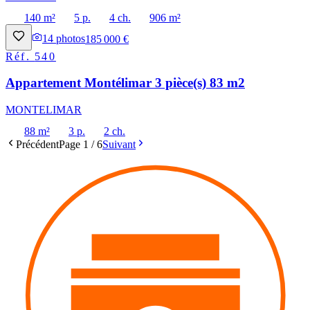
140 m²
5 p.
4 ch.
906 m²
14
photos
185 000 €
Réf.
540
Appartement Montélimar 3 pièce(s) 83 m2
MONTELIMAR
88 m²
3 p.
2 ch.
Précédent
Page
1
/
6
Suivant