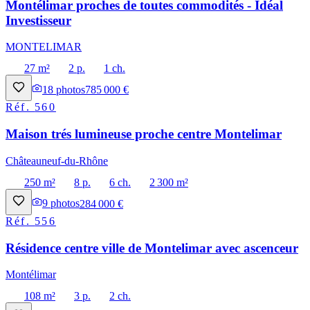
Montélimar proches de toutes commodités - Idéal
Investisseur
MONTELIMAR
27 m²
2 p.
1 ch.
18
photos
785 000 €
Réf.
560
Maison trés lumineuse proche centre Montelimar
Châteauneuf-du-Rhône
250 m²
8 p.
6 ch.
2 300 m²
9
photos
284 000 €
Réf.
556
Résidence centre ville de Montelimar avec ascenceur
Montélimar
108 m²
3 p.
2 ch.