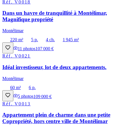
Réf.
V0018
Dans un havre de tranquillité à Montélimar,
Magnifique propriété
Montélimar
220 m²
5 p.
4 ch.
1 945 m²
11
photos
107 000 €
Réf.
V0021
Idéal investisseur, lot de deux appartements.
Montélimar
60 m²
6 p.
5
photos
109 000 €
Réf.
V0013
Appartement plein de charme dans une petite
Copropriété, hors centre ville de Montélimar