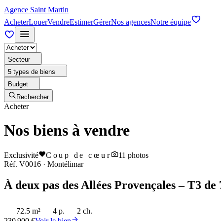
Agence Saint Martin
Acheter
Louer
Vendre
Estimer
Gérer
Nos agences
Notre équipe
Secteur
5 types de biens
Budget
Rechercher
Acheter
Nos biens à vendre
Exclusivité
Coup de cœur
11
photos
Réf.
V0016
·
Montélimar
À deux pas des Allées Provençales – T3 de 
72.5 m²
4 p.
2 ch.
230 900 €
Voir le bien