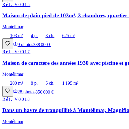
Réf.
V0015
Maison de plain pied de 103m², 3 chambres, quartier 
Montélimar
103 m²
4 p.
3 ch.
625 m²
9
photos
388 000 €
Réf.
V0017
Maison de caractère des années 1930 avec piscine et g
Montélimar
200 m²
8 p.
5 ch.
1 195 m²
28
photos
850 000 €
Réf.
V0018
Dans un havre de tranquillité à Montélimar, Magnifiq
Montélimar