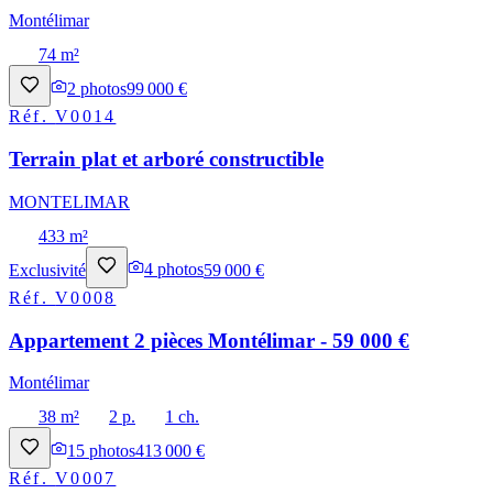
Montélimar
74 m²
2
photos
99 000 €
Réf.
V0014
Terrain plat et arboré constructible
MONTELIMAR
433 m²
Exclusivité
4
photos
59 000 €
Réf.
V0008
Appartement 2 pièces Montélimar - 59 000 €
Montélimar
38 m²
2 p.
1 ch.
15
photos
413 000 €
Réf.
V0007