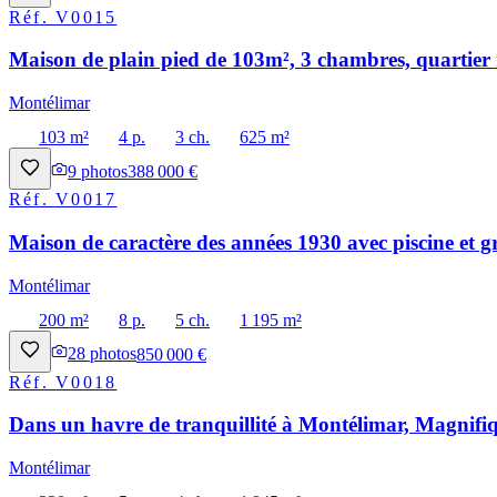
Réf.
V0015
Maison de plain pied de 103m², 3 chambres, quartier 
Montélimar
103 m²
4 p.
3 ch.
625 m²
9
photos
388 000 €
Réf.
V0017
Maison de caractère des années 1930 avec piscine et g
Montélimar
200 m²
8 p.
5 ch.
1 195 m²
28
photos
850 000 €
Réf.
V0018
Dans un havre de tranquillité à Montélimar, Magnifiq
Montélimar