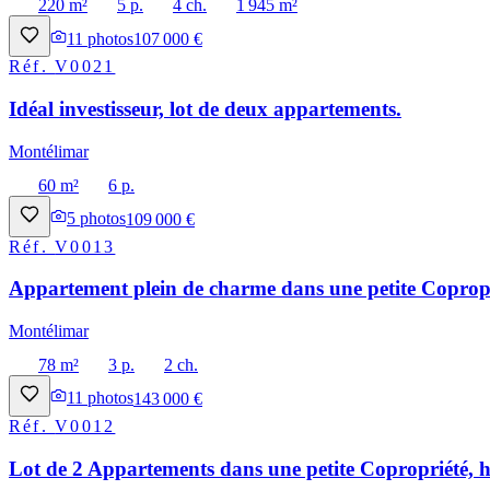
220 m²
5 p.
4 ch.
1 945 m²
11
photos
107 000 €
Réf.
V0021
Idéal investisseur, lot de deux appartements.
Montélimar
60 m²
6 p.
5
photos
109 000 €
Réf.
V0013
Appartement plein de charme dans une petite Copropri
Montélimar
78 m²
3 p.
2 ch.
11
photos
143 000 €
Réf.
V0012
Lot de 2 Appartements dans une petite Copropriété, h