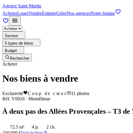
Agence Saint Martin
Acheter
Louer
Vendre
Estimer
Gérer
Nos agences
Notre équipe
Secteur
5 types de biens
Budget
Rechercher
Acheter
Nos biens à vendre
Exclusivité
Coup de cœur
11
photos
Réf.
V0016
·
Montélimar
À deux pas des Allées Provençales – T3 de 
72.5 m²
4 p.
2 ch.
230 900 €
Voir le bien