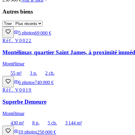
Autres biens
5
photos
69 000 €
Réf.
V0022
Montélimar, quartier Saint James, à proximité immédi
Montélimar
55 m²
3 p.
2 ch.
6
photos
740 000 €
Réf.
V0019
Superbe Demeure
Montélimar
430 m²
8 p.
5 ch.
3 144 m²
10
photos
250 000 €