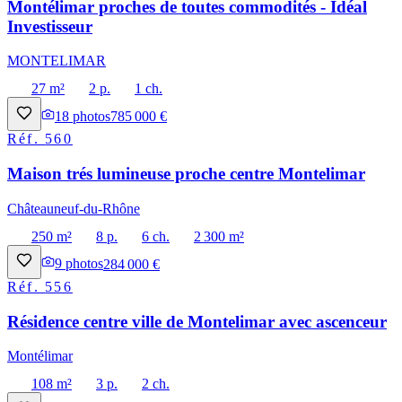
Montélimar proches de toutes commodités - Idéal
Investisseur
MONTELIMAR
27 m²
2 p.
1 ch.
18
photos
785 000 €
Réf.
560
Maison trés lumineuse proche centre Montelimar
Châteauneuf-du-Rhône
250 m²
8 p.
6 ch.
2 300 m²
9
photos
284 000 €
Réf.
556
Résidence centre ville de Montelimar avec ascenceur
Montélimar
108 m²
3 p.
2 ch.