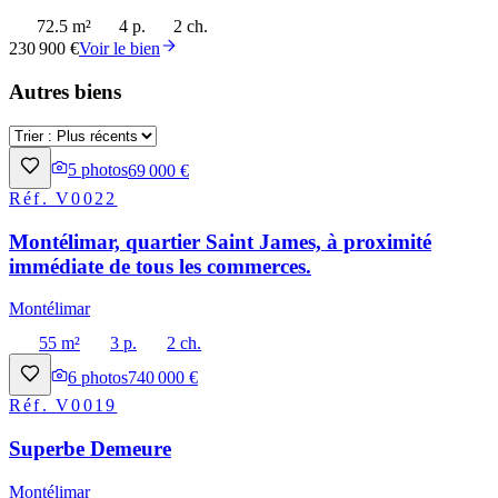
72.5 m²
4 p.
2 ch.
230 900 €
Voir le bien
Autres biens
5
photos
69 000 €
Réf.
V0022
Montélimar, quartier Saint James, à proximité
immédiate de tous les commerces.
Montélimar
55 m²
3 p.
2 ch.
6
photos
740 000 €
Réf.
V0019
Superbe Demeure
Montélimar