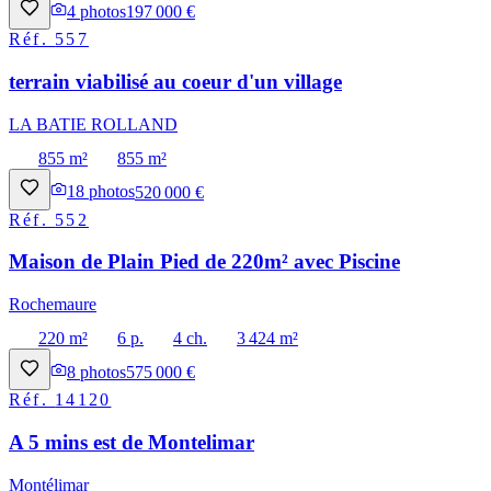
4
photos
197 000 €
Réf.
557
terrain viabilisé au coeur d'un village
LA BATIE ROLLAND
855 m²
855 m²
18
photos
520 000 €
Réf.
552
Maison de Plain Pied de 220m² avec Piscine
Rochemaure
220 m²
6 p.
4 ch.
3 424 m²
8
photos
575 000 €
Réf.
14120
A 5 mins est de Montelimar
Montélimar