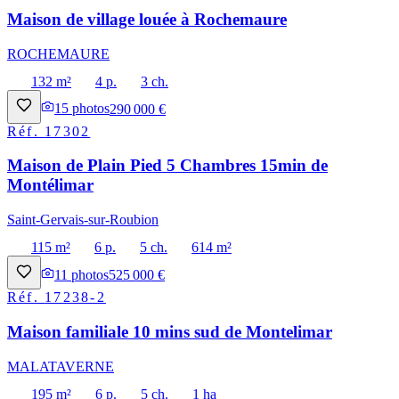
Maison de village louée à Rochemaure
ROCHEMAURE
132 m²
4 p.
3 ch.
15
photos
290 000 €
Réf.
17302
Maison de Plain Pied 5 Chambres 15min de
Montélimar
Saint-Gervais-sur-Roubion
115 m²
6 p.
5 ch.
614 m²
11
photos
525 000 €
Réf.
17238-2
Maison familiale 10 mins sud de Montelimar
MALATAVERNE
195 m²
6 p.
5 ch.
1 ha