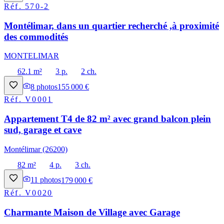
Réf.
570-2
Montélimar, dans un quartier recherché ,à proximité
des commodités
MONTELIMAR
62.1 m²
3 p.
2 ch.
8
photos
155 000 €
Réf.
V0001
Appartement T4 de 82 m² avec grand balcon plein
sud, garage et cave
Montélimar (26200)
82 m²
4 p.
3 ch.
11
photos
179 000 €
Réf.
V0020
Charmante Maison de Village avec Garage