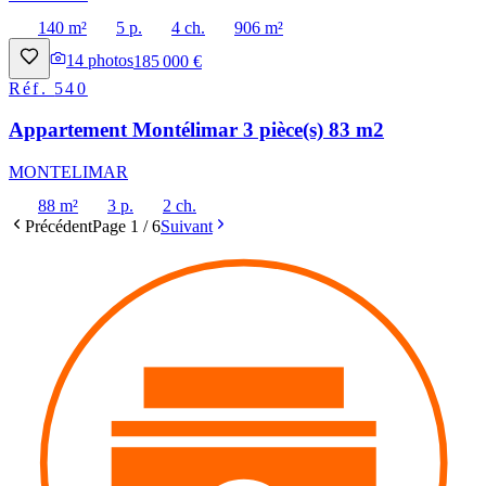
140 m²
5 p.
4 ch.
906 m²
14
photos
185 000 €
Réf.
540
Appartement Montélimar 3 pièce(s) 83 m2
MONTELIMAR
88 m²
3 p.
2 ch.
Précédent
Page
1
/
6
Suivant