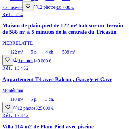
Exclusivité
12
photos
325 000 €
Réf.
554
Maison de plain-pied de 122 m² hab sur un Terrain
de 588 m² à 5 minutes de la centrale du Tricastin
PIERRELATTE
122 m²
5 p.
4 ch.
588 m²
9
photos
149 000 €
Réf.
13452
Appartement T4 avec Balcon , Garage et Cave
Montélimar
110 m²
5 p.
3 ch.
12
photos
325 000 €
Réf.
17342
Villa 114 m2 de Plain Pied avec piscine