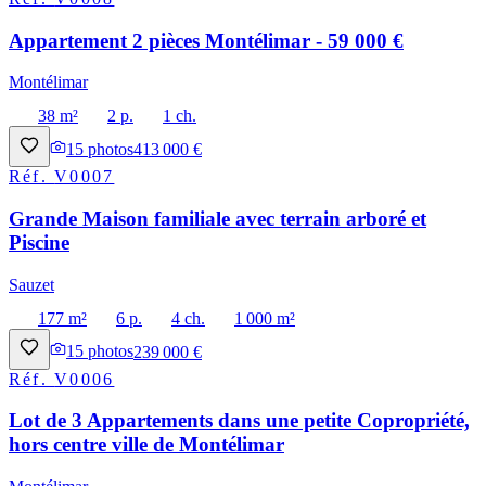
Appartement 2 pièces Montélimar - 59 000 €
Montélimar
38 m²
2 p.
1 ch.
15
photos
413 000 €
Réf.
V0007
Grande Maison familiale avec terrain arboré et
Piscine
Sauzet
177 m²
6 p.
4 ch.
1 000 m²
15
photos
239 000 €
Réf.
V0006
Lot de 3 Appartements dans une petite Copropriété,
hors centre ville de Montélimar