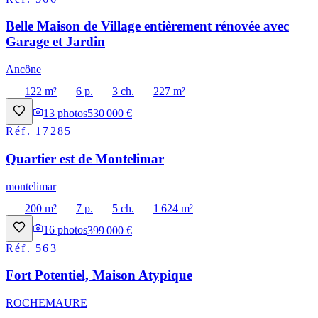
Belle Maison de Village entièrement rénovée avec
Garage et Jardin
Ancône
122 m²
6 p.
3 ch.
227 m²
13
photos
530 000 €
Réf.
17285
Quartier est de Montelimar
montelimar
200 m²
7 p.
5 ch.
1 624 m²
16
photos
399 000 €
Réf.
563
Fort Potentiel, Maison Atypique
ROCHEMAURE