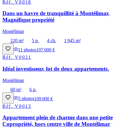
Réf.
V0018
Dans un havre de tranquillité à Montélimar,
Magnifique propriété
Montélimar
220 m²
5 p.
4 ch.
1 945 m²
11
photos
107 000 €
Réf.
V0021
Idéal investisseur, lot de deux appartements.
Montélimar
60 m²
6 p.
5
photos
109 000 €
Réf.
V0013
Appartement plein de charme dans une petite
Copropriété, hors centre ville de Montélimar