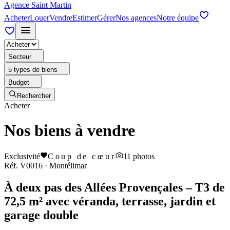
Agence Saint Martin
Acheter
Louer
Vendre
Estimer
Gérer
Nos agences
Notre équipe
Secteur
5 types de biens
Budget
Rechercher
Acheter
Nos biens à vendre
Exclusivité
Coup de cœur
11
photos
Réf.
V0016
·
Montélimar
À deux pas des Allées Provençales – T3 de
72,5 m² avec véranda, terrasse, jardin et
garage double