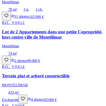
Montélimar
78 m²
3 p.
2 ch.
11
photos
143 000 €
Réf.
V0012
Lot de 2 Appartements dans une petite Copropriété,
hors centre ville de Montélimar
Montélimar
74 m²
2
photos
99 000 €
Réf.
V0014
Terrain plat et arboré constructible
MONTELIMAR
433 m²
Exclusivité
4
photos
59 000 €
Réf.
V0008