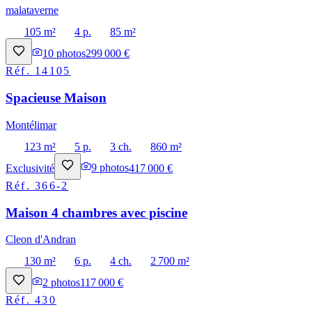
malataverne
105 m²
4 p.
85 m²
10
photos
299 000 €
Réf.
14105
Spacieuse Maison
Montélimar
123 m²
5 p.
3 ch.
860 m²
Exclusivité
9
photos
417 000 €
Réf.
366-2
Maison 4 chambres avec piscine
Cleon d'Andran
130 m²
6 p.
4 ch.
2 700 m²
2
photos
117 000 €
Réf.
430