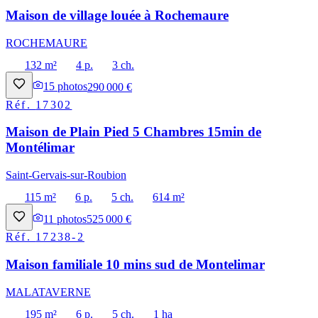
Maison de village louée à Rochemaure
ROCHEMAURE
132 m²
4 p.
3 ch.
15
photos
290 000 €
Réf.
17302
Maison de Plain Pied 5 Chambres 15min de
Montélimar
Saint-Gervais-sur-Roubion
115 m²
6 p.
5 ch.
614 m²
11
photos
525 000 €
Réf.
17238-2
Maison familiale 10 mins sud de Montelimar
MALATAVERNE
195 m²
6 p.
5 ch.
1 ha