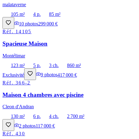
malataverne
105 m²
4 p.
85 m²
10
photos
299 000 €
Réf.
14105
Spacieuse Maison
Montélimar
123 m²
5 p.
3 ch.
860 m²
Exclusivité
9
photos
417 000 €
Réf.
366-2
Maison 4 chambres avec piscine
Cleon d'Andran
130 m²
6 p.
4 ch.
2 700 m²
2
photos
117 000 €
Réf.
430