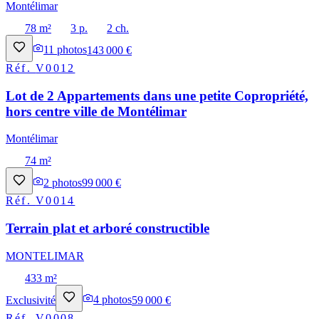
Montélimar
78 m²
3 p.
2 ch.
11
photos
143 000 €
Réf.
V0012
Lot de 2 Appartements dans une petite Copropriété,
hors centre ville de Montélimar
Montélimar
74 m²
2
photos
99 000 €
Réf.
V0014
Terrain plat et arboré constructible
MONTELIMAR
433 m²
Exclusivité
4
photos
59 000 €
Réf.
V0008