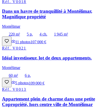
Réf.
V0018
Dans un havre de tranquillité à Montélimar,
Magnifique propriété
Montélimar
220 m²
5 p.
4 ch.
1 945 m²
11
photos
107 000 €
Réf.
V0021
Idéal investisseur, lot de deux appartements.
Montélimar
60 m²
6 p.
5
photos
109 000 €
Réf.
V0013
Appartement plein de charme dans une petite
Copropriété, hors centre ville de Montélimar