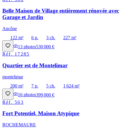
Belle Maison de Village entièrement rénovée avec
Garage et Jardin
Ancône
122 m²
6 p.
3 ch.
227 m²
13
photos
530 000 €
Réf.
17285
Quartier est de Montelimar
montelimar
200 m²
7 p.
5 ch.
1 624 m²
16
photos
399 000 €
Réf.
563
Fort Potentiel, Maison Atypique
ROCHEMAURE