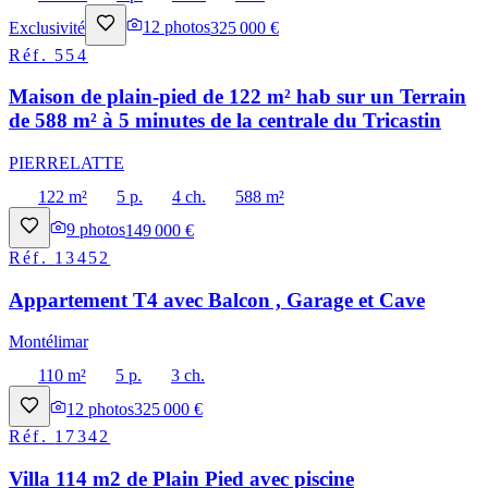
Exclusivité
12
photos
325 000 €
Réf.
554
Maison de plain-pied de 122 m² hab sur un Terrain
de 588 m² à 5 minutes de la centrale du Tricastin
PIERRELATTE
122 m²
5 p.
4 ch.
588 m²
9
photos
149 000 €
Réf.
13452
Appartement T4 avec Balcon , Garage et Cave
Montélimar
110 m²
5 p.
3 ch.
12
photos
325 000 €
Réf.
17342
Villa 114 m2 de Plain Pied avec piscine