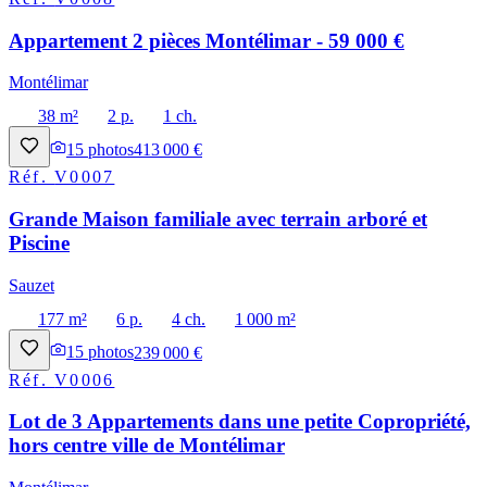
Appartement 2 pièces Montélimar - 59 000 €
Montélimar
38 m²
2 p.
1 ch.
15
photos
413 000 €
Réf.
V0007
Grande Maison familiale avec terrain arboré et
Piscine
Sauzet
177 m²
6 p.
4 ch.
1 000 m²
15
photos
239 000 €
Réf.
V0006
Lot de 3 Appartements dans une petite Copropriété,
hors centre ville de Montélimar