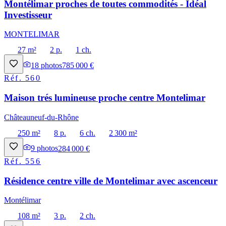
Montélimar proches de toutes commodités - Idéal
Investisseur
MONTELIMAR
27 m²
2 p.
1 ch.
18
photos
785 000 €
Réf.
560
Maison trés lumineuse proche centre Montelimar
Châteauneuf-du-Rhône
250 m²
8 p.
6 ch.
2 300 m²
9
photos
284 000 €
Réf.
556
Résidence centre ville de Montelimar avec ascenceur
Montélimar
108 m²
3 p.
2 ch.