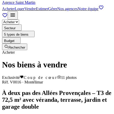
Agence Saint Martin
Acheter
Louer
Vendre
Estimer
Gérer
Nos agences
Notre équipe
Secteur
5 types de biens
Budget
Rechercher
Acheter
Nos biens à vendre
Exclusivité
Coup de cœur
11
photos
Réf.
V0016
·
Montélimar
À deux pas des Allées Provençales – T3 de
72,5 m² avec véranda, terrasse, jardin et
garage double