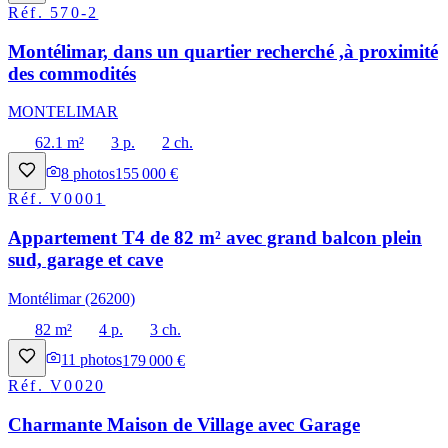
Réf.
570-2
Montélimar, dans un quartier recherché ,à proximité
des commodités
MONTELIMAR
62.1 m²
3 p.
2 ch.
8
photos
155 000 €
Réf.
V0001
Appartement T4 de 82 m² avec grand balcon plein
sud, garage et cave
Montélimar (26200)
82 m²
4 p.
3 ch.
11
photos
179 000 €
Réf.
V0020
Charmante Maison de Village avec Garage