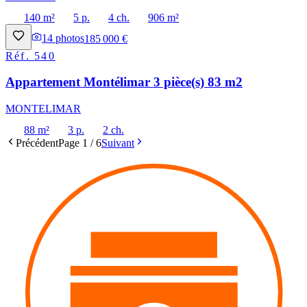
140 m²
5 p.
4 ch.
906 m²
14
photos
185 000 €
Réf.
540
Appartement Montélimar 3 pièce(s) 83 m2
MONTELIMAR
88 m²
3 p.
2 ch.
Précédent
Page
1
/
6
Suivant