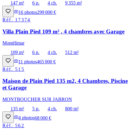
147 m²
6 p.
4 ch.
9 355 m²
16
photos
299 000 €
Réf.
17374
Villa Plain Pied 109 m² , 4 chambres avec Garage
Montélimar
109 m²
6 p.
4 ch.
512 m²
11
photos
465 000 €
Réf.
515
Maison de Plain Pied 135 m2, 4 Chambres, Piscine
et Garage
MONTBOUCHER SUR JABRON
135 m²
5 p.
4 ch.
800 m²
4
photos
68 000 €
Réf.
562