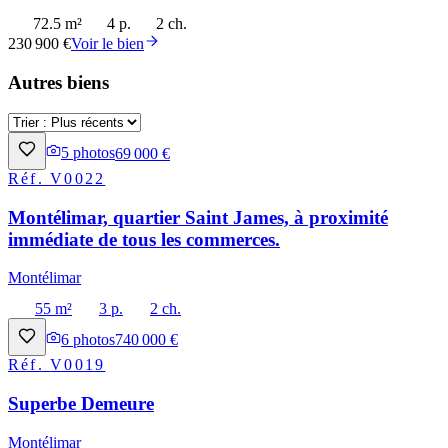
72.5 m²
4 p.
2 ch.
230 900 €
Voir le bien
Autres biens
5
photos
69 000 €
Réf.
V0022
Montélimar, quartier Saint James, à proximité
immédiate de tous les commerces.
Montélimar
55 m²
3 p.
2 ch.
6
photos
740 000 €
Réf.
V0019
Superbe Demeure
Montélimar