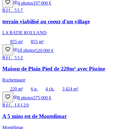
4
photos
197 000 €
Réf.
557
terrain viabilisé au coeur d'un village
LA BATIE ROLLAND
855 m²
855 m²
18
photos
520 000 €
Réf.
552
Maison de Plain Pied de 220m² avec Piscine
Rochemaure
220 m²
6 p.
4 ch.
3 424 m²
8
photos
575 000 €
Réf.
14120
A 5 mins est de Montelimar
Montélimar