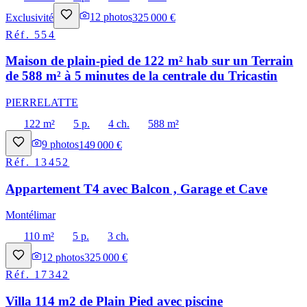
Exclusivité
12
photos
325 000 €
Réf.
554
Maison de plain-pied de 122 m² hab sur un Terrain
de 588 m² à 5 minutes de la centrale du Tricastin
PIERRELATTE
122 m²
5 p.
4 ch.
588 m²
9
photos
149 000 €
Réf.
13452
Appartement T4 avec Balcon , Garage et Cave
Montélimar
110 m²
5 p.
3 ch.
12
photos
325 000 €
Réf.
17342
Villa 114 m2 de Plain Pied avec piscine