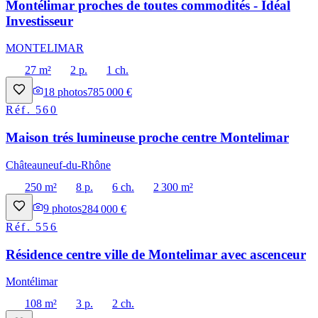
Montélimar proches de toutes commodités - Idéal
Investisseur
MONTELIMAR
27 m²
2 p.
1 ch.
18
photos
785 000 €
Réf.
560
Maison trés lumineuse proche centre Montelimar
Châteauneuf-du-Rhône
250 m²
8 p.
6 ch.
2 300 m²
9
photos
284 000 €
Réf.
556
Résidence centre ville de Montelimar avec ascenceur
Montélimar
108 m²
3 p.
2 ch.