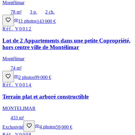
Montélimar
78 m²
3 p.
2 ch.
11
photos
143 000 €
Réf.
V0012
Lot de 2 Appartements dans une petite Copropriété,
hors centre ville de Montélimar
Montélimar
74 m²
2
photos
99 000 €
Réf.
V0014
Terrain plat et arboré constructible
MONTELIMAR
433 m²
Exclusivité
4
photos
59 000 €
Réf.
V0008