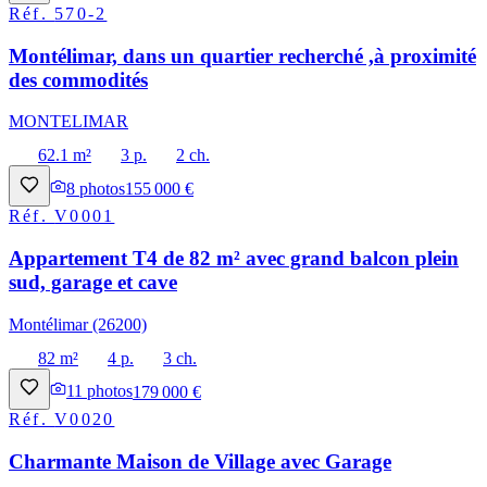
Réf.
570-2
Montélimar, dans un quartier recherché ,à proximité
des commodités
MONTELIMAR
62.1 m²
3 p.
2 ch.
8
photos
155 000 €
Réf.
V0001
Appartement T4 de 82 m² avec grand balcon plein
sud, garage et cave
Montélimar (26200)
82 m²
4 p.
3 ch.
11
photos
179 000 €
Réf.
V0020
Charmante Maison de Village avec Garage