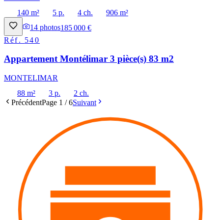
140 m²
5 p.
4 ch.
906 m²
14
photos
185 000 €
Réf.
540
Appartement Montélimar 3 pièce(s) 83 m2
MONTELIMAR
88 m²
3 p.
2 ch.
Précédent
Page
1
/
6
Suivant