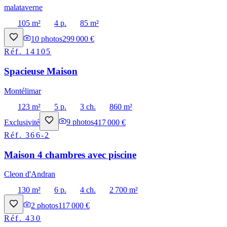
malataverne
105 m²
4 p.
85 m²
10
photos
299 000 €
Réf.
14105
Spacieuse Maison
Montélimar
123 m²
5 p.
3 ch.
860 m²
Exclusivité
9
photos
417 000 €
Réf.
366-2
Maison 4 chambres avec piscine
Cleon d'Andran
130 m²
6 p.
4 ch.
2 700 m²
2
photos
117 000 €
Réf.
430