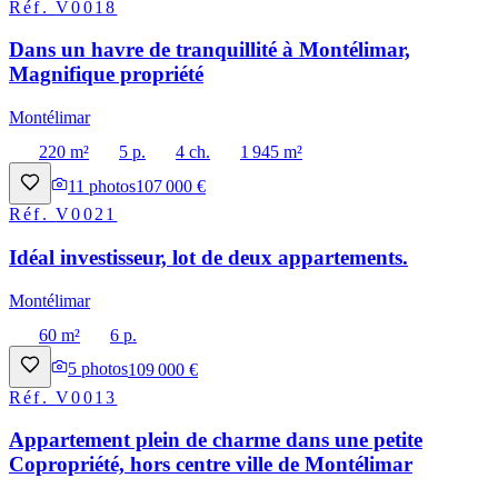
Réf.
V0018
Dans un havre de tranquillité à Montélimar,
Magnifique propriété
Montélimar
220 m²
5 p.
4 ch.
1 945 m²
11
photos
107 000 €
Réf.
V0021
Idéal investisseur, lot de deux appartements.
Montélimar
60 m²
6 p.
5
photos
109 000 €
Réf.
V0013
Appartement plein de charme dans une petite
Copropriété, hors centre ville de Montélimar