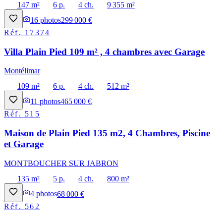
147 m²
6 p.
4 ch.
9 355 m²
16
photos
299 000 €
Réf.
17374
Villa Plain Pied 109 m² , 4 chambres avec Garage
Montélimar
109 m²
6 p.
4 ch.
512 m²
11
photos
465 000 €
Réf.
515
Maison de Plain Pied 135 m2, 4 Chambres, Piscine
et Garage
MONTBOUCHER SUR JABRON
135 m²
5 p.
4 ch.
800 m²
4
photos
68 000 €
Réf.
562