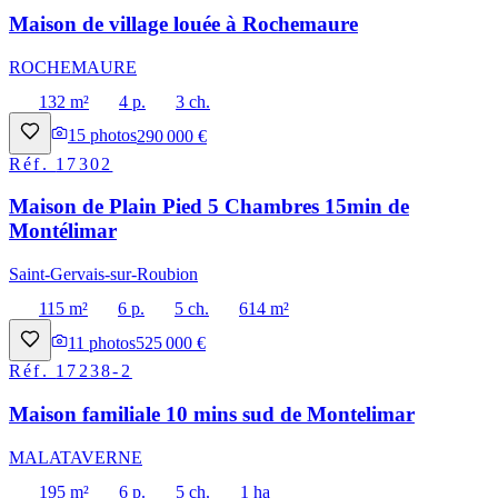
Maison de village louée à Rochemaure
ROCHEMAURE
132 m²
4 p.
3 ch.
15
photos
290 000 €
Réf.
17302
Maison de Plain Pied 5 Chambres 15min de
Montélimar
Saint-Gervais-sur-Roubion
115 m²
6 p.
5 ch.
614 m²
11
photos
525 000 €
Réf.
17238-2
Maison familiale 10 mins sud de Montelimar
MALATAVERNE
195 m²
6 p.
5 ch.
1 ha