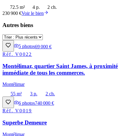
72.5 m²
4 p.
2 ch.
230 900 €
Voir le bien
Autres biens
5
photos
69 000 €
Réf.
V0022
Montélimar, quartier Saint James, à proximité
immédiate de tous les commerces.
Montélimar
55 m²
3 p.
2 ch.
6
photos
740 000 €
Réf.
V0019
Superbe Demeure
Montélimar