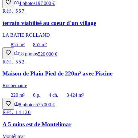
4
photos
197 000 €
Réf.
557
terrain viabilisé au coeur d'un village
LA BATIE ROLLAND
855 m²
855 m²
18
photos
520 000 €
Réf.
552
Maison de Plain Pied de 220m² avec Piscine
Rochemaure
220 m²
6 p.
4 ch.
3 424 m²
8
photos
575 000 €
Réf.
14120
A 5 mins est de Montelimar
Montélimar