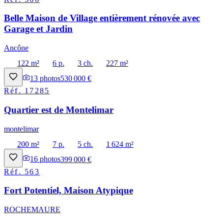
Belle Maison de Village entièrement rénovée avec
Garage et Jardin
Ancône
122 m²
6 p.
3 ch.
227 m²
13
photos
530 000 €
Réf.
17285
Quartier est de Montelimar
montelimar
200 m²
7 p.
5 ch.
1 624 m²
16
photos
399 000 €
Réf.
563
Fort Potentiel, Maison Atypique
ROCHEMAURE