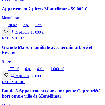
Appartement 2 pièces Montélimar - 59 000 €
Montélimar
38 m²
2 p.
1 ch.
15
photos
413 000 €
Réf.
V0007
Grande Maison familiale avec terrain arboré et
Piscine
Sauzet
177 m²
6 p.
4 ch.
1 000 m²
15
photos
239 000 €
Réf.
V0006
Lot de 3 Appartements dans une petite Copropriété,
hors centre ville de Montélimar