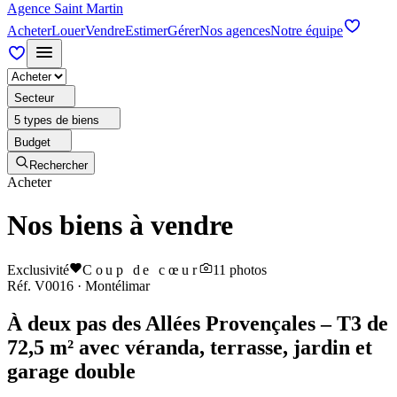
Agence Saint Martin
Acheter
Louer
Vendre
Estimer
Gérer
Nos agences
Notre équipe
Secteur
5 types de biens
Budget
Rechercher
Acheter
Nos biens à vendre
Exclusivité
Coup de cœur
11
photos
Réf.
V0016
·
Montélimar
À deux pas des Allées Provençales – T3 de
72,5 m² avec véranda, terrasse, jardin et
garage double