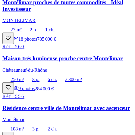
Montélimar proches de toutes commodités - Idéal
Investisseur
MONTELIMAR
27 m²
2 p.
1 ch.
18
photos
785 000 €
Réf.
560
Maison trés lumineuse proche centre Montelimar
Châteauneuf-du-Rhône
250 m²
8 p.
6 ch.
2 300 m²
9
photos
284 000 €
Réf.
556
Résidence centre ville de Montelimar avec ascenceur
Montélimar
108 m²
3 p.
2 ch.