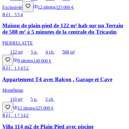
Exclusivité
12
photos
325 000 €
Réf.
554
Maison de plain-pied de 122 m² hab sur un Terrain
de 588 m² à 5 minutes de la centrale du Tricastin
PIERRELATTE
122 m²
5 p.
4 ch.
588 m²
9
photos
149 000 €
Réf.
13452
Appartement T4 avec Balcon , Garage et Cave
Montélimar
110 m²
5 p.
3 ch.
12
photos
325 000 €
Réf.
17342
Villa 114 m2 de Plain Pied avec piscine