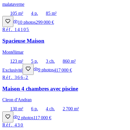
malataverne
105 m²
4 p.
85 m²
10
photos
299 000 €
Réf.
14105
Spacieuse Maison
Montélimar
123 m²
5 p.
3 ch.
860 m²
Exclusivité
9
photos
417 000 €
Réf.
366-2
Maison 4 chambres avec piscine
Cleon d'Andran
130 m²
6 p.
4 ch.
2 700 m²
2
photos
117 000 €
Réf.
430