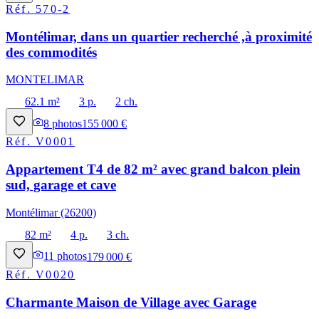
Réf.
570-2
Montélimar, dans un quartier recherché ,à proximité
des commodités
MONTELIMAR
62.1 m²
3 p.
2 ch.
8
photos
155 000 €
Réf.
V0001
Appartement T4 de 82 m² avec grand balcon plein
sud, garage et cave
Montélimar (26200)
82 m²
4 p.
3 ch.
11
photos
179 000 €
Réf.
V0020
Charmante Maison de Village avec Garage