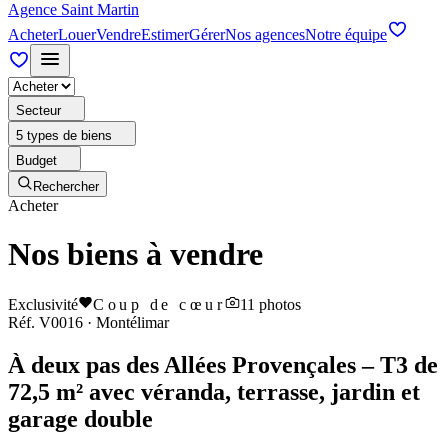
Agence Saint Martin
Acheter
Louer
Vendre
Estimer
Gérer
Nos agences
Notre équipe
Secteur
5 types de biens
Budget
Rechercher
Acheter
Nos biens à vendre
Exclusivité
Coup de cœur
11
photos
Réf.
V0016
·
Montélimar
À deux pas des Allées Provençales – T3 de
72,5 m² avec véranda, terrasse, jardin et
garage double