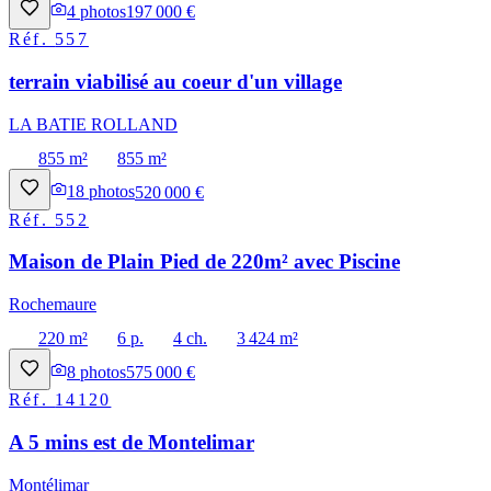
4
photos
197 000 €
Réf.
557
terrain viabilisé au coeur d'un village
LA BATIE ROLLAND
855 m²
855 m²
18
photos
520 000 €
Réf.
552
Maison de Plain Pied de 220m² avec Piscine
Rochemaure
220 m²
6 p.
4 ch.
3 424 m²
8
photos
575 000 €
Réf.
14120
A 5 mins est de Montelimar
Montélimar