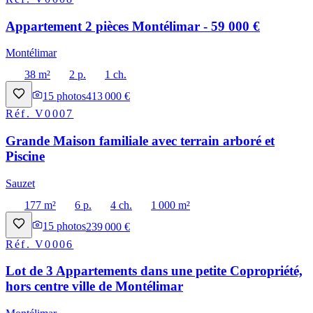
Appartement 2 pièces Montélimar - 59 000 €
Montélimar
38 m²
2 p.
1 ch.
15
photos
413 000 €
Réf.
V0007
Grande Maison familiale avec terrain arboré et
Piscine
Sauzet
177 m²
6 p.
4 ch.
1 000 m²
15
photos
239 000 €
Réf.
V0006
Lot de 3 Appartements dans une petite Copropriété,
hors centre ville de Montélimar