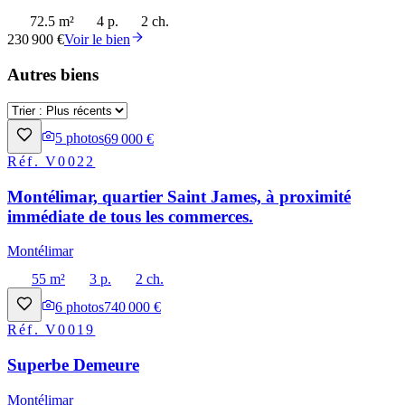
72.5 m²
4 p.
2 ch.
230 900 €
Voir le bien
Autres biens
5
photos
69 000 €
Réf.
V0022
Montélimar, quartier Saint James, à proximité
immédiate de tous les commerces.
Montélimar
55 m²
3 p.
2 ch.
6
photos
740 000 €
Réf.
V0019
Superbe Demeure
Montélimar