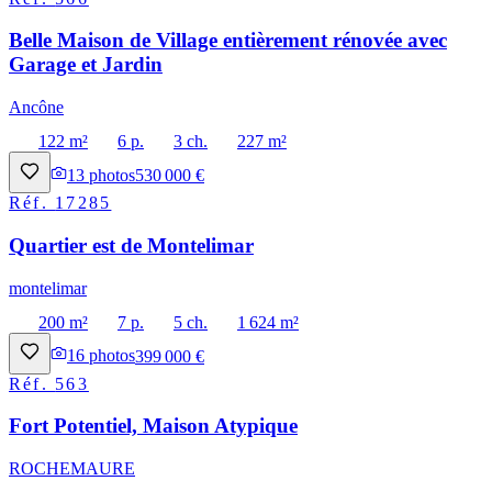
Belle Maison de Village entièrement rénovée avec
Garage et Jardin
Ancône
122 m²
6 p.
3 ch.
227 m²
13
photos
530 000 €
Réf.
17285
Quartier est de Montelimar
montelimar
200 m²
7 p.
5 ch.
1 624 m²
16
photos
399 000 €
Réf.
563
Fort Potentiel, Maison Atypique
ROCHEMAURE