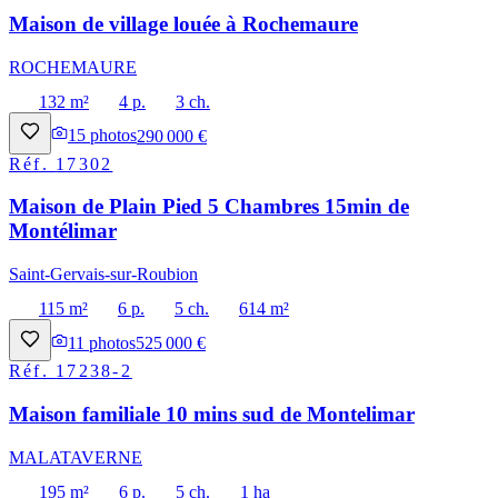
Maison de village louée à Rochemaure
ROCHEMAURE
132 m²
4 p.
3 ch.
15
photos
290 000 €
Réf.
17302
Maison de Plain Pied 5 Chambres 15min de
Montélimar
Saint-Gervais-sur-Roubion
115 m²
6 p.
5 ch.
614 m²
11
photos
525 000 €
Réf.
17238-2
Maison familiale 10 mins sud de Montelimar
MALATAVERNE
195 m²
6 p.
5 ch.
1 ha