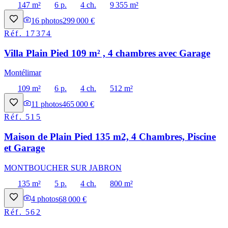
147 m²
6 p.
4 ch.
9 355 m²
16
photos
299 000 €
Réf.
17374
Villa Plain Pied 109 m² , 4 chambres avec Garage
Montélimar
109 m²
6 p.
4 ch.
512 m²
11
photos
465 000 €
Réf.
515
Maison de Plain Pied 135 m2, 4 Chambres, Piscine
et Garage
MONTBOUCHER SUR JABRON
135 m²
5 p.
4 ch.
800 m²
4
photos
68 000 €
Réf.
562