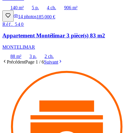
140 m²
5 p.
4 ch.
906 m²
14
photos
185 000 €
Réf.
540
Appartement Montélimar 3 pièce(s) 83 m2
MONTELIMAR
88 m²
3 p.
2 ch.
Précédent
Page
1
/
6
Suivant