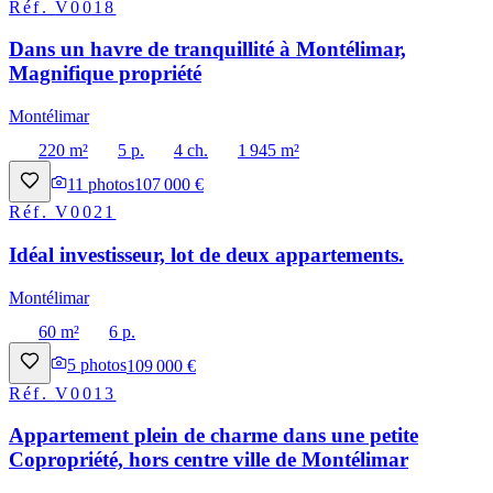
Réf.
V0018
Dans un havre de tranquillité à Montélimar,
Magnifique propriété
Montélimar
220 m²
5 p.
4 ch.
1 945 m²
11
photos
107 000 €
Réf.
V0021
Idéal investisseur, lot de deux appartements.
Montélimar
60 m²
6 p.
5
photos
109 000 €
Réf.
V0013
Appartement plein de charme dans une petite
Copropriété, hors centre ville de Montélimar