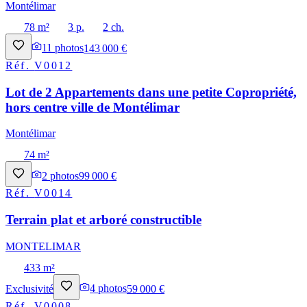
Montélimar
78 m²
3 p.
2 ch.
11
photos
143 000 €
Réf.
V0012
Lot de 2 Appartements dans une petite Copropriété,
hors centre ville de Montélimar
Montélimar
74 m²
2
photos
99 000 €
Réf.
V0014
Terrain plat et arboré constructible
MONTELIMAR
433 m²
Exclusivité
4
photos
59 000 €
Réf.
V0008