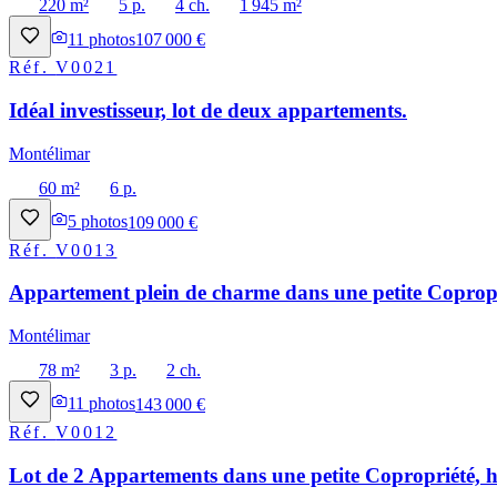
220 m²
5 p.
4 ch.
1 945 m²
11
photos
107 000 €
Réf.
V0021
Idéal investisseur, lot de deux appartements.
Montélimar
60 m²
6 p.
5
photos
109 000 €
Réf.
V0013
Appartement plein de charme dans une petite Copropri
Montélimar
78 m²
3 p.
2 ch.
11
photos
143 000 €
Réf.
V0012
Lot de 2 Appartements dans une petite Copropriété, h