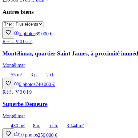
Autres biens
5
photos
69 000 €
Réf.
V0022
Montélimar, quartier Saint James, à proximité immédi
Montélimar
55 m²
3 p.
2 ch.
6
photos
740 000 €
Réf.
V0019
Superbe Demeure
Montélimar
430 m²
8 p.
5 ch.
3 144 m²
10
photos
250 000 €