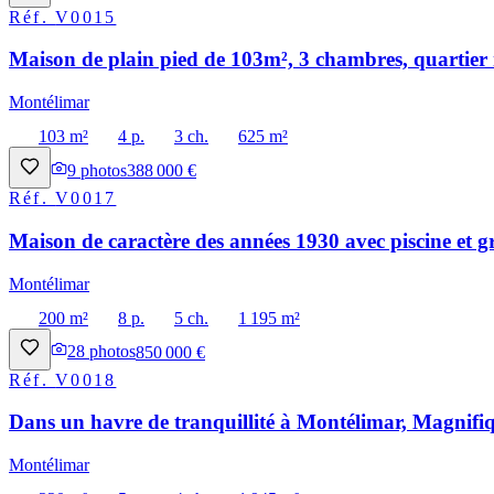
Réf.
V0015
Maison de plain pied de 103m², 3 chambres, quartier 
Montélimar
103 m²
4 p.
3 ch.
625 m²
9
photos
388 000 €
Réf.
V0017
Maison de caractère des années 1930 avec piscine et g
Montélimar
200 m²
8 p.
5 ch.
1 195 m²
28
photos
850 000 €
Réf.
V0018
Dans un havre de tranquillité à Montélimar, Magnifiq
Montélimar