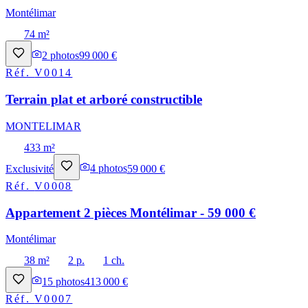
Montélimar
74 m²
2
photos
99 000 €
Réf.
V0014
Terrain plat et arboré constructible
MONTELIMAR
433 m²
Exclusivité
4
photos
59 000 €
Réf.
V0008
Appartement 2 pièces Montélimar - 59 000 €
Montélimar
38 m²
2 p.
1 ch.
15
photos
413 000 €
Réf.
V0007