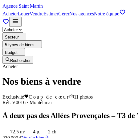
Agence Saint Martin
Acheter
Louer
Vendre
Estimer
Gérer
Nos agences
Notre équipe
Secteur
5 types de biens
Budget
Rechercher
Acheter
Nos biens à vendre
Exclusivité
Coup de cœur
11
photos
Réf.
V0016
·
Montélimar
À deux pas des Allées Provençales – T3 de 
72.5 m²
4 p.
2 ch.
230 900 €
Voir le bien