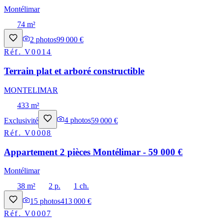
Montélimar
74 m²
2
photos
99 000 €
Réf.
V0014
Terrain plat et arboré constructible
MONTELIMAR
433 m²
Exclusivité
4
photos
59 000 €
Réf.
V0008
Appartement 2 pièces Montélimar - 59 000 €
Montélimar
38 m²
2 p.
1 ch.
15
photos
413 000 €
Réf.
V0007