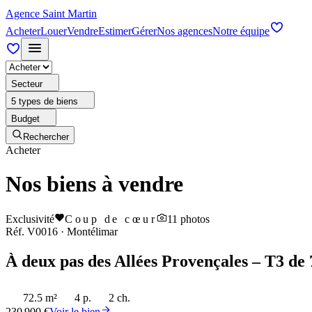
Agence Saint Martin
Acheter
Louer
Vendre
Estimer
Gérer
Nos agences
Notre équipe
Secteur
5 types de biens
Budget
Rechercher
Acheter
Nos biens à vendre
Exclusivité
Coup de cœur
11
photos
Réf.
V0016
·
Montélimar
À deux pas des Allées Provençales – T3 de 
72.5 m²
4 p.
2 ch.
230 900 €
Voir le bien