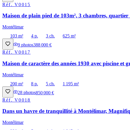
Réf.
V0015
Maison de plain pied de 103m², 3 chambres, quartier 
Montélimar
103 m²
4 p.
3 ch.
625 m²
9
photos
388 000 €
Réf.
V0017
Maison de caractère des années 1930 avec piscine et g
Montélimar
200 m²
8 p.
5 ch.
1 195 m²
28
photos
850 000 €
Réf.
V0018
Dans un havre de tranquillité à Montélimar, Magnifiq
Montélimar