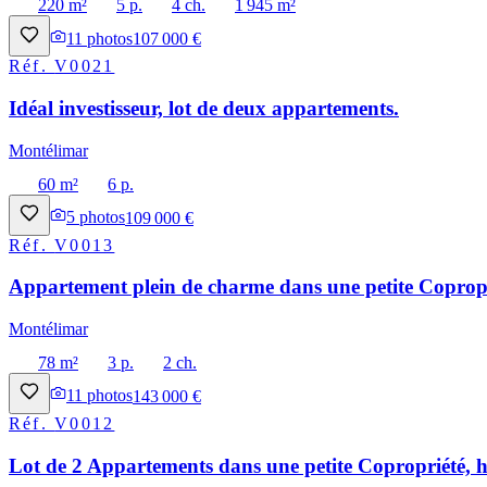
220 m²
5 p.
4 ch.
1 945 m²
11
photos
107 000 €
Réf.
V0021
Idéal investisseur, lot de deux appartements.
Montélimar
60 m²
6 p.
5
photos
109 000 €
Réf.
V0013
Appartement plein de charme dans une petite Copropri
Montélimar
78 m²
3 p.
2 ch.
11
photos
143 000 €
Réf.
V0012
Lot de 2 Appartements dans une petite Copropriété, h