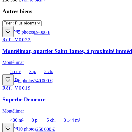
Autres biens
5
photos
69 000 €
Réf.
V0022
Montélimar, quartier Saint James, à proximité immédi
Montélimar
55 m²
3 p.
2 ch.
6
photos
740 000 €
Réf.
V0019
Superbe Demeure
Montélimar
430 m²
8 p.
5 ch.
3 144 m²
10
photos
250 000 €